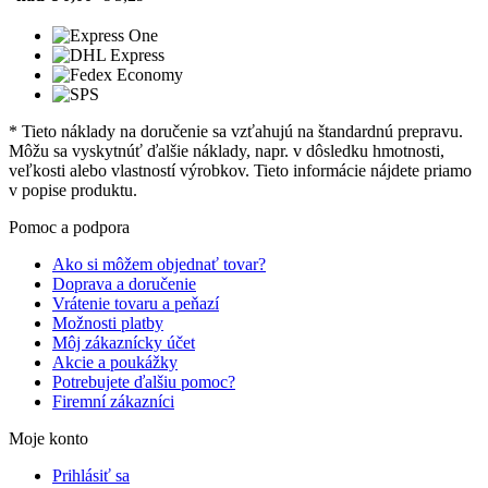
* Tieto náklady na doručenie sa vzťahujú na štandardnú prepravu.
Môžu sa vyskytnúť ďalšie náklady, napr. v dôsledku hmotnosti,
veľkosti alebo vlastností výrobkov. Tieto informácie nájdete priamo
v popise produktu.
Pomoc a podpora
Ako si môžem objednať tovar?
Doprava a doručenie
Vrátenie tovaru a peňazí
Možnosti platby
Môj zákaznícky účet
Akcie a poukážky
Potrebujete ďalšiu pomoc?
Firemní zákazníci
Moje konto
Prihlásiť sa