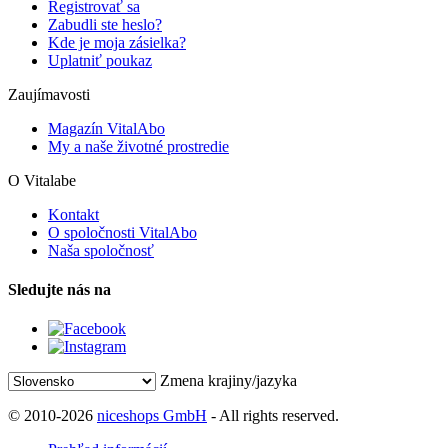
Registrovať sa
Zabudli ste heslo?
Kde je moja zásielka?
Uplatniť poukaz
Zaujímavosti
Magazín VitalAbo
My a naše životné prostredie
O Vitalabe
Kontakt
O spoločnosti VitalAbo
Naša spoločnosť
Sledujte nás na
Zmena krajiny/jazyka
© 2010-2026
niceshops GmbH
- All rights reserved.