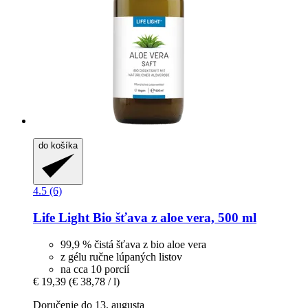
do košíka
4.5 (6)
Life Light
Bio šťava z aloe vera, 500 ml
99,9 % čistá šťava z bio aloe vera
z gélu ručne lúpaných listov
na cca 10 porcií
€ 19,39
(€ 38,78 / l)
Doručenie do 13. augusta