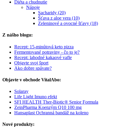
Diéta a chudnutie
Nápoje
Sacharidy (20)
Šťava z aloe vera (10)
Zeleninové a ovocné šťavy (18)
Z nášho blogu:
Recept: 15-minútová keto pizza
Fermentované potraviny - čo to je?
Recept: lahodné kakaové vafle
Objavte svoj šport
Ako dobre spávate?
Objavte v obchode VitalAbo:
Solaray
Life Light Imuno efekt
SFI HEALTH Ther-Biotic® Senior Formula
ZeinPharma Koenzým Q10 100 mg
Hansaplast Ochranná bandáž na koleno
Nové produkty: