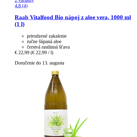
2 varianty
4.8 (4)
Raab Vitalfood
Bio nápoj z aloe vera, 1000 ml
(1 l)
prirodzené zakalenie
ručne šúpaná aloe
čerstvá rastlinná šťava
€ 22,99
(€ 22,99 / l)
Doručenie do 13. augusta