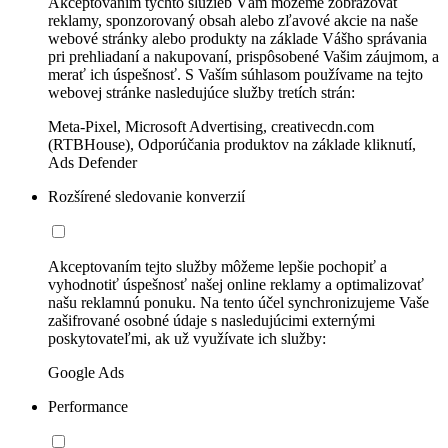
Akceptovaním týchto služieb Vám môžeme zobrazovať
reklamy, sponzorovaný obsah alebo zľavové akcie na naše
webové stránky alebo produkty na základe Vášho správania
pri prehliadaní a nakupovaní, prispôsobené Vašim záujmom, a
merať ich úspešnosť. S Vaším súhlasom používame na tejto
webovej stránke nasledujúce služby tretích strán:
Meta-Pixel, Microsoft Advertising, creativecdn.com
(RTBHouse), Odporúčania produktov na základe kliknutí,
Ads Defender
Rozšírené sledovanie konverzií
Akceptovaním tejto služby môžeme lepšie pochopiť a
vyhodnotiť úspešnosť našej online reklamy a optimalizovať
našu reklamnú ponuku. Na tento účel synchronizujeme Vaše
zašifrované osobné údaje s nasledujúcimi externými
poskytovateľmi, ak už využívate ich služby:
Google Ads
Performance