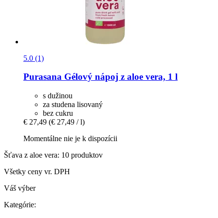
5.0 (1)
Purasana
Gélový nápoj z aloe vera, 1 l
s dužinou
za studena lisovaný
bez cukru
€ 27,49
(€ 27,49 / l)
Momentálne nie je k dispozícii
Šťava z aloe vera: 10 produktov
Všetky ceny vr. DPH
Váš výber
Kategórie: