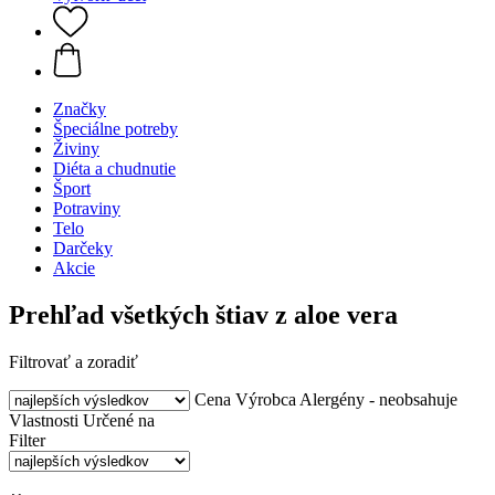
Značky
Špeciálne potreby
Živiny
Diéta a chudnutie
Šport
Potraviny
Telo
Darčeky
Akcie
Prehľad všetkých štiav z aloe vera
Filtrovať a zoradiť
Cena
Výrobca
Alergény - neobsahuje
Vlastnosti
Určené na
Filter