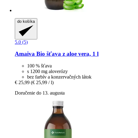
do košíka
5.0 (5)
Amaiva
Bio šťava z aloe vera, 1 l
100 % šťava
s 1200 mg aloverózy
bez farbív a konzervačných látok
€ 25,99
(€ 25,99 / l)
Doručenie do 13. augusta