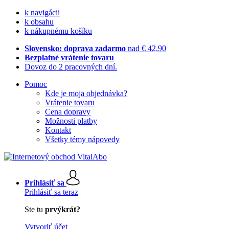
k navigácii
k obsahu
k nákupnému košíku
Slovensko: doprava zadarmo
nad € 42,90
Bezplatné vrátenie tovaru
Dovoz do 2 pracovných dní.
Pomoc
Kde je moja objednávka?
Vrátenie tovaru
Cena dopravy
Možnosti platby
Kontakt
Všetky témy nápovedy
Prihlásiť sa
Prihlásiť sa teraz
Ste tu
prvýkrát?
Vytvoriť účet