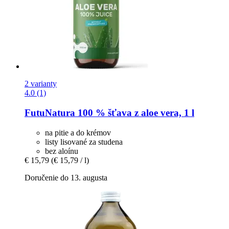
2 varianty
4.0 (1)
FutuNatura
100 % šťava z aloe vera, 1 l
na pitie a do krémov
listy lisované za studena
bez aloínu
€ 15,79
(€ 15,79 / l)
Doručenie do 13. augusta