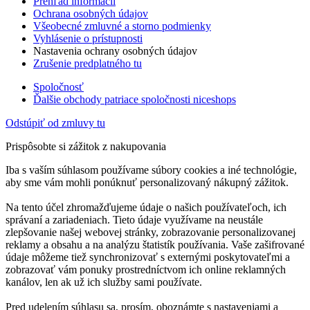
Prehľad informácií
Ochrana osobných údajov
Všeobecné zmluvné a storno podmienky
Vyhlásenie o prístupnosti
Nastavenia ochrany osobných údajov
Zrušenie predplatného tu
Spoločnosť
Ďalšie obchody patriace spoločnosti niceshops
Odstúpiť od zmluvy tu
Prispôsobte si zážitok z nakupovania
Iba s vaším súhlasom používame súbory cookies a iné technológie,
aby sme vám mohli ponúknuť personalizovaný nákupný zážitok.
Na tento účel zhromažďujeme údaje o našich používateľoch, ich
správaní a zariadeniach. Tieto údaje využívame na neustále
zlepšovanie našej webovej stránky, zobrazovanie personalizovanej
reklamy a obsahu a na analýzu štatistík používania. Vaše zašifrované
údaje môžeme tiež synchronizovať s externými poskytovateľmi a
zobrazovať vám ponuky prostredníctvom ich online reklamných
kanálov, len ak už ich služby sami používate.
Pred udelením súhlasu sa, prosím, oboznámte s nastaveniami a