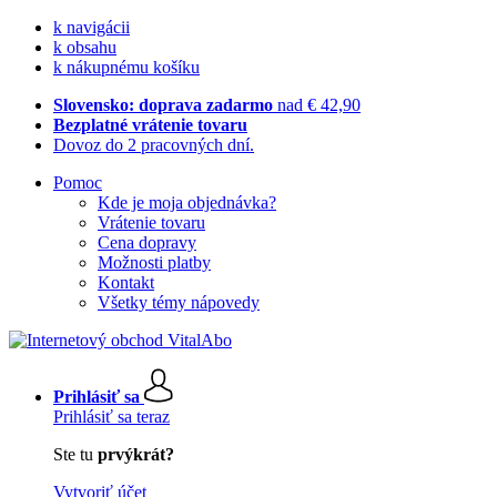
k navigácii
k obsahu
k nákupnému košíku
Slovensko: doprava zadarmo
nad € 42,90
Bezplatné vrátenie tovaru
Dovoz do 2 pracovných dní.
Pomoc
Kde je moja objednávka?
Vrátenie tovaru
Cena dopravy
Možnosti platby
Kontakt
Všetky témy nápovedy
Prihlásiť sa
Prihlásiť sa teraz
Ste tu
prvýkrát?
Vytvoriť účet