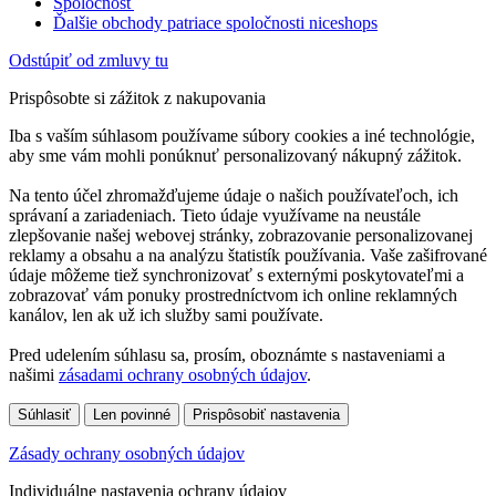
Spoločnosť
Ďalšie obchody patriace spoločnosti niceshops
Odstúpiť od zmluvy tu
Prispôsobte si zážitok z nakupovania
Iba s vaším súhlasom používame súbory cookies a iné technológie,
aby sme vám mohli ponúknuť personalizovaný nákupný zážitok.
Na tento účel zhromažďujeme údaje o našich používateľoch, ich
správaní a zariadeniach. Tieto údaje využívame na neustále
zlepšovanie našej webovej stránky, zobrazovanie personalizovanej
reklamy a obsahu a na analýzu štatistík používania. Vaše zašifrované
údaje môžeme tiež synchronizovať s externými poskytovateľmi a
zobrazovať vám ponuky prostredníctvom ich online reklamných
kanálov, len ak už ich služby sami používate.
Pred udelením súhlasu sa, prosím, oboznámte s nastaveniami a
našimi
zásadami ochrany osobných údajov
.
Súhlasiť
Len povinné
Prispôsobiť nastavenia
Zásady ochrany osobných údajov
Individuálne nastavenia ochrany údajov