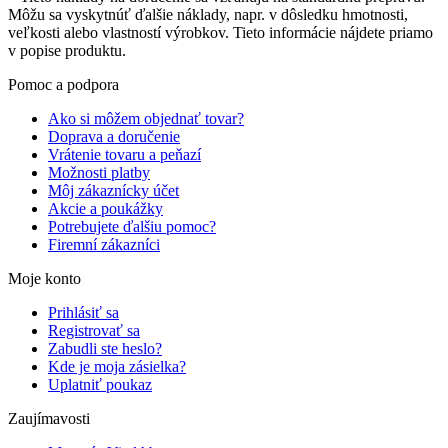
Môžu sa vyskytnúť ďalšie náklady, napr. v dôsledku hmotnosti,
veľkosti alebo vlastností výrobkov. Tieto informácie nájdete priamo
v popise produktu.
Pomoc a podpora
Ako si môžem objednať tovar?
Doprava a doručenie
Vrátenie tovaru a peňazí
Možnosti platby
Môj zákaznícky účet
Akcie a poukážky
Potrebujete ďalšiu pomoc?
Firemní zákazníci
Moje konto
Prihlásiť sa
Registrovať sa
Zabudli ste heslo?
Kde je moja zásielka?
Uplatniť poukaz
Zaujímavosti