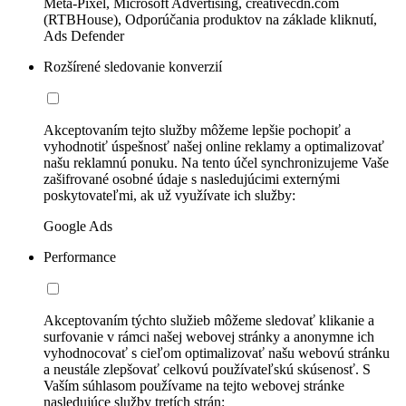
Meta-Pixel, Microsoft Advertising, creativecdn.com
(RTBHouse), Odporúčania produktov na základe kliknutí,
Ads Defender
Rozšírené sledovanie konverzií
Akceptovaním tejto služby môžeme lepšie pochopiť a
vyhodnotiť úspešnosť našej online reklamy a optimalizovať
našu reklamnú ponuku. Na tento účel synchronizujeme Vaše
zašifrované osobné údaje s nasledujúcimi externými
poskytovateľmi, ak už využívate ich služby:
Google Ads
Performance
Akceptovaním týchto služieb môžeme sledovať klikanie a
surfovanie v rámci našej webovej stránky a anonymne ich
vyhodnocovať s cieľom optimalizovať našu webovú stránku
a neustále zlepšovať celkovú používateľskú skúsenosť. S
Vaším súhlasom používame na tejto webovej stránke
nasledujúce služby tretích strán: