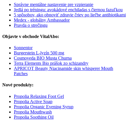
Správne mentálne nastavenie pre vzpieranie
Jedlá po tréningu: avokádové enchiladas s čiernou fazuľkou
5 spôsobov, ako obnoviť zdravie čriev po liečbe antibiotikami
Medex - globálny Ambassador
Pravda o strečingu
Objavte v obchode VitalAbo:
Sonnentor
Burgerstein L-lyzín 500 mg
Cosmoveda BIO Musta Churna
Terra Elements Bio prášok zo schizandry
APRICOT Beauty Niacinamide skin whisperer Mouth
Patches
Nové produkty:
Propolia Relaxing Foot Gel
Propolia Active Soap
Propolia Organic Evening Syrup
Propolia Mouthwash
Propolia Soothing Oil