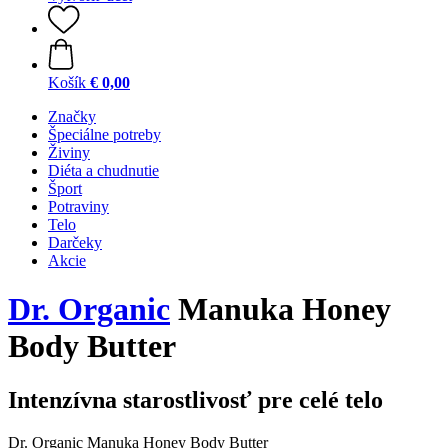
Košík
€ 0,00
Značky
Špeciálne potreby
Živiny
Diéta a chudnutie
Šport
Potraviny
Telo
Darčeky
Akcie
Dr. Organic
Manuka Honey
Body Butter
Intenzívna starostlivosť pre celé telo
Dr. Organic Manuka Honey Body Butter