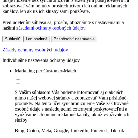
údaje môžeme tiež synchronizovať s externými poskytovateľmi a
zobrazovať vám ponuky prostredníctvom ich online reklamných
kanálov, len ak už ich služby sami používate.
Pred udelením súhlasu sa, prosím, oboznámte s nastaveniami a
našimi
zásadami ochrany osobných údajov
.
Súhlasiť
Len povinné
Prispôsobiť nastavenia
Zásady ochrany osobných údajov
Individuálne nastavenia ochrany údajov
Marketing per Customer-Match
S Vaším súhlasom Vás budeme informovať aj o akciách
mimo našej webovej stránky a zobrazovať Vám príslušné
produkty. Na tento účel synchronizujeme Vaše zašifrované
osobné údaje s nasledujúcimi externými poskytovateľmi a
využívame ich online reklamné kanály, ak už využívate ich
služby:
Bing, Criteo, Meta, Google, LinkedIn, Pinterest, TikTok