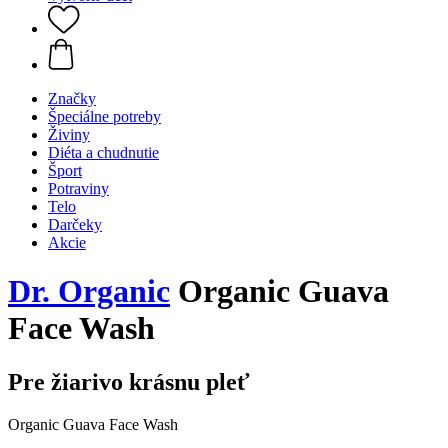
Značky
Špeciálne potreby
Živiny
Diéta a chudnutie
Šport
Potraviny
Telo
Darčeky
Akcie
Dr. Organic
Organic Guava
Face Wash
Pre žiarivo krásnu pleť
Organic Guava Face Wash