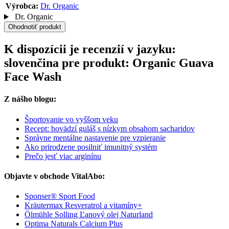
Výrobca:
Dr. Organic
Dr. Organic
Ohodnotiť produkt
K dispozícii je recenzií v jazyku:
slovenčina pre produkt: Organic Guava
Face Wash
Z nášho blogu:
Športovanie vo vyššom veku
Recept: hovädzí guláš s nízkym obsahom sacharidov
Správne mentálne nastavenie pre vzpieranie
Ako prirodzene posilniť imunitný systém
Prečo jesť viac arginínu
Objavte v obchode VitalAbo:
Sponser® Sport Food
Kräutermax Resveratrol a vitamíny+
Ölmühle Solling Ľanový olej Naturland
Optima Naturals Calcium Plus