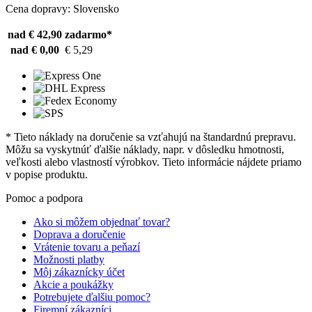
Cena dopravy: Slovensko
nad € 42,90
zadarmo*
nad € 0,00
€ 5,29
* Tieto náklady na doručenie sa vzťahujú na štandardnú prepravu.
Môžu sa vyskytnúť ďalšie náklady, napr. v dôsledku hmotnosti,
veľkosti alebo vlastností výrobkov. Tieto informácie nájdete priamo
v popise produktu.
Pomoc a podpora
Ako si môžem objednať tovar?
Doprava a doručenie
Vrátenie tovaru a peňazí
Možnosti platby
Môj zákaznícky účet
Akcie a poukážky
Potrebujete ďalšiu pomoc?
Firemní zákazníci