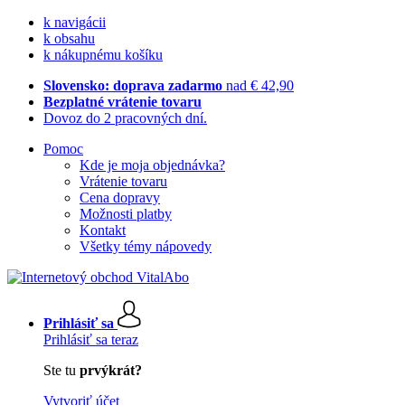
k navigácii
k obsahu
k nákupnému košíku
Slovensko: doprava zadarmo
nad € 42,90
Bezplatné vrátenie tovaru
Dovoz do 2 pracovných dní.
Pomoc
Kde je moja objednávka?
Vrátenie tovaru
Cena dopravy
Možnosti platby
Kontakt
Všetky témy nápovedy
Prihlásiť sa
Prihlásiť sa teraz
Ste tu
prvýkrát?
Vytvoriť účet