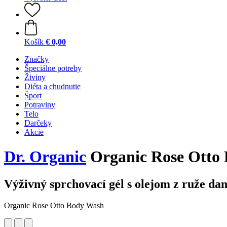
Košík
€ 0,00
Značky
Špeciálne potreby
Živiny
Diéta a chudnutie
Šport
Potraviny
Telo
Darčeky
Akcie
Dr. Organic
Organic Rose Otto
Výživný sprchovací gél s olejom z ruže da
Organic Rose Otto Body Wash