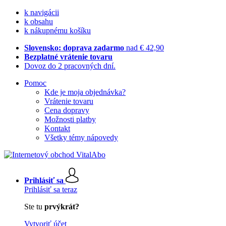
k navigácii
k obsahu
k nákupnému košíku
Slovensko: doprava zadarmo
nad € 42,90
Bezplatné vrátenie tovaru
Dovoz do 2 pracovných dní.
Pomoc
Kde je moja objednávka?
Vrátenie tovaru
Cena dopravy
Možnosti platby
Kontakt
Všetky témy nápovedy
Prihlásiť sa
Prihlásiť sa teraz
Ste tu
prvýkrát?
Vytvoriť účet