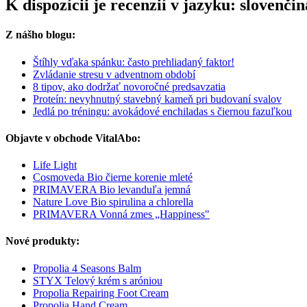
K dispozícii je recenzií v jazyku: sloven
Z nášho blogu:
Štíhly vďaka spánku: často prehliadaný faktor!
Zvládanie stresu v adventnom období
8 tipov, ako dodržať novoročné predsavzatia
Proteín: nevyhnutný stavebný kameň pri budovaní svalov
Jedlá po tréningu: avokádové enchiladas s čiernou fazuľkou
Objavte v obchode VitalAbo:
Life Light
Cosmoveda Bio čierne korenie mleté
PRIMAVERA Bio levanduľa jemná
Nature Love Bio spirulina a chlorella
PRIMAVERA Vonná zmes „Happiness"
Nové produkty:
Propolia 4 Seasons Balm
STYX Telový krém s aróniou
Propolia Repairing Foot Cream
Propolia Hand Cream