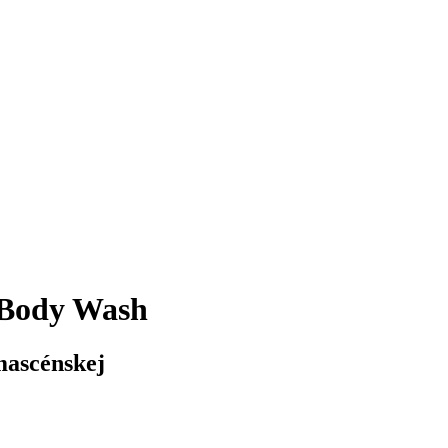
 Body Wash
mascénskej