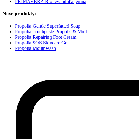
PRIMAVERA Bio levanduľa jemná
Nové produkty:
Propolia Gentle Superfatted Soap
Propolia Toothpaste Propolis & Mint
Propolia Repairing Foot Cream
Propolia SOS Skincare Gel
Propolia Mouthwash