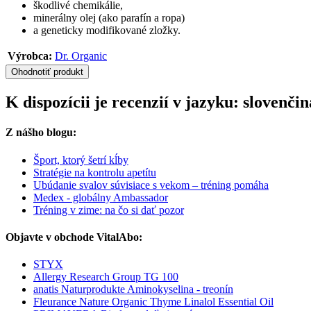
škodlivé chemikálie,
minerálny olej (ako parafín a ropa)
a geneticky modifikované zložky.
Výrobca:
Dr. Organic
Ohodnotiť produkt
K dispozícii je recenzií v jazyku: slovenč
Z nášho blogu:
Šport, ktorý šetrí kĺby
Stratégie na kontrolu apetítu
Ubúdanie svalov súvisiace s vekom – tréning pomáha
Medex - globálny Ambassador
Tréning v zime: na čo si dať pozor
Objavte v obchode VitalAbo:
STYX
Allergy Research Group TG 100
anatis Naturprodukte Aminokyselina - treonín
Fleurance Nature Organic Thyme Linalol Essential Oil