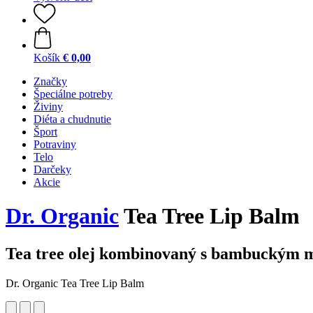
Košík
€ 0,00
Značky
Špeciálne potreby
Živiny
Diéta a chudnutie
Šport
Potraviny
Telo
Darčeky
Akcie
Dr. Organic
Tea Tree Lip Balm
Tea tree olej kombinovaný s bambuckým 
Dr. Organic Tea Tree Lip Balm