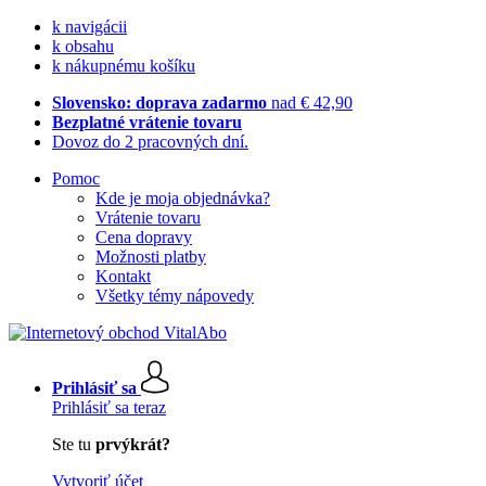
k navigácii
k obsahu
k nákupnému košíku
Slovensko: doprava zadarmo
nad € 42,90
Bezplatné vrátenie tovaru
Dovoz do 2 pracovných dní.
Pomoc
Kde je moja objednávka?
Vrátenie tovaru
Cena dopravy
Možnosti platby
Kontakt
Všetky témy nápovedy
Prihlásiť sa
Prihlásiť sa teraz
Ste tu
prvýkrát?
Vytvoriť účet