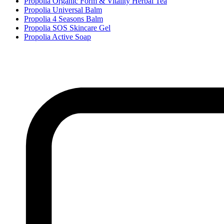
Propolia Organic Form & Vitality Herbal Tea
Propolia Universal Balm
Propolia 4 Seasons Balm
Propolia SOS Skincare Gel
Propolia Active Soap