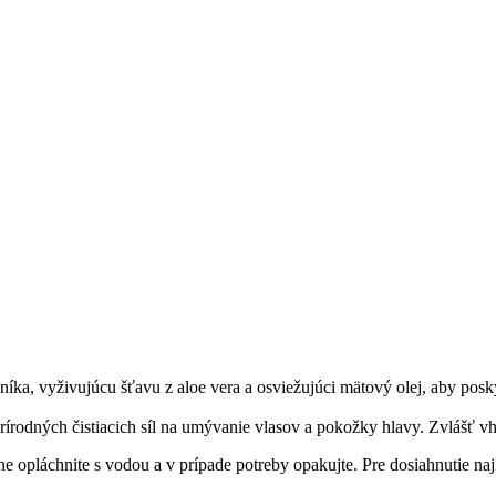
vníka, vyživujúcu šťavu z aloe vera a osviežujúci mätový olej, aby po
 prírodných čistiacich síl na umývanie vlasov a pokožky hlavy. Zvlášť 
e opláchnite s vodou a v prípade potreby opakujte. Pre dosiahnutie na