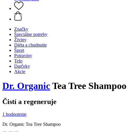
Značky
Špeciálne potreby
Živiny
Diéta a chudnutie
Šport
Potraviny
Telo
Darčeky
Akcie
Dr. Organic
Tea Tree Shampoo
Čistí a regeneruje
1 hodnotenie
Dr. Organic Tea Tree Shampoo