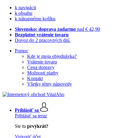
k navigácii
k obsahu
k nákupnému košíku
Slovensko: doprava zadarmo
nad € 42,90
Bezplatné vrátenie tovaru
Dovoz do 2 pracovných dní.
Pomoc
Kde je moja objednávka?
Vrátenie tovaru
Cena dopravy
Možnosti platby
Kontakt
Všetky témy nápovedy
Prihlásiť sa
Prihlásiť sa teraz
Ste tu
prvýkrát?
Vytvoriť účet