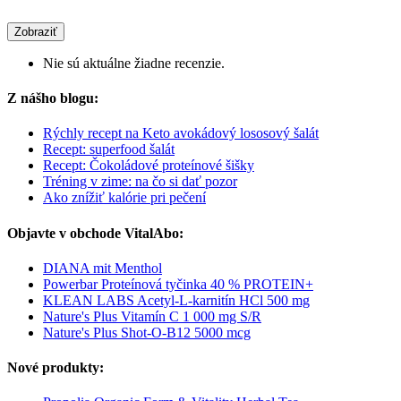
Zobraziť
Nie sú aktuálne žiadne recenzie.
Z nášho blogu:
Rýchly recept na Keto avokádový lososový šalát
Recept: superfood šalát
Recept: Čokoládové proteínové šišky
Tréning v zime: na čo si dať pozor
Ako znížiť kalórie pri pečení
Objavte v obchode VitalAbo:
DIANA mit Menthol
Powerbar Proteínová tyčinka 40 % PROTEIN+
KLEAN LABS Acetyl-L-karnitín HCl 500 mg
Nature's Plus Vitamín C 1 000 mg S/R
Nature's Plus Shot-O-B12 5000 mcg
Nové produkty: