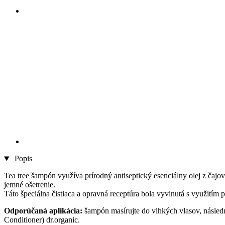
Popis
Tea tree šampón využíva prírodný antiseptický esenciálny olej z čajo
jemné ošetrenie.
Táto špeciálna čistiaca a opravná receptúra bola vyvinutá s využitím
Odporúčaná aplikácia:
šampón masírujte do vlhkých vlasov, následn
Conditioner) dr.organic.