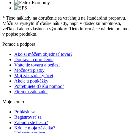
* Tieto náklady na doručenie sa vzťahujú na štandardnú prepravu.
Môžu sa vyskytnúť ďalšie náklady, napr. v dôsledku hmotnosti,
veľkosti alebo vlastností výrobkov. Tieto informácie nájdete priamo
v popise produktu.
Pomoc a podpora
Ako si môžem objednať tovar?
Doprava a doručenie
Vrátenie tovaru a peňazí
Možnosti platby
Môj zákaznícky účet
Akcie a poukážky
Potrebujete ďalšiu pomoc?
Firemní zákazníci
Moje konto
Prihlásiť sa
Registrovať sa
Zabudli ste heslo?
Kde je moja zásielka?