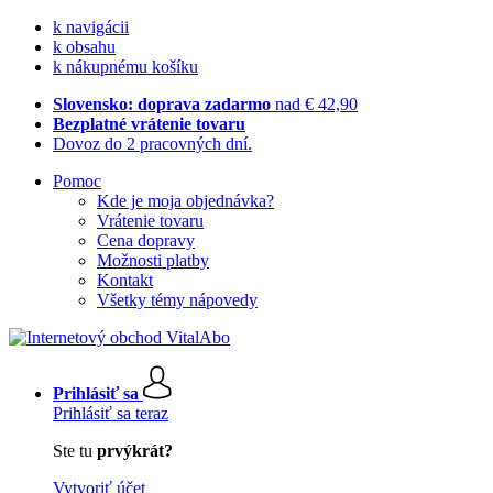
k navigácii
k obsahu
k nákupnému košíku
Slovensko: doprava zadarmo
nad € 42,90
Bezplatné vrátenie tovaru
Dovoz do 2 pracovných dní.
Pomoc
Kde je moja objednávka?
Vrátenie tovaru
Cena dopravy
Možnosti platby
Kontakt
Všetky témy nápovedy
Prihlásiť sa
Prihlásiť sa teraz
Ste tu
prvýkrát?
Vytvoriť účet