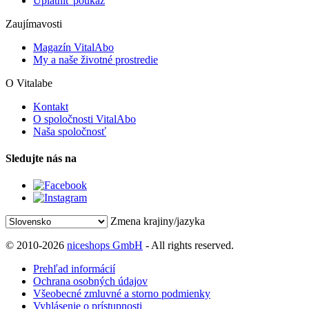
Uplatniť poukaz
Zaujímavosti
Magazín VitalAbo
My a naše životné prostredie
O Vitalabe
Kontakt
O spoločnosti VitalAbo
Naša spoločnosť
Sledujte nás na
Zmena krajiny/jazyka
© 2010-2026
niceshops GmbH
- All rights reserved.
Prehľad informácií
Ochrana osobných údajov
Všeobecné zmluvné a storno podmienky
Vyhlásenie o prístupnosti