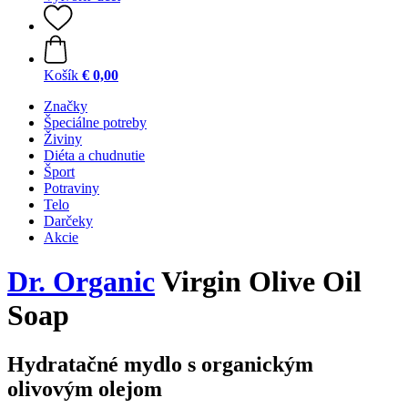
Košík
€ 0,00
Značky
Špeciálne potreby
Živiny
Diéta a chudnutie
Šport
Potraviny
Telo
Darčeky
Akcie
Dr. Organic
Virgin Olive Oil
Soap
Hydratačné mydlo s organickým
olivovým olejom