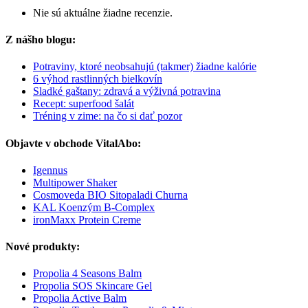
Nie sú aktuálne žiadne recenzie.
Z nášho blogu:
Potraviny, ktoré neobsahujú (takmer) žiadne kalórie
6 výhod rastlinných bielkovín
Sladké gaštany: zdravá a výživná potravina
Recept: superfood šalát
Tréning v zime: na čo si dať pozor
Objavte v obchode VitalAbo:
Igennus
Multipower Shaker
Cosmoveda BIO Sitopaladi Churna
KAL Koenzým B-Complex
ironMaxx Protein Creme
Nové produkty:
Propolia 4 Seasons Balm
Propolia SOS Skincare Gel
Propolia Active Balm