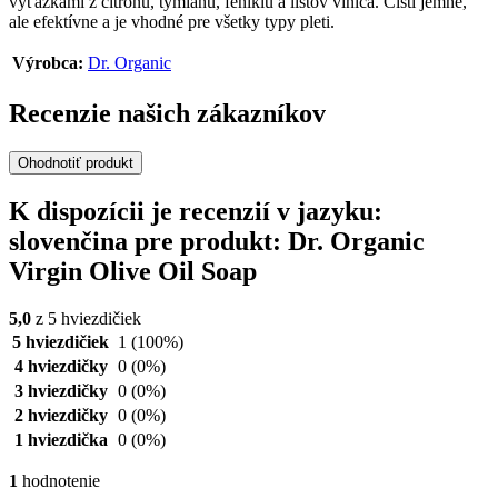
výťažkami z citrónu, tymiánu, feniklu a listov viniča. Čistí jemne,
ale efektívne a je vhodné pre všetky typy pleti.
Výrobca:
Dr. Organic
Recenzie našich zákazníkov
Ohodnotiť produkt
K dispozícii je recenzií v jazyku:
slovenčina pre produkt: Dr. Organic
Virgin Olive Oil Soap
5,0
z 5 hviezdičiek
5 hviezdičiek
1
(100%)
4 hviezdičky
0
(0%)
3 hviezdičky
0
(0%)
2 hviezdičky
0
(0%)
1 hviezdička
0
(0%)
1
hodnotenie