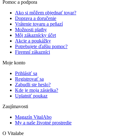
Pomoc a podpora
Ako si môžem objednať tovar?
Doprava a doručenie
Vrátenie tovaru a peňazí
Možnosti platby
Môj zákaznícky účet
Akcie a poukážky
Potrebujete ďalšiu pomoc?
Firemní zákazníci
Moje konto
Prihlásiť sa
Registrovať sa
Zabudli ste heslo?
Kde je moja zásielka?
Uplatniť poukaz
Zaujímavosti
Magazín VitalAbo
My a naše životné prostredie
O Vitalabe