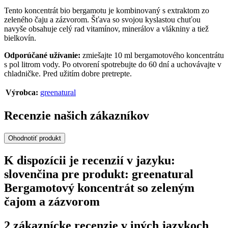
Tento koncentrát bio bergamotu je kombinovaný s extraktom zo
zeleného čaju a zázvorom. Šťava so svojou kyslastou chuťou
navyše obsahuje celý rad vitamínov, minerálov a vlákniny a tiež
bielkovín.
Odporúčané užívanie:
zmiešajte 10 ml bergamotového koncentrátu
s pol litrom vody. Po otvorení spotrebujte do 60 dní a uchovávajte v
chladničke. Pred užitím dobre pretrepte.
Výrobca:
greenatural
Recenzie našich zákazníkov
Ohodnotiť produkt
K dispozícii je recenzií v jazyku:
slovenčina pre produkt: greenatural
Bergamotový koncentrát so zeleným
čajom a zázvorom
2 zákaznícke recenzie v iných jazykoch