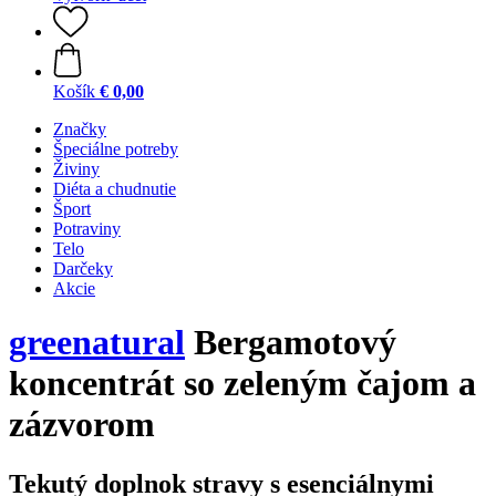
Košík
€ 0,00
Značky
Špeciálne potreby
Živiny
Diéta a chudnutie
Šport
Potraviny
Telo
Darčeky
Akcie
greenatural
Bergamotový
koncentrát so zeleným čajom a
zázvorom
Tekutý doplnok stravy s esenciálnymi