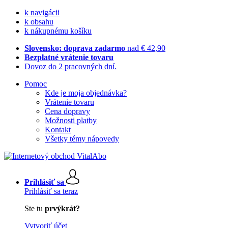
k navigácii
k obsahu
k nákupnému košíku
Slovensko: doprava zadarmo
nad € 42,90
Bezplatné vrátenie tovaru
Dovoz do 2 pracovných dní.
Pomoc
Kde je moja objednávka?
Vrátenie tovaru
Cena dopravy
Možnosti platby
Kontakt
Všetky témy nápovedy
Prihlásiť sa
Prihlásiť sa teraz
Ste tu
prvýkrát?
Vytvoriť účet