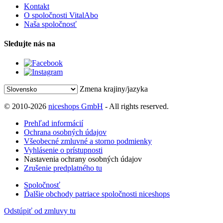
Kontakt
O spoločnosti VitalAbo
Naša spoločnosť
Sledujte nás na
Zmena krajiny/jazyka
© 2010-2026
niceshops GmbH
- All rights reserved.
Prehľad informácií
Ochrana osobných údajov
Všeobecné zmluvné a storno podmienky
Vyhlásenie o prístupnosti
Nastavenia ochrany osobných údajov
Zrušenie predplatného tu
Spoločnosť
Ďalšie obchody patriace spoločnosti niceshops
Odstúpiť od zmluvy tu