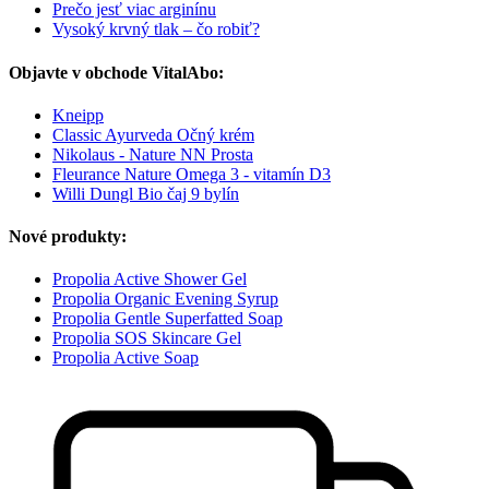
Prečo jesť viac arginínu
Vysoký krvný tlak – čo robiť?
Objavte v obchode VitalAbo:
Kneipp
Classic Ayurveda Očný krém
Nikolaus - Nature NN Prosta
Fleurance Nature Omega 3 - vitamín D3
Willi Dungl Bio čaj 9 bylín
Nové produkty:
Propolia Active Shower Gel
Propolia Organic Evening Syrup
Propolia Gentle Superfatted Soap
Propolia SOS Skincare Gel
Propolia Active Soap