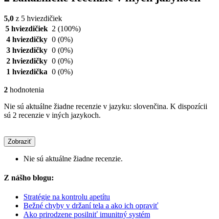
5,0
z 5 hviezdičiek
5 hviezdičiek
2
(100%)
4 hviezdičky
0
(0%)
3 hviezdičky
0
(0%)
2 hviezdičky
0
(0%)
1 hviezdička
0
(0%)
2
hodnotenia
Nie sú aktuálne žiadne recenzie v jazyku: slovenčina. K dispozícii
sú 2 recenzie v iných jazykoch.
Zobraziť
Nie sú aktuálne žiadne recenzie.
Z nášho blogu:
Stratégie na kontrolu apetítu
Bežné chyby v držaní tela a ako ich opraviť
Ako prirodzene posilniť imunitný systém