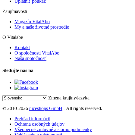
Uplatniť poukaz
Zaujímavosti
Magazín VitalAbo
My a naše životné prostredie
O Vitalabe
Kontakt
O spoločnosti VitalAbo
Naša spoločnosť
Sledujte nás na
Zmena krajiny/jazyka
© 2010-2026
niceshops GmbH
- All rights reserved.
Prehľad informácií
Ochrana osobných údajov
Všeobecné zmluvné a storno podmienky
Vyhlásenie o prístupnosti