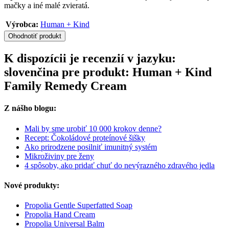
mačky a iné malé zvieratá.
Výrobca:
Human + Kind
Ohodnotiť produkt
K dispozícii je recenzií v jazyku:
slovenčina pre produkt: Human + Kind
Family Remedy Cream
Z nášho blogu:
Mali by sme urobiť 10 000 krokov denne?
Recept: Čokoládové proteínové šišky
Ako prirodzene posilniť imunitný systém
Mikroživiny pre ženy
4 spôsoby, ako pridať chuť do nevýrazného zdravého jedla
Nové produkty:
Propolia Gentle Superfatted Soap
Propolia Hand Cream
Propolia Universal Balm