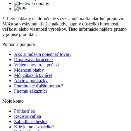
* Tieto náklady na doručenie sa vzťahujú na štandardnú prepravu.
Môžu sa vyskytnúť ďalšie náklady, napr. v dôsledku hmotnosti,
veľkosti alebo vlastností výrobkov. Tieto informácie nájdete priamo
v popise produktu.
Pomoc a podpora
Ako si môžem objednať tovar?
Doprava a doručenie
Vrátenie tovaru a peňazí
Možnosti platby
Môj zákaznícky účet
Akcie a poukážky
Potrebujete ďalšiu pomoc?
Firemní zákazníci
Moje konto
Prihlásiť sa
Registrovať sa
Zabudli ste heslo?
Kde je moja zásielka?