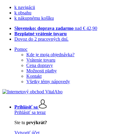
k navigácii
k obsahu
k nákupnému košíku
Slovensko: doprava zadarmo
nad € 42,90
Bezplatné vrátenie tovaru
Dovoz do 2 pracovných dní.
Pomoc
Kde je moja objednávka?
Vrátenie tovaru
Cena dopravy
Možnosti platby
Kontakt
Všetky témy nápovedy
Prihlásiť sa
Prihlásiť sa teraz
Ste tu
prvýkrát?
Vytvoriť účet