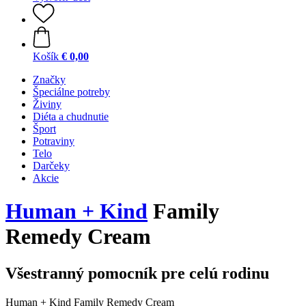
Košík
€ 0,00
Značky
Špeciálne potreby
Živiny
Diéta a chudnutie
Šport
Potraviny
Telo
Darčeky
Akcie
Human + Kind
Family
Remedy Cream
Všestranný pomocník pre celú rodinu
Human + Kind Family Remedy Cream