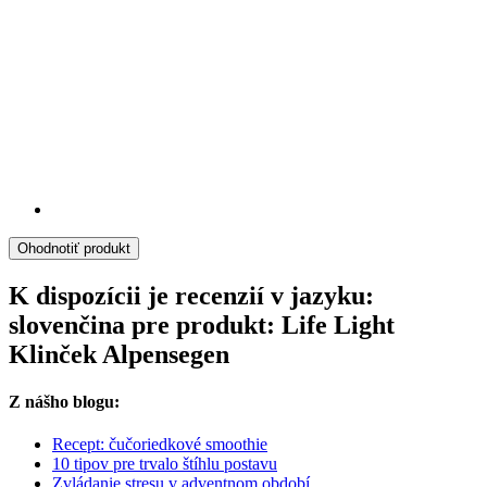
Ohodnotiť produkt
K dispozícii je recenzií v jazyku:
slovenčina pre produkt: Life Light
Klinček Alpensegen
Z nášho blogu:
Recept: čučoriedkové smoothie
10 tipov pre trvalo štíhlu postavu
Zvládanie stresu v adventnom období