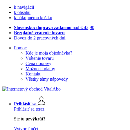
k navigácii
k obsahu
k nákupnému košíku
Slovensko: doprava zadarmo
nad € 42,90
Bezplatné vrátenie tovaru
Dovoz do 2 pracovných dní.
Pomoc
Kde je moja objednávka?
Vrátenie tovaru
Cena dopravy
Možnosti platby
Kontakt
Všetky témy nápovedy
Prihlásiť sa
Prihlásiť sa teraz
Ste tu
prvýkrát?
Vytvoriť účet