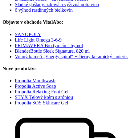
Sladké gaštany: zdravá a výživná potravina
6 výhod rastlinných bielkovín
Objavte v obchode VitalAbo:
SANOPOLY
Life Light Omega 3-6-9
PRIMAVERA Bio tymián Thymol
BlenderBottle Sleek Signature, 820 ml
Vonný kameň „Energy spiral“ + čierny keramický tanierik
Nové produkty:
Propolia Mouthwash
Propolia Active Soap
Propolia Relaxing Foot Gel
STYX Telový krém s aróniou
Propolia SOS Skincare Gel