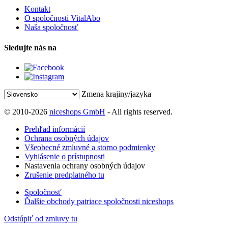
Kontakt
O spoločnosti VitalAbo
Naša spoločnosť
Sledujte nás na
Zmena krajiny/jazyka
© 2010-2026
niceshops GmbH
- All rights reserved.
Prehľad informácií
Ochrana osobných údajov
Všeobecné zmluvné a storno podmienky
Vyhlásenie o prístupnosti
Nastavenia ochrany osobných údajov
Zrušenie predplatného tu
Spoločnosť
Ďalšie obchody patriace spoločnosti niceshops
Odstúpiť od zmluvy tu