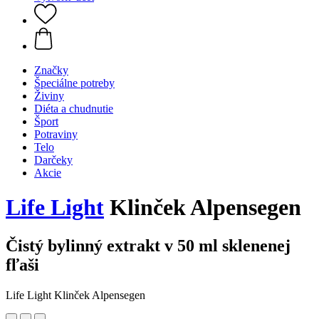
Značky
Špeciálne potreby
Živiny
Diéta a chudnutie
Šport
Potraviny
Telo
Darčeky
Akcie
Life Light
Klinček Alpensegen
Čistý bylinný extrakt v 50 ml sklenenej
fľaši
Life Light Klinček Alpensegen