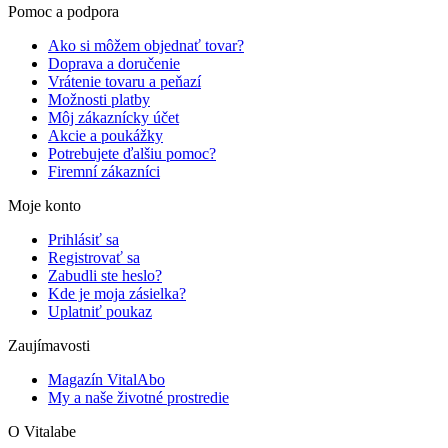
Pomoc a podpora
Ako si môžem objednať tovar?
Doprava a doručenie
Vrátenie tovaru a peňazí
Možnosti platby
Môj zákaznícky účet
Akcie a poukážky
Potrebujete ďalšiu pomoc?
Firemní zákazníci
Moje konto
Prihlásiť sa
Registrovať sa
Zabudli ste heslo?
Kde je moja zásielka?
Uplatniť poukaz
Zaujímavosti
Magazín VitalAbo
My a naše životné prostredie
O Vitalabe