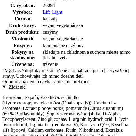
Č. výrobcu:
20094
Výrobca:
Life Light
Forma:
kapsuly
Druh stravy:
vegan, vegetariánska
Druh produktu:
enzýmy
Vlastnosti:
vegan, vegetariánske
Enzýmy:
kombinácie enzýmov
Pokyny na
skladujte na chladnom a suchom mieste mimo
skladovanie:
dosahu svetla
Určené na:
trávenie
i
Výživové doplnky nie sú určené ako náhrada pestrej a vyváženej
stravy. Uchovávajte ich mimo dosahu detí.
Odporúčaná denná dávka sa nesmie prekročiť.
Zloženie
Bromelain, Papaín, Zasklievacie činidlo
(Hydroxypropylmetylcelulóza (Obal kapsuly)), Calcium L-
ascorbate, Extrakt plodov horkej pomaranče (Citrus aurantium)
(60 % Bioflavonoidy), Šupky z granátového jablka, D-Alpha-
Tocopherylacetat, Zinc gluconate, L-arginín hydrochlorid, L-lyzín-
hydrochlorid, L-glutatión (redukovaný), Koenzým Q10, Kyselina
alfa-lipoová, Calcium carbonate, Rutín, Nikotínamid, Extrakt z
hroznových jadierok (50 % OPC), Beta-Carotin, Calcium-D-