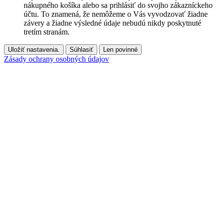
nákupného košíka alebo sa prihlásiť do svojho zákazníckeho
účtu. To znamená, že nemôžeme o Vás vyvodzovať žiadne
závery a žiadne výsledné údaje nebudú nikdy poskytnuté
tretím stranám.
Uložiť nastavenia.
Súhlasiť
Len povinné
Zásady ochrany osobných údajov