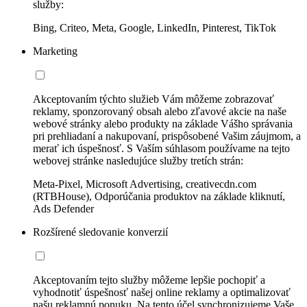
služby:
Bing, Criteo, Meta, Google, LinkedIn, Pinterest, TikTok
Marketing
Akceptovaním týchto služieb Vám môžeme zobrazovať
reklamy, sponzorovaný obsah alebo zľavové akcie na naše
webové stránky alebo produkty na základe Vášho správania
pri prehliadaní a nakupovaní, prispôsobené Vašim záujmom, a
merať ich úspešnosť. S Vaším súhlasom používame na tejto
webovej stránke nasledujúce služby tretích strán:
Meta-Pixel, Microsoft Advertising, creativecdn.com
(RTBHouse), Odporúčania produktov na základe kliknutí,
Ads Defender
Rozšírené sledovanie konverzií
Akceptovaním tejto služby môžeme lepšie pochopiť a
vyhodnotiť úspešnosť našej online reklamy a optimalizovať
našu reklamnú ponuku. Na tento účel synchronizujeme Vaše