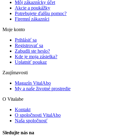
Môj zákaznícky účet
Akcie a poukážky
Potrebujete ďalšiu pomoc?
Firemní zákazníci
Moje konto
Prihlásiť sa
Registrovať sa
Zabudli ste heslo?
Kde je moja zásielka?
Uplatniť poukaz
Zaujímavosti
Magazín VitalAbo
My a naše životné prostredie
O Vitalabe
Kontakt
O spoločnosti VitalAbo
Naša spoločnosť
Sledujte nás na