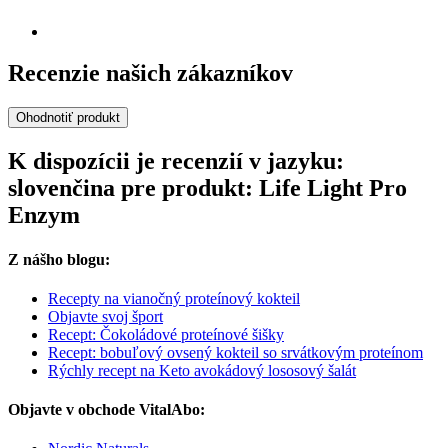
Recenzie našich zákazníkov
Ohodnotiť produkt
K dispozícii je recenzií v jazyku:
slovenčina pre produkt: Life Light Pro
Enzym
Z nášho blogu:
Recepty na vianočný proteínový kokteil
Objavte svoj šport
Recept: Čokoládové proteínové šišky
Recept: bobuľový ovsený kokteil so srvátkovým proteínom
Rýchly recept na Keto avokádový lososový šalát
Objavte v obchode VitalAbo: