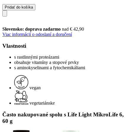
Pridať do košíka
Slovensko: doprava zadarmo
nad € 42,90
Viac informácií o odoslaní a doručení
Vlastnosti
s rastlinnými proteázami
obsahuje vitamíny a stopové prvky
s aminokyselinami a fytochemikáliami
vegan
vegetariánske
Často nakupované spolu s Life Light MikroLife 6,
60 g