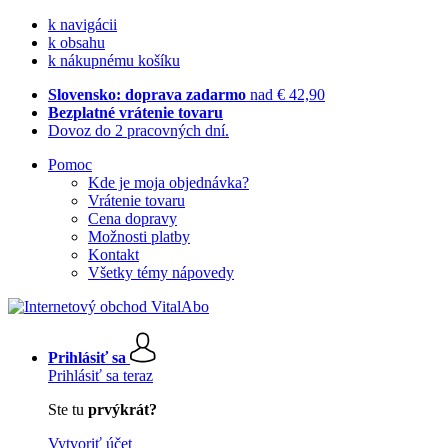
k navigácii
k obsahu
k nákupnému košíku
Slovensko: doprava zadarmo
nad € 42,90
Bezplatné vrátenie tovaru
Dovoz do 2 pracovných dní.
Pomoc
Kde je moja objednávka?
Vrátenie tovaru
Cena dopravy
Možnosti platby
Kontakt
Všetky témy nápovedy
Prihlásiť sa
Prihlásiť sa teraz
Ste tu
prvýkrát?
Vytvoriť účet