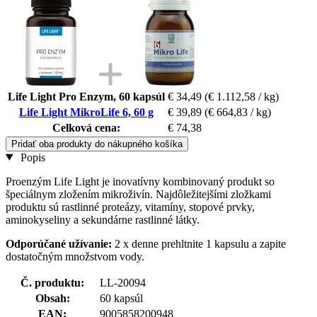
Life Light Pro Enzym, 60 kapsúl
€ 34,49
(€ 1.112,58 / kg)
Life Light MikroLife 6, 60 g
€ 39,89
(€ 664,83 / kg)
Celková cena:
€ 74,38
Pridať oba produkty do nákupného košíka
Popis
Proenzým Life Light je inovatívny kombinovaný produkt so
špeciálnym zložením mikroživín. Najdôležitejšími zložkami
produktu sú rastlinné proteázy, vitamíny, stopové prvky,
aminokyseliny a sekundárne rastlinné látky.
Odporúčané užívanie:
2 x denne prehltnite
1 kapsulu a zapite
dostatočným množstvom vody.
Č. produktu:
LL-20094
Obsah:
60 kapsúl
EAN:
9005858200948