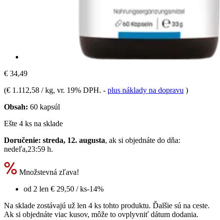
€ 34,49
(
€ 1.112,58 / kg
, vr. 19% DPH.
-
plus náklady na dopravu
)
Obsah:
60 kapsúl
Ešte 4 ks na sklade
Doručenie: streda, 12. augusta
, ak si objednáte do dňa:
nedeľa,23:59 h
.
Množstevná zľava!
od 2 len
€ 29,50
/ ks
-14%
Na sklade zostávajú už len 4 ks tohto produktu. Ďalšie sú na ceste.
Ak si objednáte viac kusov, môže to ovplyvniť dátum dodania.