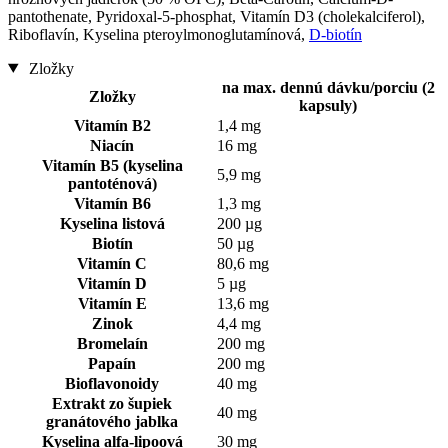
pantothenate, Pyridoxal-5-phosphat, Vitamín D3 (cholekalciferol),
Riboflavín, Kyselina pteroylmonoglutamínová,
D-biotín
Zložky
na max. dennú dávku/porciu (2
Zložky
kapsuly)
Vitamín B2
1,4 mg
Niacín
16 mg
Vitamín B5 (kyselina
5,9 mg
pantoténová)
Vitamín B6
1,3 mg
Kyselina listová
200 µg
Biotín
50 µg
Vitamín C
80,6 mg
Vitamín D
5 µg
Vitamín E
13,6 mg
Zinok
4,4 mg
Bromelaín
200 mg
Papaín
200 mg
Bioflavonoidy
40 mg
Extrakt zo šupiek
40 mg
granátového jablka
Kyselina alfa-lipoová
30 mg