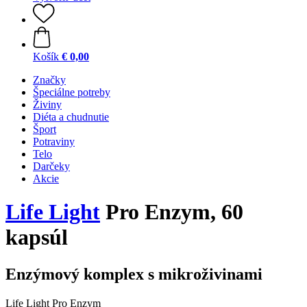
Košík
€ 0,00
Značky
Špeciálne potreby
Živiny
Diéta a chudnutie
Šport
Potraviny
Telo
Darčeky
Akcie
Life Light
Pro Enzym, 60
kapsúl
Enzýmový komplex s mikroživinami
Life Light Pro Enzym