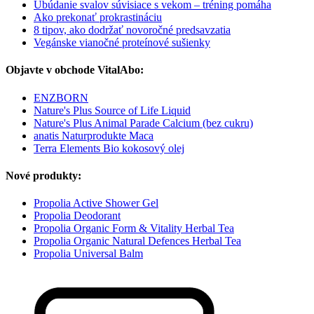
Ubúdanie svalov súvisiace s vekom – tréning pomáha
Ako prekonať prokrastináciu
8 tipov, ako dodržať novoročné predsavzatia
Vegánske vianočné proteínové sušienky
Objavte v obchode VitalAbo:
ENZBORN
Nature's Plus Source of Life Liquid
Nature's Plus Animal Parade Calcium (bez cukru)
anatis Naturprodukte Maca
Terra Elements Bio kokosový olej
Nové produkty:
Propolia Active Shower Gel
Propolia Deodorant
Propolia Organic Form & Vitality Herbal Tea
Propolia Organic Natural Defences Herbal Tea
Propolia Universal Balm