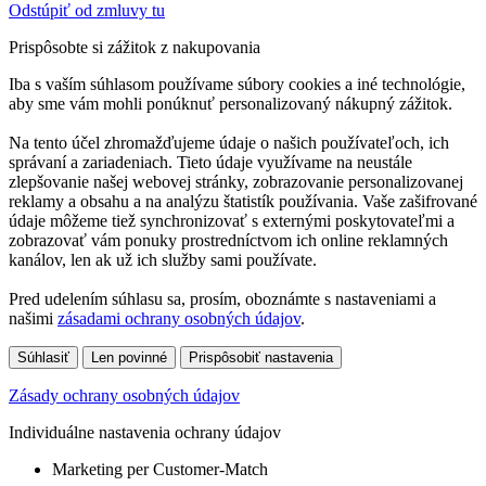
Odstúpiť od zmluvy tu
Prispôsobte si zážitok z nakupovania
Iba s vaším súhlasom používame súbory cookies a iné technológie,
aby sme vám mohli ponúknuť personalizovaný nákupný zážitok.
Na tento účel zhromažďujeme údaje o našich používateľoch, ich
správaní a zariadeniach. Tieto údaje využívame na neustále
zlepšovanie našej webovej stránky, zobrazovanie personalizovanej
reklamy a obsahu a na analýzu štatistík používania. Vaše zašifrované
údaje môžeme tiež synchronizovať s externými poskytovateľmi a
zobrazovať vám ponuky prostredníctvom ich online reklamných
kanálov, len ak už ich služby sami používate.
Pred udelením súhlasu sa, prosím, oboznámte s nastaveniami a
našimi
zásadami ochrany osobných údajov
.
Súhlasiť
Len povinné
Prispôsobiť nastavenia
Zásady ochrany osobných údajov
Individuálne nastavenia ochrany údajov
Marketing per Customer-Match