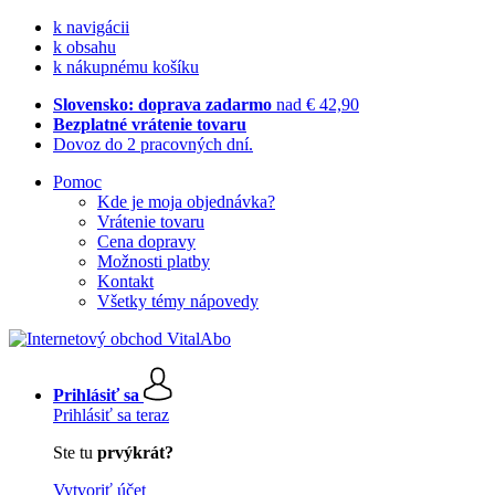
k navigácii
k obsahu
k nákupnému košíku
Slovensko: doprava zadarmo
nad € 42,90
Bezplatné vrátenie tovaru
Dovoz do 2 pracovných dní.
Pomoc
Kde je moja objednávka?
Vrátenie tovaru
Cena dopravy
Možnosti platby
Kontakt
Všetky témy nápovedy
Prihlásiť sa
Prihlásiť sa teraz
Ste tu
prvýkrát?
Vytvoriť účet