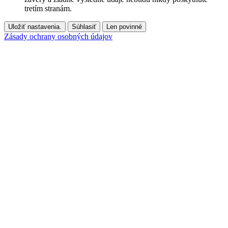
tretím stranám.
Uložiť nastavenia.
Súhlasiť
Len povinné
Zásady ochrany osobných údajov