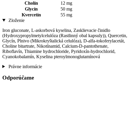
Cholín
12 mg
Glycín
50 mg
Kvercetín
55 mg
Zloženie
Iron gluconate, L-askorbová kyselina, Zasklievacie činidlo
(Hydroxypropylmetylcelulóza (Rastlinný obal kapsuly)), Quercetin,
Glycín, Plnivo (Mikrokryštalická celulóza), D-alfa-tokoferylacetát,
Choline bitartrate, Nikotínamid, Calcium-D-pantothenate,
Riboflavín, Thiamine hydrochloride, Pyridoxín-hydrochlorid,
Cyanokobalamín, Kyselina pteroylmonoglutamínová
Právne informácie
Odporúčame