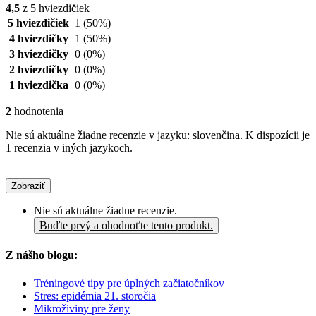
4,5
z 5 hviezdičiek
5 hviezdičiek
1
(50%)
4 hviezdičky
1
(50%)
3 hviezdičky
0
(0%)
2 hviezdičky
0
(0%)
1 hviezdička
0
(0%)
2
hodnotenia
Nie sú aktuálne žiadne recenzie v jazyku: slovenčina. K dispozícii je
1 recenzia v iných jazykoch.
Zobraziť
Nie sú aktuálne žiadne recenzie.
Buďte prvý a ohodnoťte tento produkt.
Z nášho blogu:
Tréningové tipy pre úplných začiatočníkov
Stres: epidémia 21. storočia
Mikroživiny pre ženy