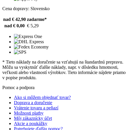
Cena dopravy: Slovensko
nad € 42,90
zadarmo*
nad € 0,00
€ 5,29
* Tieto náklady na doručenie sa vzťahujú na štandardnú prepravu.
Môžu sa vyskytnúť ďalšie náklady, napr. v dôsledku hmotnosti,
veľkosti alebo vlastností výrobkov. Tieto informácie nájdete priamo
v popise produktu.
Pomoc a podpora
Ako si môžem objednať tovar?
Doprava a doručenie
Vrátenie tovaru a peňazí
Možnosti platby
Môj zákaznícky účet
Akcie a poukážky
Potrebujete ďalšiu pomoc?