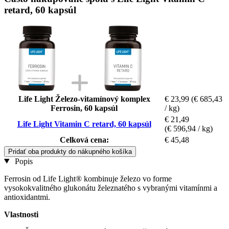
retard, 60 kapsúl
Life Light Železo-vitamínový komplex
€ 23,99
(€ 685,43
Ferrosin, 60 kapsúl
/ kg)
€ 21,49
Life Light Vitamin C retard, 60 kapsúl
(€ 596,94 / kg)
Celková cena:
€ 45,48
Pridať oba produkty do nákupného košíka
Popis
Ferrosin od Life Light® kombinuje železo vo forme
vysokokvalitného glukonátu železnatého s vybranými vitamínmi a
antioxidantmi.
Vlastnosti