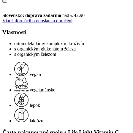
Slovensko: doprava zadarmo
nad € 42,90
Viac informácií o odoslaní a doručení
Vlastnosti
ortomolekulárny komplex mikroživín
s organickým glukonátom železa
s organickým železom
vegan
vegetariánske
lepok
laktózu
Často nakupované spolu s Life Light Vitamin C