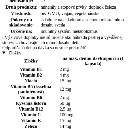
neobsahuje:
Druh produktu:
minerály a stopové prvky, doplnok železa
Vlastnosti:
bez GMO, vegan, vegetariánske
Pokyny na
skladujte na chladnom a suchom mieste mimo
skladovanie:
dosahu svetla
Určené na:
imunitný systém, metabolizmus
i
Výživové doplnky nie sú určené ako náhrada pestrej a vyváženej
stravy. Uchovávajte ich mimo dosahu detí.
Odporúčaná denná dávka sa nesmie prekročiť.
Zložky
na max. dennú dávku/porciu (1
Zložky
kapsula)
Vitamín B1
2 mg
Vitamín B2
4 mg
Niacín
15 mg
Vitamín B5 (kyselina
12 mg
pantoténová)
Vitamín B6
2 mg
Kyselina listová
50 µg
Vitamín B12
2,5 µg
Vitamín C
100 mg
Vitamín E
15 mg
Železo
14 mg