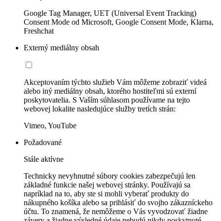
Google Tag Manager, UET (Universal Event Tracking)
Consent Mode od Microsoft, Google Consent Mode, Klarna,
Freshchat
Externý mediálny obsah
Akceptovaním týchto služieb Vám môžeme zobraziť videá
alebo iný mediálny obsah, ktorého hostiteľmi sú externí
poskytovatelia. S Vaším súhlasom používame na tejto
webovej lokalite nasledujúce služby tretích strán:
Vimeo, YouTube
Požadované
Stále aktívne
Technicky nevyhnutné súbory cookies zabezpečujú len
základné funkcie našej webovej stránky. Používajú sa
napríklad na to, aby ste si mohli vyberať produkty do
nákupného košíka alebo sa prihlásiť do svojho zákazníckeho
účtu. To znamená, že nemôžeme o Vás vyvodzovať žiadne
závery a žiadne výsledné údaje nebudú nikdy poskytnuté