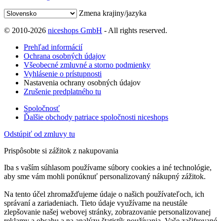
Zmena krajiny/jazyka
© 2010-2026
niceshops GmbH
- All rights reserved.
Prehľad informácií
Ochrana osobných údajov
Všeobecné zmluvné a storno podmienky
Vyhlásenie o prístupnosti
Nastavenia ochrany osobných údajov
Zrušenie predplatného tu
Spoločnosť
Ďalšie obchody patriace spoločnosti niceshops
Odstúpiť od zmluvy tu
Prispôsobte si zážitok z nakupovania
Iba s vaším súhlasom používame súbory cookies a iné technológie,
aby sme vám mohli ponúknuť personalizovaný nákupný zážitok.
Na tento účel zhromažďujeme údaje o našich používateľoch, ich
správaní a zariadeniach. Tieto údaje využívame na neustále
zlepšovanie našej webovej stránky, zobrazovanie personalizovanej
reklamy a obsahu a na analýzu štatistík používania. Vaše zašifrované