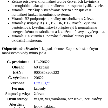
Železo prispieva k normálnej tvorbe červených krviniek a
hemoglobínu, ako aj k normálnemu transportu kyslíka v tele.
Vitamín C zlepšuje vstrebávanie železa a prispieva k
normálnej funkcii imunitného systému.
Vitamín B2 podporuje normálny metabolizmus železa.
Vitamíny skupiny B (B1, B2, B6, B12, niacín, kyselina
pantoténová, kyselina listová) prispievajú k normálnemu
energetickému metabolizmu a k zníženiu únavy a vyčerpania.
Vitamín E a vitamín C pomáhajú chrániť bunky pred
oxidačným stresom.
Odporúčané užívanie:
1 kapsula denne. Zapite s dostatočným
množstvom vody mimo jedla.
Č. produktu:
LL-20622
Obsah:
60 kapsúl
EAN:
9005858206223
Č. výrobcu:
20622
Výrobca:
Life Light
Forma:
kapsuly
Stopové prvky:
železo
Druh stravy:
vegan, vegetariánska, bez lepku, bez laktózy
Alergény -
lepok, laktózu