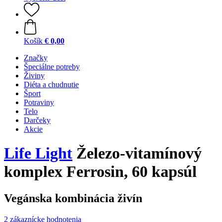
Košík
€ 0,00
Značky
Špeciálne potreby
Živiny
Diéta a chudnutie
Šport
Potraviny
Telo
Darčeky
Akcie
Life Light
Železo-vitamínový
komplex Ferrosin, 60 kapsúl
Vegánska kombinácia živín
2 zákaznícke hodnotenia