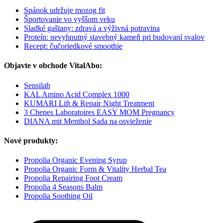
Spánok udržuje mozog fit
Športovanie vo vyššom veku
Sladké gaštany: zdravá a výživná potravina
Proteín: nevyhnutný stavebný kameň pri budovaní svalov
Recept: čučoriedkové smoothie
Objavte v obchode VitalAbo:
Sensilab
KAL Amino Acid Complex 1000
KUMARI Lift & Repair Night Treatment
3 Chenes Laboratoires EASY MOM Pregnancy
DIANA mit Menthol Sada na osvieženie
Nové produkty:
Propolia Organic Evening Syrup
Propolia Organic Form & Vitality Herbal Tea
Propolia Repairing Foot Cream
Propolia 4 Seasons Balm
Propolia Soothing Oil