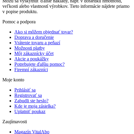
Môžu sa vyskytnúť ďalšie náklady, napr. v dôsledku hmotnosti,
veľkosti alebo vlastností výrobkov. Tieto informácie nájdete priamo
v popise produktu.
Pomoc a podpora
Ako si môžem objednať tovar?
Doprava a doručenie
Vrátenie tovaru a peňazí
Možnosti platby
Môj zákaznícky účet
Akcie a poukážky
Potrebujete ďalšiu pomoc?
Firemní zákazníci
Moje konto
Prihlásiť sa
Registrovať sa
Zabudli ste heslo?
Kde je moja zásielka?
Uplatniť poukaz
Zaujímavosti
Magazín VitalAbo