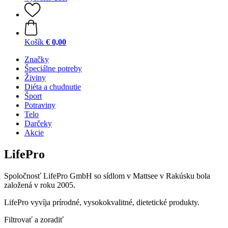
Košík
€ 0,00
Značky
Špeciálne potreby
Živiny
Diéta a chudnutie
Šport
Potraviny
Telo
Darčeky
Akcie
LifePro
Spoločnosť LifePro GmbH so sídlom v Mattsee v Rakúsku bola
založená v roku 2005.
LifePro vyvíja prírodné, vysokokvalitné, dietetické produkty.
Filtrovať a zoradiť