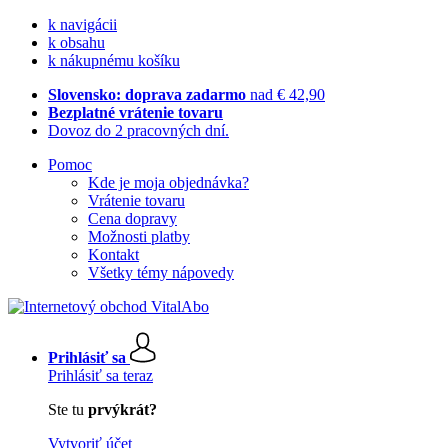
k navigácii
k obsahu
k nákupnému košíku
Slovensko: doprava zadarmo
nad € 42,90
Bezplatné vrátenie tovaru
Dovoz do 2 pracovných dní.
Pomoc
Kde je moja objednávka?
Vrátenie tovaru
Cena dopravy
Možnosti platby
Kontakt
Všetky témy nápovedy
Prihlásiť sa
Prihlásiť sa teraz
Ste tu
prvýkrát?
Vytvoriť účet