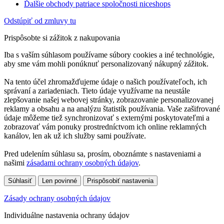
Ďalšie obchody patriace spoločnosti niceshops
Odstúpiť od zmluvy tu
Prispôsobte si zážitok z nakupovania
Iba s vaším súhlasom používame súbory cookies a iné technológie,
aby sme vám mohli ponúknuť personalizovaný nákupný zážitok.
Na tento účel zhromažďujeme údaje o našich používateľoch, ich
správaní a zariadeniach. Tieto údaje využívame na neustále
zlepšovanie našej webovej stránky, zobrazovanie personalizovanej
reklamy a obsahu a na analýzu štatistík používania. Vaše zašifrované
údaje môžeme tiež synchronizovať s externými poskytovateľmi a
zobrazovať vám ponuky prostredníctvom ich online reklamných
kanálov, len ak už ich služby sami používate.
Pred udelením súhlasu sa, prosím, oboznámte s nastaveniami a
našimi
zásadami ochrany osobných údajov
.
Súhlasiť
Len povinné
Prispôsobiť nastavenia
Zásady ochrany osobných údajov
Individuálne nastavenia ochrany údajov