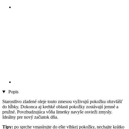
Popis
Starostlivo zladené oleje touto zmesou vyživujú pokožku obzvlášť
do hĺbky. Dokonca aj krehké oblasti pokožky zostávajú jemné a
pružné. Povzbudzujúca vôňa limetky navyše osvieži zmysly.
Ideálny pre nový začiatok dňa.
Tipy:
po sprche vmasírujte do ešte vlhkej pokožky, nechajte krátko