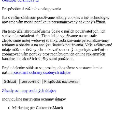
Odstúpiť od zmluvy tu
Prispôsobte si zážitok z nakupovania
Iba s vaším súhlasom používame súbory cookies a iné technológie,
aby sme vám mohli ponúknuť personalizovaný nákupný zážitok.
Na tento účel zhromažďujeme údaje o našich používateľoch, ich
správaní a zariadeniach. Tieto údaje využívame na neustále
zlepšovanie našej webovej stránky, zobrazovanie personalizovanej
reklamy a obsahu a na analýzu štatistík používania. Vaše zašifrované
údaje môžeme tiež synchronizovať s externými poskytovateľmi a
zobrazovať vám ponuky prostredníctvom ich online reklamných
kanálov, len ak už ich služby sami používate.
Pred udelením súhlasu sa, prosím, oboznámte s nastaveniami a
našimi
zásadami ochrany osobných údajov
.
Súhlasiť
Len povinné
Prispôsobiť nastavenia
Zásady ochrany osobných údajov
Individuálne nastavenia ochrany údajov
Marketing per Customer-Match