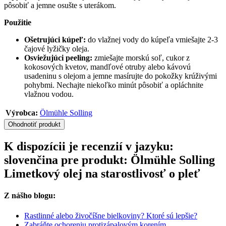
pôsobiť a jemne osušte s uterákom.
Použitie
Ošetrujúci kúpeľ:
do vlažnej vody do kúpeľa vmiešajte 2-3
čajové lyžičky oleja.
Osviežujúci peeling:
zmiešajte morskú soľ, cukor z
kokosových kvetov, mandľové otruby alebo kávovú
usadeninu s olejom a jemne masírujte do pokožky krúživými
pohybmi. Nechajte niekoľko minút pôsobiť a opláchnite
vlažnou vodou.
Výrobca:
Ölmühle Solling
Ohodnotiť produkt
K dispozícii je recenzií v jazyku:
slovenčina pre produkt: Ölmühle Solling
Limetkový olej na starostlivosť o pleť
Z nášho blogu:
Rastlinné alebo živočíšne bielkoviny? Ktoré sú lepšie?
Zabráňte ochoreniu protizápalovým korením