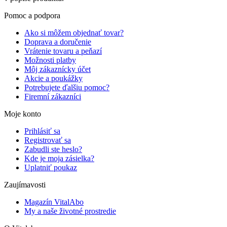
Pomoc a podpora
Ako si môžem objednať tovar?
Doprava a doručenie
Vrátenie tovaru a peňazí
Možnosti platby
Môj zákaznícky účet
Akcie a poukážky
Potrebujete ďalšiu pomoc?
Firemní zákazníci
Moje konto
Prihlásiť sa
Registrovať sa
Zabudli ste heslo?
Kde je moja zásielka?
Uplatniť poukaz
Zaujímavosti
Magazín VitalAbo
My a naše životné prostredie