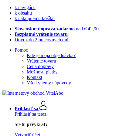
k navigácii
k obsahu
k nákupnému košíku
Slovensko: doprava zadarmo
nad € 42,90
Bezplatné vrátenie tovaru
Dovoz do 2 pracovných dní.
Pomoc
Kde je moja objednávka?
Vrátenie tovaru
Cena dopravy
Možnosti platby
Kontakt
Všetky témy nápovedy
Prihlásiť sa
Prihlásiť sa teraz
Ste tu
prvýkrát?
Vytvoriť účet