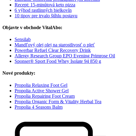
Recept: 15-minútová keto pizza
6 výhod rastlinných bielkovín
10 tipov pre trvalo štíhlu postavu
Objavte v obchode VitalAbo:
Sensilab
Mandľový olej olej na starostlivosť o pleť
Powerbar Refuel Clear Recovery Drink
Allergy Research Group EPO Evening Primrose Oil
Sponser® Sport Food Whey Isolate 94 850 g
Nové produkty:
Propolia Relaxing Foot Gel
Propolia Active Shower Gel
Propolia Repairing Foot Cream
Propolia Organic Form & Vitality Herbal Tea
Propolia 4 Seasons Balm