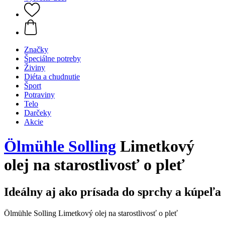
Značky
Špeciálne potreby
Živiny
Diéta a chudnutie
Šport
Potraviny
Telo
Darčeky
Akcie
Ölmühle Solling
Limetkový
olej na starostlivosť o pleť
Ideálny aj ako prísada do sprchy a kúpeľa
Ölmühle Solling Limetkový olej na starostlivosť o pleť