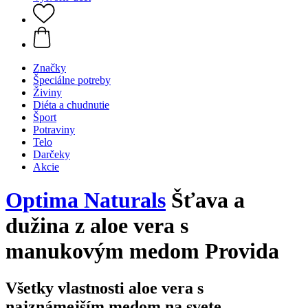
Značky
Špeciálne potreby
Živiny
Diéta a chudnutie
Šport
Potraviny
Telo
Darčeky
Akcie
Optima Naturals
Šťava a
dužina z aloe vera s
manukovým medom Provida
Všetky vlastnosti aloe vera s
najznámejším medom na svete