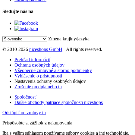
Sledujte nás na
Zmena krajiny/jazyka
© 2010-2026
niceshops GmbH
- All rights reserved.
Prehľad informácií
Ochrana osobných údajov
Všeobecné zmluvné a storno podmienky
Vyhlásenie o prístupnosti
Nastavenia ochrany osobných údajov
Zrušenie predplatného tu
Spoločnosť
Ďalšie obchody patriace spoločnosti niceshops
Odstúpiť od zmluvy tu
Prispôsobte si zážitok z nakupovania
Iba s vaším súhlasom používame súbory cookies a iné technológie,