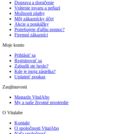
Doprava a doručenie
Vrátenie tovaru a peňazí
Možnosti platby
Môj zákaznícky účet
Akcie a poukážky
Potrebujete ďalšiu pomoc?
Firemní zákazníci
Moje konto
Prihlásiť sa
Registrovať sa
Zabudli ste heslo?
Kde je moja zásielka?
Uplatniť poukaz
Zaujímavosti
Magazín VitalAbo
My a naše životné prostredie
O Vitalabe
Kontakt
O spoločnosti VitalAbo
Naša spoločnosť