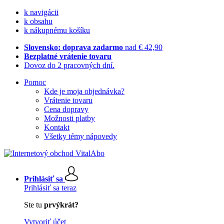
k navigácii
k obsahu
k nákupnému košíku
Slovensko: doprava zadarmo
nad € 42,90
Bezplatné vrátenie tovaru
Dovoz do 2 pracovných dní.
Pomoc
Kde je moja objednávka?
Vrátenie tovaru
Cena dopravy
Možnosti platby
Kontakt
Všetky témy nápovedy
Prihlásiť sa
Prihlásiť sa teraz
Ste tu
prvýkrát?
Vytvoriť účet