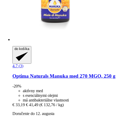
do košíka
4.7 (3)
Optima Naturals
Manuka med 270 MGO, 250 g
-20%
aktívny med
s esenciálnymi olejmi
má antibakteriálne vlastnosti
€ 33,19
€ 41,49
(€ 132,76 / kg)
Doručenie do 12. augusta