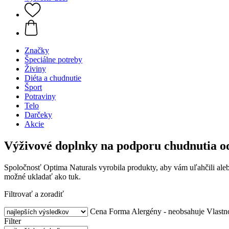
Značky
Špeciálne potreby
Živiny
Diéta a chudnutie
Šport
Potraviny
Telo
Darčeky
Akcie
Výživové doplnky na podporu chudnutia od
Spoločnosť Optima Naturals vyrobila produkty, aby vám uľahčili aleb
možné ukladať ako tuk.
Filtrovať a zoradiť
Cena
Forma
Alergény - neobsahuje
Vlastn
Filter