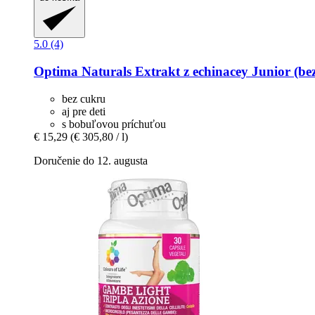
5.0 (4)
Optima Naturals
Extrakt z echinacey Junior (bez
bez cukru
aj pre deti
s bobuľovou príchuťou
€ 15,29
(€ 305,80 / l)
Doručenie do 12. augusta