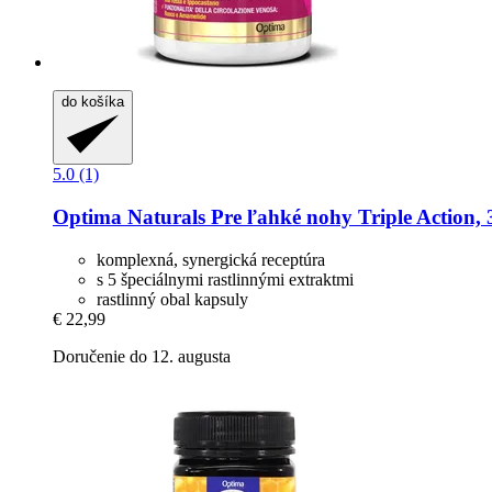
do košíka
5.0 (1)
Optima Naturals
Pre ľahké nohy Triple Action, 
komplexná, synergická receptúra
s 5 špeciálnymi rastlinnými extraktmi
rastlinný obal kapsuly
€ 22,99
Doručenie do 12. augusta