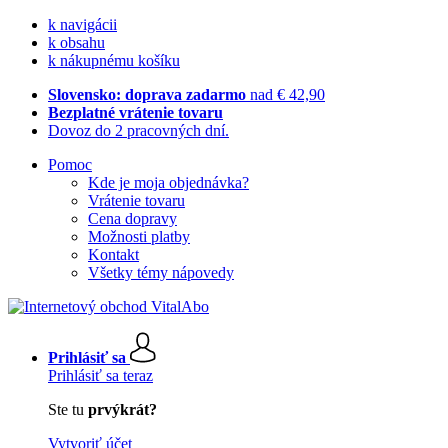
k navigácii
k obsahu
k nákupnému košíku
Slovensko: doprava zadarmo
nad € 42,90
Bezplatné vrátenie tovaru
Dovoz do 2 pracovných dní.
Pomoc
Kde je moja objednávka?
Vrátenie tovaru
Cena dopravy
Možnosti platby
Kontakt
Všetky témy nápovedy
Prihlásiť sa
Prihlásiť sa teraz
Ste tu
prvýkrát?
Vytvoriť účet