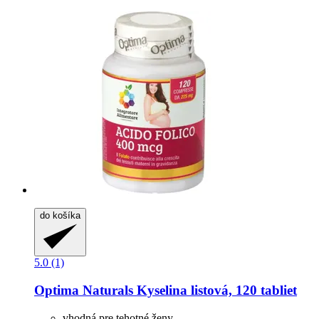
do košíka
5.0 (1)
Optima Naturals
Kyselina listová, 120 tabliet
vhodná pre tehotné ženy