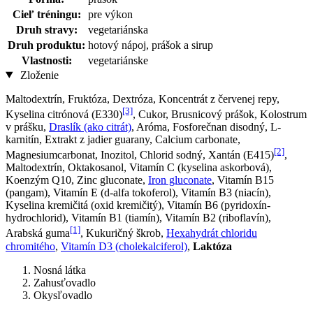
Cieľ tréningu:
pre výkon
Druh stravy:
vegetariánska
Druh produktu:
hotový nápoj, prášok a sirup
Vlastnosti:
vegetariánske
Zloženie
Maltodextrín, Fruktóza, Dextróza, Koncentrát z červenej repy,
[3]
Kyselina citrónová (E330)
, Cukor, Brusnicový prášok, Kolostrum
v prášku,
Draslík (ako citrát)
, Aróma, Fosforečnan disodný, L-
karnitín, Extrakt z jadier guarany, Calcium carbonate,
[2]
Magnesiumcarbonat, Inozitol, Chlorid sodný, Xantán (E415)
,
Maltodextrín, Oktakosanol, Vitamín C (kyselina askorbová),
Koenzým Q10, Zinc gluconate,
Iron gluconate
, Vitamín B15
(pangam), Vitamín E (d-alfa tokoferol), Vitamín B3 (niacín),
Kyselina kremičitá (oxid kremičitý), Vitamín B6 (pyridoxín-
hydrochlorid), Vitamín B1 (tiamín), Vitamín B2 (riboflavín),
[1]
Arabská guma
, Kukuričný škrob,
Hexahydrát chloridu
chromitého
,
Vitamín D3 (cholekalciferol)
,
Laktóza
Nosná látka
Zahusťovadlo
Okysľovadlo