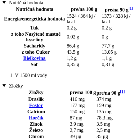
Nutričná hodnota
[1]
Nutričná hodnota
pre/na 100 g
pre/na 90 g
1524 / 364 kj /
1373 / 328 kj /
Energia/energetická hodnota
kcal
kcal
Tuk
0,2 g
0,2 g
z toho Nasýtené mastné
0,02 g
0 g
kyseliny
Sacharidy
86,4 g
77,7 g
z toho Cukor
43,5 g
13,05 g
Bielkovina
1,2 g
1,1 g
Soľ
0,35 g
0,31 g
V 1500 ml vody
Zložky
[1]
Zložky
pre/na 100 g
pre/na 90 g
Draslík
416 mg
374 mg
Fosfor
177 mg
159 mg
Calcium
150 mg
135 mg
Horčík
87 mg
78,3 mg
Zinok
3,9 mg
3,5 mg
Železo
2,7 mg
2,5 mg
Chrom
39 µg
35 µg