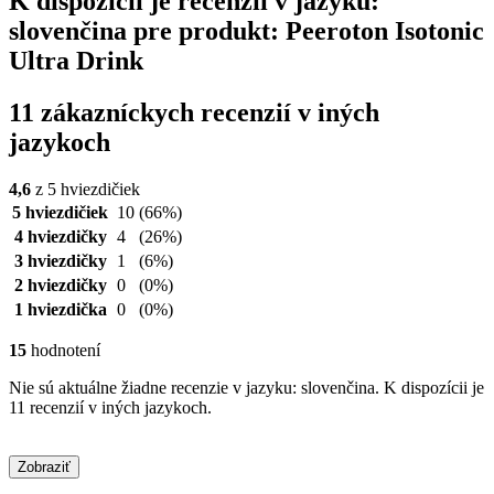
K dispozícii je recenzií v jazyku:
slovenčina pre produkt: Peeroton Isotonic
Ultra Drink
11 zákazníckych recenzií v iných
jazykoch
4,6
z 5 hviezdičiek
5 hviezdičiek
10
(66%)
4 hviezdičky
4
(26%)
3 hviezdičky
1
(6%)
2 hviezdičky
0
(0%)
1 hviezdička
0
(0%)
15
hodnotení
Nie sú aktuálne žiadne recenzie v jazyku: slovenčina. K dispozícii je
11 recenzií v iných jazykoch.
Zobraziť