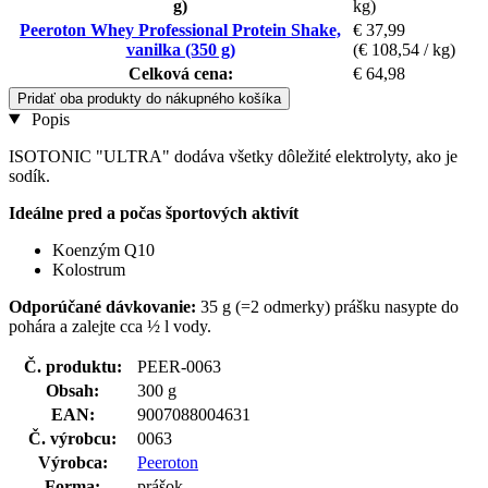
g)
kg)
Peeroton Whey Professional Protein Shake,
€ 37,99
vanilka (350 g)
(€ 108,54 / kg)
Celková cena:
€ 64,98
Pridať oba produkty do nákupného košíka
Popis
ISOTONIC "ULTRA" dodáva všetky dôležité elektrolyty, ako je
sodík.
Ideálne pred a počas športových aktivít
Koenzým Q10
Kolostrum
Odporúčané dávkovanie:
35 g (=2 odmerky) prášku nasypte do
pohára a zalejte cca ½ l vody.
Č. produktu:
PEER-0063
Obsah:
300 g
EAN:
9007088004631
Č. výrobcu:
0063
Výrobca:
Peeroton
Forma:
prášok