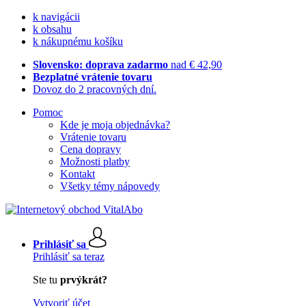
k navigácii
k obsahu
k nákupnému košíku
Slovensko: doprava zadarmo
nad € 42,90
Bezplatné vrátenie tovaru
Dovoz do 2 pracovných dní.
Pomoc
Kde je moja objednávka?
Vrátenie tovaru
Cena dopravy
Možnosti platby
Kontakt
Všetky témy nápovedy
Prihlásiť sa
Prihlásiť sa teraz
Ste tu
prvýkrát?
Vytvoriť účet