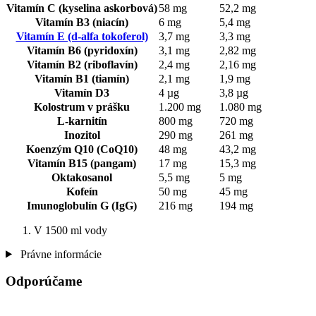
Vitamín C (kyselina askorbová)
58 mg
52,2 mg
Vitamín B3 (niacín)
6 mg
5,4 mg
Vitamín E (d-alfa tokoferol)
3,7 mg
3,3 mg
Vitamín B6 (pyridoxín)
3,1 mg
2,82 mg
Vitamín B2 (riboflavín)
2,4 mg
2,16 mg
Vitamín B1 (tiamín)
2,1 mg
1,9 mg
Vitamín D3
4 µg
3,8 µg
Kolostrum v prášku
1.200 mg
1.080 mg
L-karnitín
800 mg
720 mg
Inozitol
290 mg
261 mg
Koenzým Q10 (CoQ10)
48 mg
43,2 mg
Vitamín B15 (pangam)
17 mg
15,3 mg
Oktakosanol
5,5 mg
5 mg
Kofeín
50 mg
45 mg
Imunoglobulín G (IgG)
216 mg
194 mg
V 1500 ml vody
Právne informácie
Odporúčame