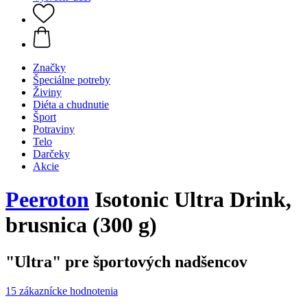
Značky
Špeciálne potreby
Živiny
Diéta a chudnutie
Šport
Potraviny
Telo
Darčeky
Akcie
Peeroton
Isotonic Ultra Drink,
brusnica (300 g)
"Ultra" pre športových nadšencov
15 zákaznícke hodnotenia