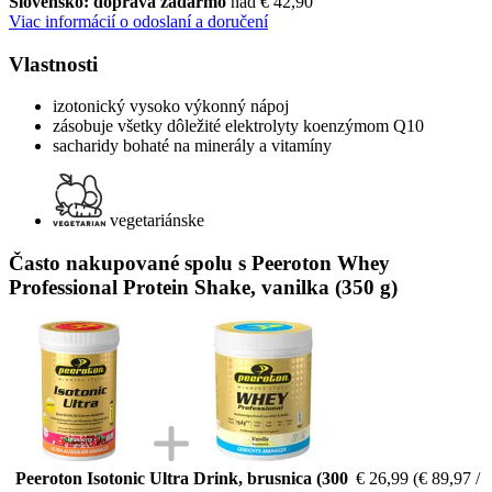
Slovensko: doprava zadarmo
nad € 42,90
Viac informácií o odoslaní a doručení
Vlastnosti
izotonický vysoko výkonný nápoj
zásobuje všetky dôležité elektrolyty koenzýmom Q10
sacharidy bohaté na minerály a vitamíny
vegetariánske
Často nakupované spolu s Peeroton Whey
Professional Protein Shake, vanilka (350 g)
Peeroton Isotonic Ultra Drink, brusnica (300
€ 26,99
(€ 89,97 /