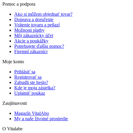
Pomoc a podpora
Ako si môžem objednať tovar?
Doprava a doručenie
Vrátenie tovaru a peňazí
Možnosti platby
Môj zákaznícky účet
Akcie a poukážky
Potrebujete ďalšiu pomoc?
Firemní zákazníci
Moje konto
Prihlásiť sa
Registrovať sa
Zabudli ste heslo?
Kde je moja zásielka?
Uplatniť poukaz
Zaujímavosti
Magazín VitalAbo
My a naše životné prostredie
O Vitalabe