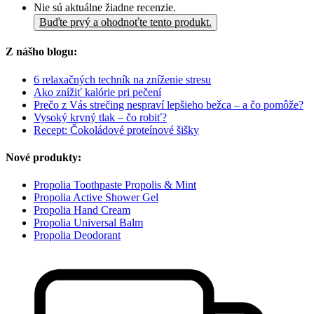
Nie sú aktuálne žiadne recenzie.
Buďte prvý a ohodnoťte tento produkt.
Z nášho blogu:
6 relaxačných techník na zníženie stresu
Ako znížiť kalórie pri pečení
Prečo z Vás strečing nespraví lepšieho bežca – a čo pomôže?
Vysoký krvný tlak – čo robiť?
Recept: Čokoládové proteínové šišky
Nové produkty:
Propolia Toothpaste Propolis & Mint
Propolia Active Shower Gel
Propolia Hand Cream
Propolia Universal Balm
Propolia Deodorant