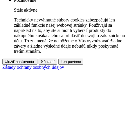
Požadované
Stále aktívne
Technicky nevyhnutné súbory cookies zabezpečujú len
základné funkcie našej webovej stránky. Používajú sa
napríklad na to, aby ste si mohli vyberať produkty do
nákupného košíka alebo sa prihlásiť do svojho zákazníckeho
účtu. To znamená, že nemôžeme o Vás vyvodzovať žiadne
závery a žiadne výsledné údaje nebudú nikdy poskytnuté
tretím stranám.
Uložiť nastavenia.
Súhlasiť
Len povinné
Zásady ochrany osobných údajov