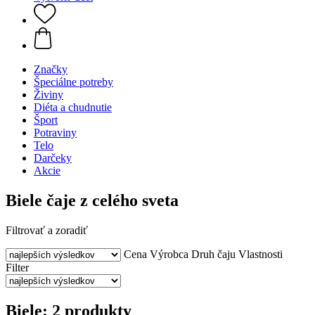
Značky
Špeciálne potreby
Živiny
Diéta a chudnutie
Šport
Potraviny
Telo
Darčeky
Akcie
Biele čaje z celého sveta
Filtrovať a zoradiť
Cena
Výrobca
Druh čaju
Vlastnosti
Filter
Biele: 2 produkty