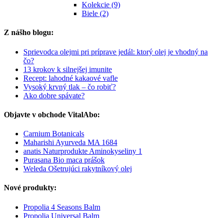
Kolekcie (9)
Biele (2)
Z nášho blogu:
Sprievodca olejmi pri príprave jedál: ktorý olej je vhodný na
čo?
13 krokov k silnejšej imunite
Recept: lahodné kakaové vafle
Vysoký krvný tlak – čo robiť?
Ako dobre spávate?
Objavte v obchode VitalAbo:
Carnium Botanicals
Maharishi Ayurveda MA 1684
anatis Naturprodukte Aminokyseliny 1
Purasana Bio maca prášok
Weleda Ošetrujúci rakytníkový olej
Nové produkty:
Propolia 4 Seasons Balm
Propolia Universal Balm