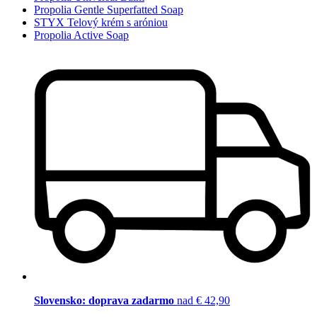
Propolia Gentle Superfatted Soap
STYX Telový krém s aróniou
Propolia Active Soap
Slovensko: doprava zadarmo
nad € 42,90