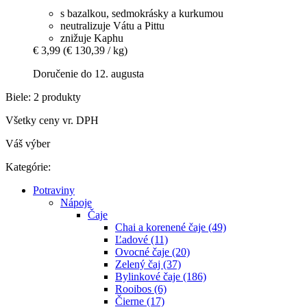
s bazalkou, sedmokrásky a kurkumou
neutralizuje Vátu a Pittu
znižuje Kaphu
€ 3,99
(€ 130,39 / kg)
Doručenie do 12. augusta
Biele: 2 produkty
Všetky ceny vr. DPH
Váš výber
Kategórie:
Potraviny
Nápoje
Čaje
Chai a korenené čaje (49)
Ľadové (11)
Ovocné čaje (20)
Zelený čaj (37)
Bylinkové čaje (186)
Rooibos (6)
Čierne (17)