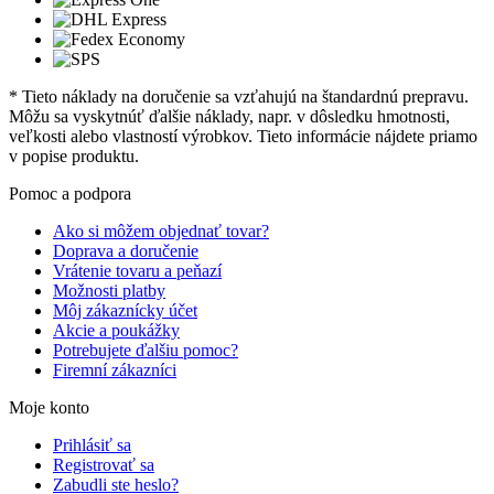
* Tieto náklady na doručenie sa vzťahujú na štandardnú prepravu.
Môžu sa vyskytnúť ďalšie náklady, napr. v dôsledku hmotnosti,
veľkosti alebo vlastností výrobkov. Tieto informácie nájdete priamo
v popise produktu.
Pomoc a podpora
Ako si môžem objednať tovar?
Doprava a doručenie
Vrátenie tovaru a peňazí
Možnosti platby
Môj zákaznícky účet
Akcie a poukážky
Potrebujete ďalšiu pomoc?
Firemní zákazníci
Moje konto
Prihlásiť sa
Registrovať sa
Zabudli ste heslo?