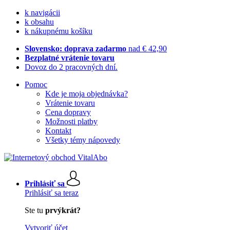
k navigácii
k obsahu
k nákupnému košíku
Slovensko: doprava zadarmo
nad € 42,90
Bezplatné vrátenie tovaru
Dovoz do 2 pracovných dní.
Pomoc
Kde je moja objednávka?
Vrátenie tovaru
Cena dopravy
Možnosti platby
Kontakt
Všetky témy nápovedy
Prihlásiť sa
Prihlásiť sa teraz
Ste tu
prvýkrát?
Vytvoriť účet