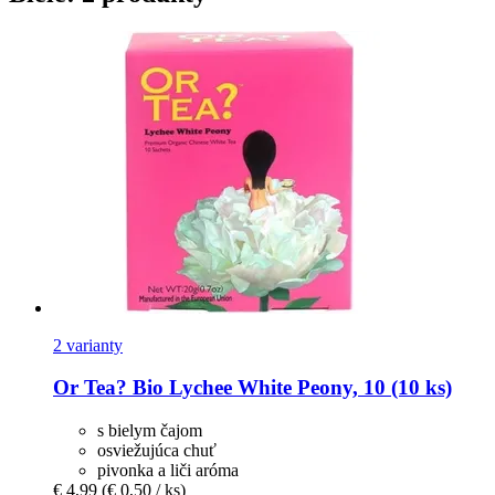
2 varianty
Or Tea?
Bio Lychee White Peony, 10 (10 ks)
s bielym čajom
osviežujúca chuť
pivonka a liči aróma
€ 4,99
(€ 0,50 / ks)