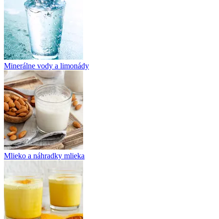
Minerálne vody a limonády
Mlieko a náhradky mlieka