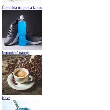
Čokoláda na pitie a kakao
Izotonické nápoje
Káva