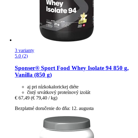
3 varianty
5.0 (2)
Sponser® Sport Food
Whey Isolate 94 850 g,
Vanilla (850 g)
aj pri nízkokalorickej diéte
čistý srvátkový proteínový izolát
€ 67,49
(€ 79,40 / kg)
Bezplatné doručenie do dňa: 12. augusta