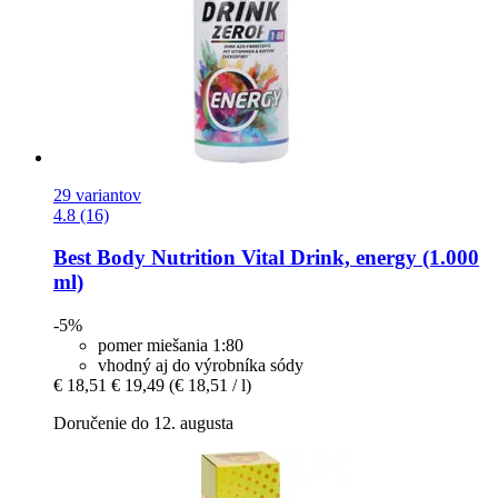
29 variantov
4.8 (16)
Best Body Nutrition
Vital Drink, energy (1.000
ml)
-5%
pomer miešania 1:80
vhodný aj do výrobníka sódy
€ 18,51
€ 19,49
(€ 18,51 / l)
Doručenie do 12. augusta