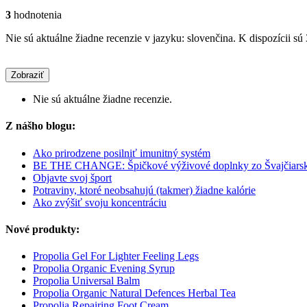
3
hodnotenia
Nie sú aktuálne žiadne recenzie v jazyku: slovenčina. K dispozícii sú
Zobraziť
Nie sú aktuálne žiadne recenzie.
Z nášho blogu:
Ako prirodzene posilniť imunitný systém
BE THE CHANGE: Špičkové výživové doplnky zo Švajčiars
Objavte svoj šport
Potraviny, ktoré neobsahujú (takmer) žiadne kalórie
Ako zvýšiť svoju koncentráciu
Nové produkty:
Propolia Gel For Lighter Feeling Legs
Propolia Organic Evening Syrup
Propolia Universal Balm
Propolia Organic Natural Defences Herbal Tea
Propolia Repairing Foot Cream