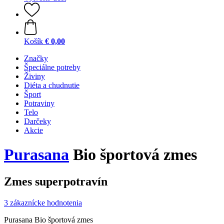
Košík
€ 0,00
Značky
Špeciálne potreby
Živiny
Diéta a chudnutie
Šport
Potraviny
Telo
Darčeky
Akcie
Purasana
Bio športová zmes
Zmes superpotravín
3 zákaznícke hodnotenia
Purasana Bio športová zmes