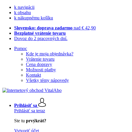
k navigácii
k obsahu
k nákupnému košíku
Slovensko: doprava zadarmo
nad € 42,90
Bezplatné vrátenie tovaru
Dovoz do 2 pracovných dní.
Pomoc
Kde je moja objednávka?
Vrátenie tovaru
Cena dopravy
Možnosti platby
Kontakt
Všetky témy nápovedy
Prihlásiť sa
Prihlásiť sa teraz
Ste tu
prvýkrát?
Vytvoriť účet