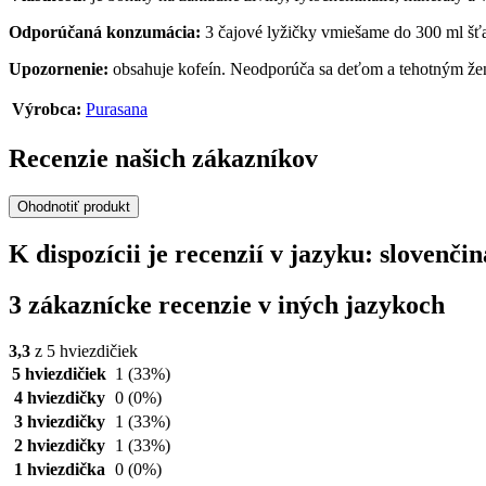
Odporúčaná konzumácia:
3 čajové lyžičky vmiešame do 300 ml šť
Upozornenie:
obsahuje kofeín. Neodporúča sa deťom a tehotným ž
Výrobca:
Purasana
Recenzie našich zákazníkov
Ohodnotiť produkt
K dispozícii je recenzií v jazyku: slovenč
3 zákaznícke recenzie v iných jazykoch
3,3
z 5 hviezdičiek
5 hviezdičiek
1
(33%)
4 hviezdičky
0
(0%)
3 hviezdičky
1
(33%)
2 hviezdičky
1
(33%)
1 hviezdička
0
(0%)