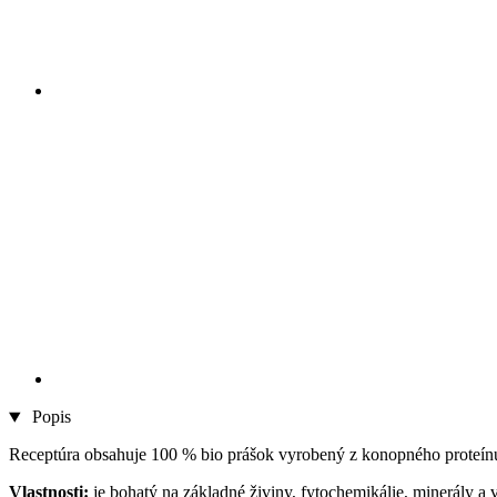
Popis
Receptúra obsahuje 100 % bio prášok vyrobený z konopného proteínu,
Vlastnosti:
je bohatý na základné živiny, fytochemikálie, minerály a 