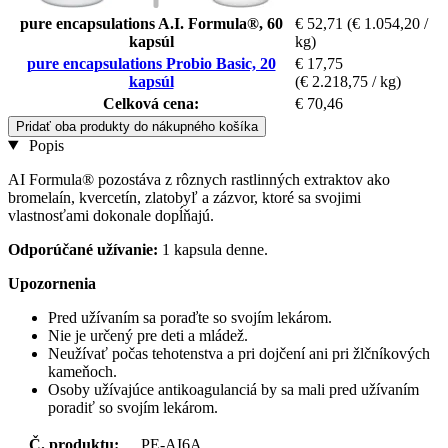
pure encapsulations A.I. Formula®, 60
€ 52,71
(€ 1.054,20 /
kapsúl
kg)
pure encapsulations Probio Basic, 20
€ 17,75
kapsúl
(€ 2.218,75 / kg)
Celková cena:
€ 70,46
Pridať oba produkty do nákupného košíka
Popis
AI Formula® pozostáva z rôznych rastlinných extraktov ako
bromelaín, kvercetín, zlatobyľ a zázvor, ktoré sa svojimi
vlastnosťami dokonale dopĺňajú.
Odporúčané užívanie:
1 kapsula denne.
Upozornenia
Pred užívaním sa poraďte so svojím lekárom.
Nie je určený pre deti a mládež.
Neužívať počas tehotenstva a pri dojčení ani pri žlčníkových
kameňoch.
Osoby užívajúce antikoagulanciá by sa mali pred užívaním
poradiť so svojím lekárom.
Č. produktu:
PE-AI6A