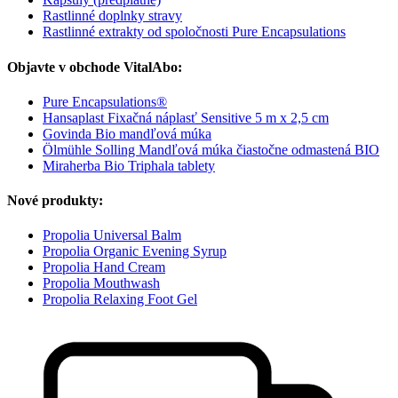
Rastlinné doplnky stravy
Rastlinné extrakty od spoločnosti Pure Encapsulations
Objavte v obchode VitalAbo:
Pure Encapsulations®
Hansaplast Fixačná náplasť Sensitive 5 m x 2,5 cm
Govinda Bio mandľová múka
Ölmühle Solling Mandľová múka čiastočne odmastená BIO
Miraherba Bio Triphala tablety
Nové produkty:
Propolia Universal Balm
Propolia Organic Evening Syrup
Propolia Hand Cream
Propolia Mouthwash
Propolia Relaxing Foot Gel