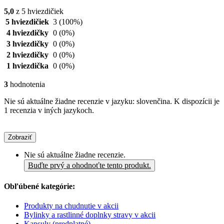
5,0
z 5 hviezdičiek
5 hviezdičiek
3
(100%)
4 hviezdičky
0
(0%)
3 hviezdičky
0
(0%)
2 hviezdičky
0
(0%)
1 hviezdička
0
(0%)
3
hodnotenia
Nie sú aktuálne žiadne recenzie v jazyku: slovenčina. K dispozícii je
1 recenzia v iných jazykoch.
Zobraziť
Nie sú aktuálne žiadne recenzie.
Buďte prvý a ohodnoťte tento produkt.
Obľúbené kategórie:
Produkty na chudnutie v akcii
Bylinky a rastlinné doplnky stravy v akcii
Kapsuly (predplatné)