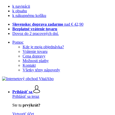
k navigácii
k obsahu
k nákupnému košíku
Slovensko: doprava zadarmo
nad € 42,90
Bezplatné vrátenie tovaru
Dovoz do 2 pracovných dní.
Pomoc
Kde je moja objednávka?
Vrátenie tovaru
Cena dopravy
Možnosti platby
Kontakt
Všetky témy nápovedy
Prihlásiť sa
Prihlásiť sa teraz
Ste tu
prvýkrát?
Vytvoriť účet