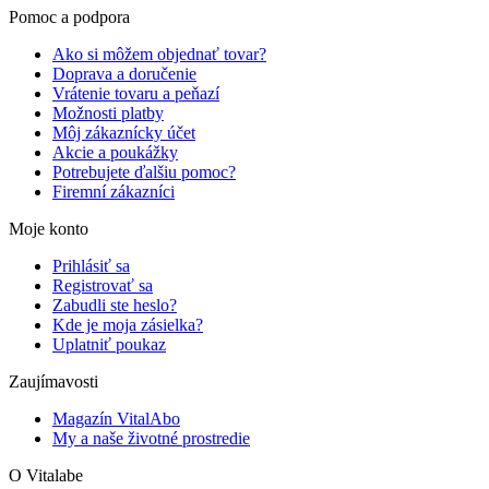
Pomoc a podpora
Ako si môžem objednať tovar?
Doprava a doručenie
Vrátenie tovaru a peňazí
Možnosti platby
Môj zákaznícky účet
Akcie a poukážky
Potrebujete ďalšiu pomoc?
Firemní zákazníci
Moje konto
Prihlásiť sa
Registrovať sa
Zabudli ste heslo?
Kde je moja zásielka?
Uplatniť poukaz
Zaujímavosti
Magazín VitalAbo
My a naše životné prostredie
O Vitalabe