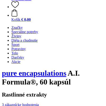
Košík
€ 0,00
Značky
Špeciálne potreby
Živiny
Diéta a chudnutie
Šport
Potraviny
Telo
Darčeky
Akcie
pure encapsulations
A.I.
Formula®, 60 kapsúl
Rastlinné extrakty
3 zákaznícke hodnotenia