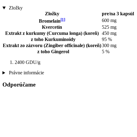
Zložky
Zložky
pre/na 3 kapsúl
[1]
600 mg
Bromelaín
Kvercetín
525 mg
Extrakt z kurkumy (Curcuma longa) (koreň)
450 mg
z toho Kurkuminoidy
95 %
Extrakt zo zázvoru (Zingiber officinale) (koreň)
300 mg
z toho Gingerol
5 %
2400 GDU/g
Právne informácie
Odporúčame