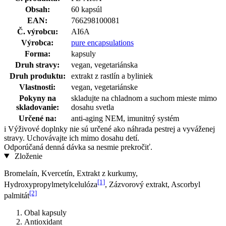
Obsah:
60 kapsúl
EAN:
766298100081
Č. výrobcu:
AI6A
Výrobca:
pure encapsulations
Forma:
kapsuly
Druh stravy:
vegan, vegetariánska
Druh produktu:
extrakt z rastlín a byliniek
Vlastnosti:
vegan, vegetariánske
Pokyny na
skladujte na chladnom a suchom mieste mimo
skladovanie:
dosahu svetla
Určené na:
anti-aging NEM, imunitný systém
i
Výživové doplnky nie sú určené ako náhrada pestrej a vyváženej
stravy. Uchovávajte ich mimo dosahu detí.
Odporúčaná denná dávka sa nesmie prekročiť.
Zloženie
Bromelaín, Kvercetín, Extrakt z kurkumy,
[1]
Hydroxypropylmetylcelulóza
, Zázvorový extrakt, Ascorbyl
[2]
palmitát
Obal kapsuly
Antioxidant