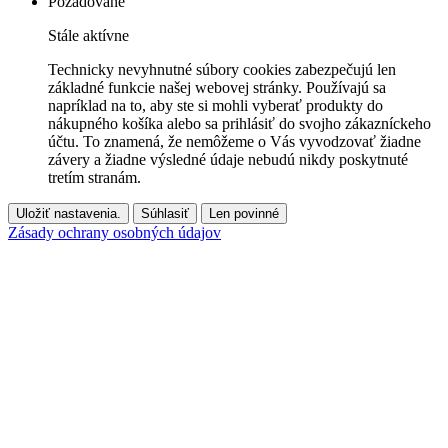
Požadované
Stále aktívne
Technicky nevyhnutné súbory cookies zabezpečujú len
základné funkcie našej webovej stránky. Používajú sa
napríklad na to, aby ste si mohli vyberať produkty do
nákupného košíka alebo sa prihlásiť do svojho zákazníckeho
účtu. To znamená, že nemôžeme o Vás vyvodzovať žiadne
závery a žiadne výsledné údaje nebudú nikdy poskytnuté
tretím stranám.
Uložiť nastavenia.
Súhlasiť
Len povinné
Zásady ochrany osobných údajov