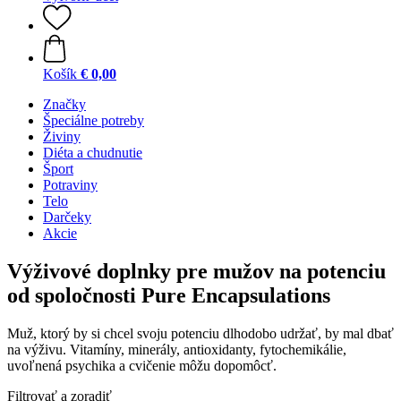
Košík
€ 0,00
Značky
Špeciálne potreby
Živiny
Diéta a chudnutie
Šport
Potraviny
Telo
Darčeky
Akcie
Výživové doplnky pre mužov na potenciu
od spoločnosti Pure Encapsulations
Muž, ktorý by si chcel svoju potenciu dlhodobo udržať, by mal dbať
na výživu. Vitamíny, minerály, antioxidanty, fytochemikálie,
uvoľnená psychika a cvičenie môžu dopomôcť.
Filtrovať a zoradiť