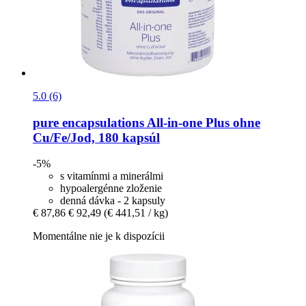
5.0 (6)
pure encapsulations
All-​in-​one Plus ohne
Cu/Fe/Jod, 180 kapsúl
-5%
s vitamínmi a minerálmi
hypoalergénne zloženie
denná dávka - 2 kapsuly
€ 87,86
€ 92,49
(€ 441,51 / kg)
Momentálne nie je k dispozícii