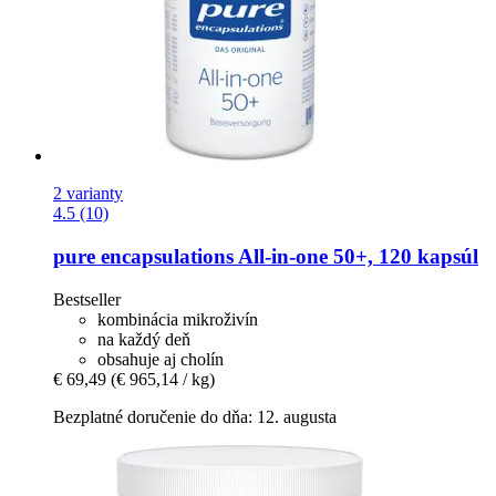
2 varianty
4.5 (10)
pure encapsulations
All-​in-​one 50+, 120 kapsúl
Bestseller
kombinácia mikroživín
na každý deň
obsahuje aj cholín
€ 69,49
(€ 965,14 / kg)
Bezplatné doručenie do dňa: 12. augusta