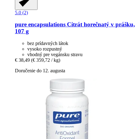
5.0 (2)
pure encapsulations
Citrát horečnatý v prášku,
107 g
bez prídavných látok
vysoko rozpustný
vhodný pre vegánsku stravu
€ 38,49
(€ 359,72 / kg)
Doručenie do 12. augusta