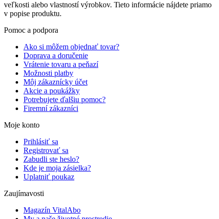
veľkosti alebo vlastností výrobkov. Tieto informácie nájdete priamo
v popise produktu.
Pomoc a podpora
Ako si môžem objednať tovar?
Doprava a doručenie
Vrátenie tovaru a peňazí
Možnosti platby
Môj zákaznícky účet
Akcie a poukážky
Potrebujete ďalšiu pomoc?
Firemní zákazníci
Moje konto
Prihlásiť sa
Registrovať sa
Zabudli ste heslo?
Kde je moja zásielka?
Uplatniť poukaz
Zaujímavosti
Magazín VitalAbo
My a naše životné prostredie