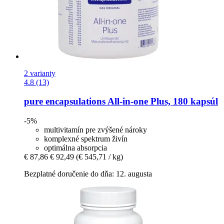
2 varianty
4.8 (13)
pure encapsulations
All-​in-​one Plus, 180 kapsúl
-5%
multivitamín pre zvýšené nároky
komplexné spektrum živín
optimálna absorpcia
€ 87,86
€ 92,49
(€ 545,71 / kg)
Bezplatné doručenie do dňa: 12. augusta