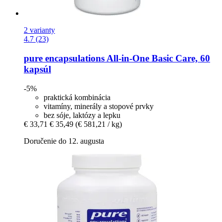
2 varianty
4.7 (23)
pure encapsulations
All-​in-​One Basic Care, 60
kapsúl
-5%
praktická kombinácia
vitamíny, minerály a stopové prvky
bez sóje, laktózy a lepku
€ 33,71
€ 35,49
(€ 581,21 / kg)
Doručenie do 12. augusta