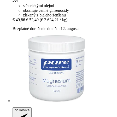
-5%
s éterickými olejmi
obsahuje cenné ginsenosidy
získaný z bieleho ženšenu
€ 49,86
€ 52,49
(€ 2.624,21 / kg)
Bezplatné doručenie do dňa: 12. augusta
do košíka