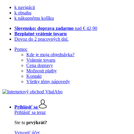
k navigácii
k obsahu
k nákupnému košíku
Slovensko: doprava zadarmo
nad € 42,90
Bezplatné vrátenie tovaru
Dovoz do 2 pracovných dní.
Pomoc
Kde je moja objednávka?
Vrátenie tovaru
Cena dopravy
Možnosti platby
Kontakt
Všetky témy nápovedy
Prihlásiť sa
Prihlásiť sa teraz
Ste tu
prvýkrát?
Vytvoriť účet