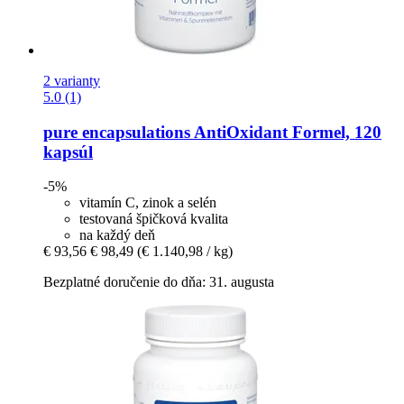
2 varianty
5.0 (1)
pure encapsulations
AntiOxidant Formel, 120
kapsúl
-5%
vitamín C, zinok a selén
testovaná špičková kvalita
na každý deň
€ 93,56
€ 98,49
(€ 1.140,98 / kg)
Bezplatné doručenie do dňa: 31. augusta