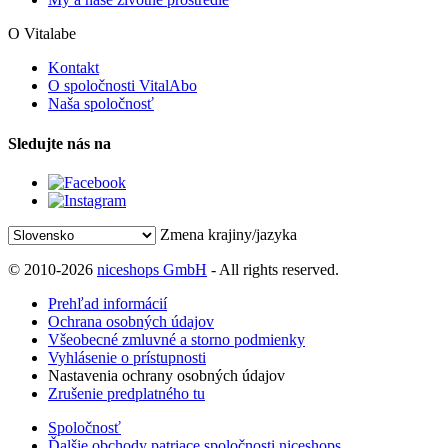
O Vitalabe
Kontakt
O spoločnosti VitalAbo
Naša spoločnosť
Sledujte nás na
Zmena krajiny/jazyka
© 2010-2026
niceshops GmbH
- All rights reserved.
Prehľad informácií
Ochrana osobných údajov
Všeobecné zmluvné a storno podmienky
Vyhlásenie o prístupnosti
Nastavenia ochrany osobných údajov
Zrušenie predplatného tu
Spoločnosť
Ďalšie obchody patriace spoločnosti niceshops