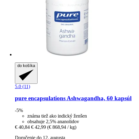
do košíka
5.0 (11)
pure encapsulations
Ashwagandha, 60 kapsúl
-5%
známa tiež ako indický ženšen
obsahuje 2,5% ananolidov
€ 40,84
€ 42,99
(€ 868,94 / kg)
Doručenie do 12. augusta