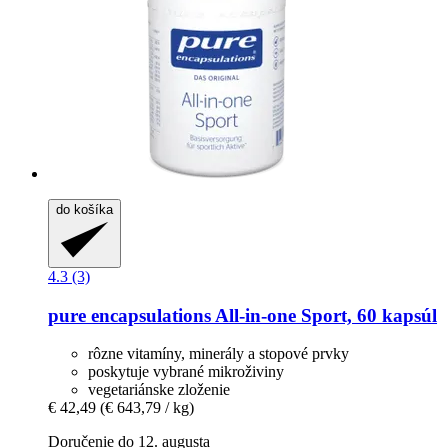
do košíka
4.3 (3)
pure encapsulations
All-​in-​one Sport, 60 kapsúl
rôzne vitamíny, minerály a stopové prvky
poskytuje vybrané mikroživiny
vegetariánske zloženie
€ 42,49
(€ 643,79 / kg)
Doručenie do 12. augusta