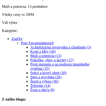
Muži a potencia: 13 produktov
Všetky ceny vr. DPH
Váš výber
Kategórie:
Značky
Pure Encapsulations®
Acidobázická rovnováha a chudnutie (3)
Kosti a kĺby (26)
Muži a potencia (13)
Pokožka, vlasy a nechty (17)
Proti starnutiu a na podporu imunitného
systému (35)
Srdce a krvný obeh (20)
Stres a psychika (26)
Šport a výkon (36)
Trávenie (14)
Žena a dieťa (8)
Z nášho blogu: