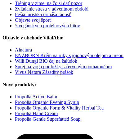
Tréning v zime: na čo si dať pozor
Zvládanie stresu v adventnom období
Pešia turistika prináša radosť
Objavte svoj šport
5 vegánskych proteínových hitov
Objavte v obchode VitalAbo:
Alnatura
ENZBORN Krém na ruky s jojobovým olejom a ureou
Willi Dungl BIO čaj na žalúdok
Sprej na yoga podložky s červeným pomarančom
Vivus Natura Zásaditý prášok
Nové produkty:
Propolia Active Balm
Propolia Organic Evening Syrup
Propolia Organic Form & Vitality Herbal Tea
Propolia Hand Cream
Propolia Gentle Superfatted Soap