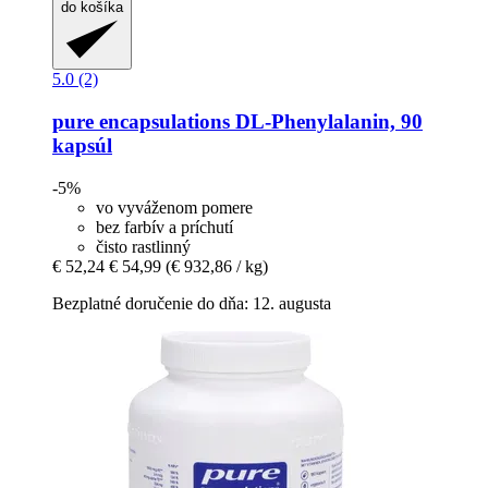
do košíka
5.0 (2)
pure encapsulations
DL-​Phenylalanin, 90
kapsúl
-5%
vo vyváženom pomere
bez farbív a príchutí
čisto rastlinný
€ 52,24
€ 54,99
(€ 932,86 / kg)
Bezplatné doručenie do dňa: 12. augusta