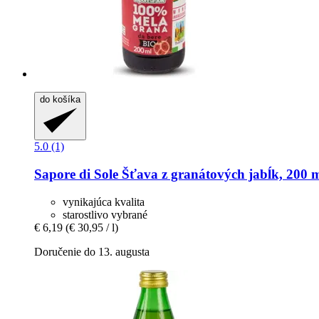
do košíka
5.0 (1)
Sapore di Sole
Šťava z granátových jabĺk, 200 
vynikajúca kvalita
starostlivo vybrané
€ 6,19
(€ 30,95 / l)
Doručenie do 13. augusta