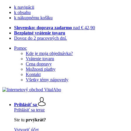
k navigácii
k obsahu
k nákupnému košíku
Slovensko: doprava zadarmo
nad € 42,90
Bezplatné vrátenie tovaru
Dovoz do 2 pracovných dní.
Pomoc
Kde je moja objednávka?
Vrátenie tovaru
Cena dopravy
Možnosti platby
Kontakt
Všetky témy nápovedy
Prihlásiť sa
Prihlásiť sa teraz
Ste tu
prvýkrát?
Vytvoriť účet