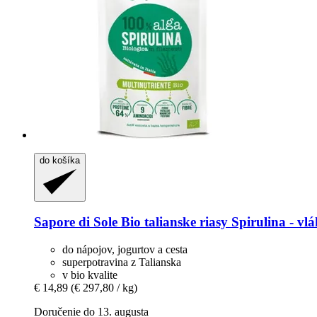
do košíka
Sapore di Sole
Bio talianske riasy Spirulina -​ vl
do nápojov, jogurtov a cesta
superpotravina z Talianska
v bio kvalite
€ 14,89
(€ 297,80 / kg)
Doručenie do 13. augusta