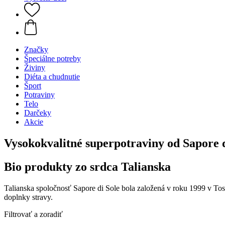
Značky
Špeciálne potreby
Živiny
Diéta a chudnutie
Šport
Potraviny
Telo
Darčeky
Akcie
Vysokokvalitné superpotraviny od Sapore d
Bio produkty zo srdca Talianska
Talianska spoločnosť Sapore di Sole bola založená v roku 1999 v To
doplnky stravy.
Filtrovať a zoradiť