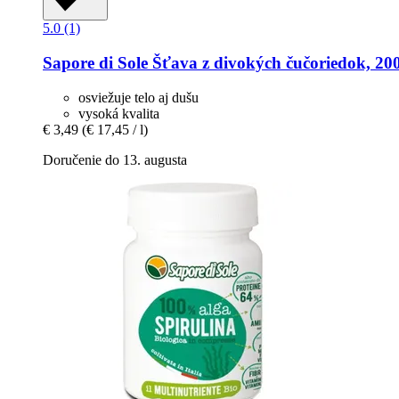
5.0 (1)
Sapore di Sole
Šťava z divokých čučoriedok, 20
osviežuje telo aj dušu
vysoká kvalita
€ 3,49
(€ 17,45 / l)
Doručenie do 13. augusta