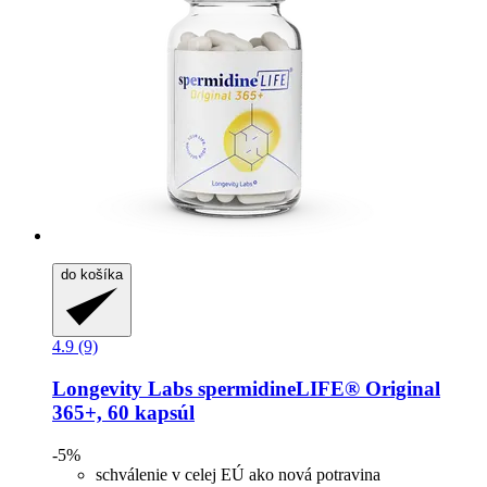
do košíka
4.9 (9)
Longevity Labs
spermidineLIFE® Original
365+, 60 kapsúl
-5%
schválenie v celej EÚ ako nová potravina