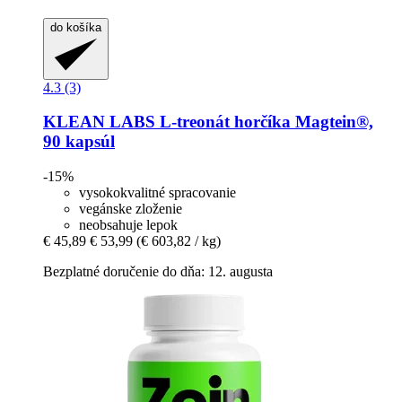
do košíka
4.3 (3)
KLEAN LABS
L-​treonát horčíka Magtein®,
90 kapsúl
-15%
vysokokvalitné spracovanie
vegánske zloženie
neobsahuje lepok
€ 45,89
€ 53,99
(€ 603,82 / kg)
Bezplatné doručenie do dňa: 12. augusta