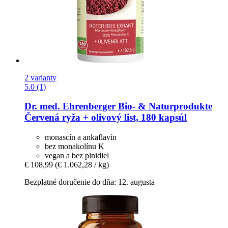
2 varianty
5.0 (1)
Dr. med. Ehrenberger Bio- & Naturprodukte
Červená ryža + olivový list, 180 kapsúl
monascín a ankaflavín
bez monakolínu K
vegan a bez plnidiel
€ 108,99
(€ 1.062,28 / kg)
Bezplatné doručenie do dňa: 12. augusta