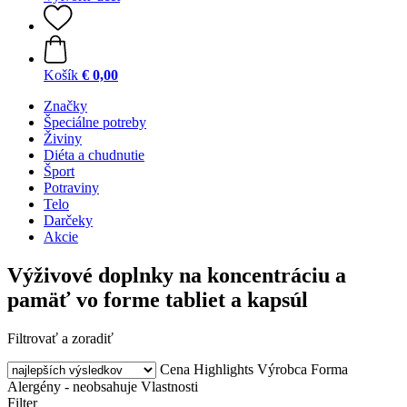
Košík
€ 0,00
Značky
Špeciálne potreby
Živiny
Diéta a chudnutie
Šport
Potraviny
Telo
Darčeky
Akcie
Výživové doplnky na koncentráciu a
pamäť vo forme tabliet a kapsúl
Filtrovať a zoradiť
Cena
Highlights
Výrobca
Forma
Alergény - neobsahuje
Vlastnosti
Filter