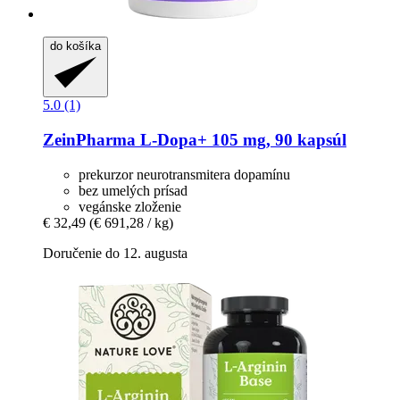
do košíka
5.0 (1)
ZeinPharma
L-​Dopa+ 105 mg, 90 kapsúl
prekurzor neurotransmitera dopamínu
bez umelých prísad
vegánske zloženie
€ 32,49
(€ 691,28 / kg)
Doručenie do 12. augusta