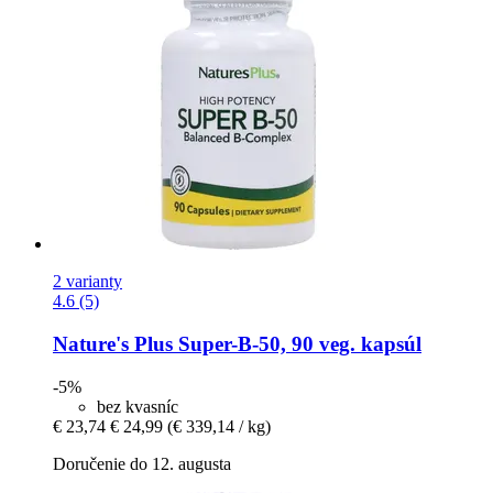
2 varianty
4.6 (5)
Nature's Plus
Super-​B-​50, 90 veg. kapsúl
-5%
bez kvasníc
€ 23,74
€ 24,99
(€ 339,14 / kg)
Doručenie do 12. augusta