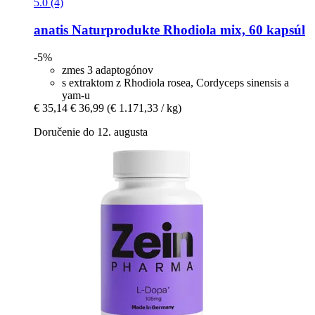
5.0 (4)
anatis Naturprodukte
Rhodiola mix, 60 kapsúl
-5%
zmes 3 adaptogónov
s extraktom z Rhodiola rosea, Cordyceps sinensis a
yam-u
€ 35,14
€ 36,99
(€ 1.171,33 / kg)
Doručenie do 12. augusta