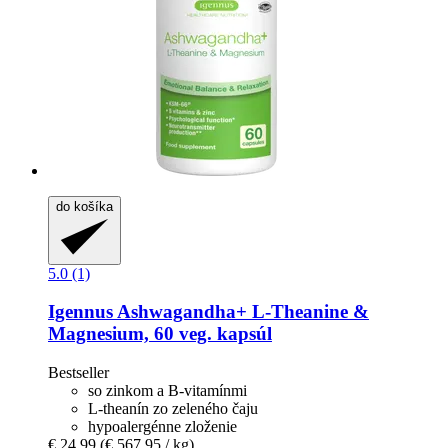
do košíka
5.0 (1)
Igennus
Ashwagandha+ L-​Theanine &
Magnesium, 60 veg. kapsúl
Bestseller
so zinkom a B-vitamínmi
L-theanín zo zeleného čaju
hypoalergénne zloženie
€ 24,99
(€ 567,95 / kg)