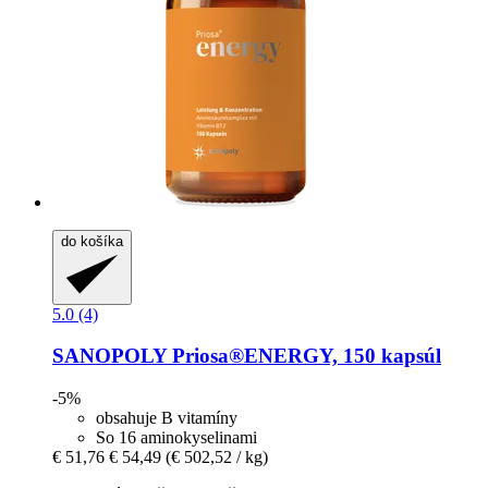
do košíka
5.0 (4)
SANOPOLY
Priosa®ENERGY, 150 kapsúl
-5%
obsahuje B vitamíny
So 16 aminokyselinami
€ 51,76
€ 54,49
(€ 502,52 / kg)