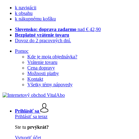
k navigácii
k obsahu
k nákupnému košíku
Slovensko: doprava zadarmo
nad € 42,90
Bezplatné vrátenie tovaru
Dovoz do 2 pracovných dní.
Pomoc
Kde je moja objednávka?
Vrátenie tovaru
Cena dopravy
Možnosti platby
Kontakt
Všetky témy nápovedy
Prihlásiť sa
Prihlásiť sa teraz
Ste tu
prvýkrát?
Vytvoriť účet