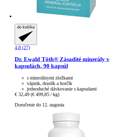
do košíka
4.8 (27)
Dr. Ewald Töth®
Zásadité minerály v
kapsulách, 90 kapsúl
s minerálnymi zložkami
vápnik, draslík a horčík
jednoduché dávkovanie s kapsulami
€ 32,49
(€ 499,85 / kg)
Doručenie do 12. augusta