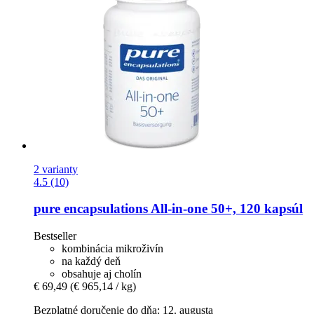
2 varianty
4.5 (10)
pure encapsulations
All-​in-​one 50+, 120 kapsúl
Bestseller
kombinácia mikroživín
na každý deň
obsahuje aj cholín
€ 69,49
(€ 965,14 / kg)
Bezplatné doručenie do dňa: 12. augusta