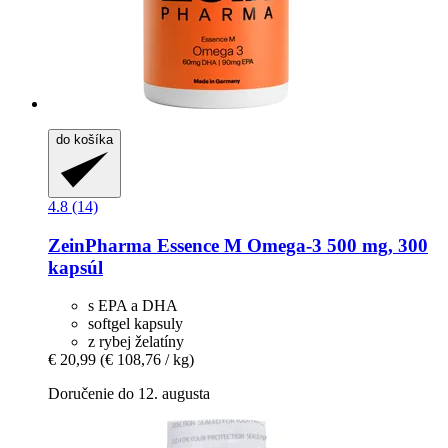
do košíka
4.8 (14)
ZeinPharma
Essence M Omega-​3 500 mg, 300
kapsúl
s EPA a DHA
softgel kapsuly
z rybej želatíny
€ 20,99
(€ 108,76 / kg)
Doručenie do 12. augusta