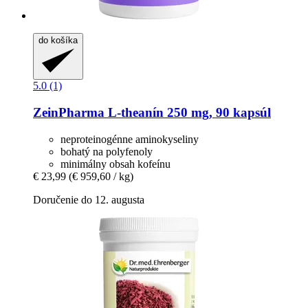
do košíka
5.0 (1)
ZeinPharma
L-​theanín 250 mg, 90 kapsúl
neproteinogénne aminokyseliny
bohatý na polyfenoly
minimálny obsah kofeínu
€ 23,99
(€ 959,60 / kg)
Doručenie do 12. augusta