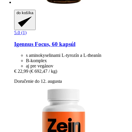
do košíka
5.0 (1)
Igennus
Focus, 60 kapsúl
s aminokyselinami L-tyrozín a L-theanín
B-komplex
aj pre vegánov
€ 22,99
(€ 692,47 / kg)
Doručenie do 12. augusta