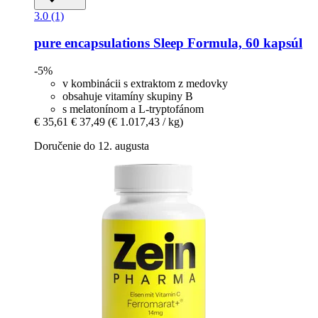
3.0 (1)
pure encapsulations
Sleep Formula, 60 kapsúl
-5%
v kombinácii s extraktom z medovky
obsahuje vitamíny skupiny B
s melatonínom a L-tryptofánom
€ 35,61
€ 37,49
(€ 1.017,43 / kg)
Doručenie do 12. augusta