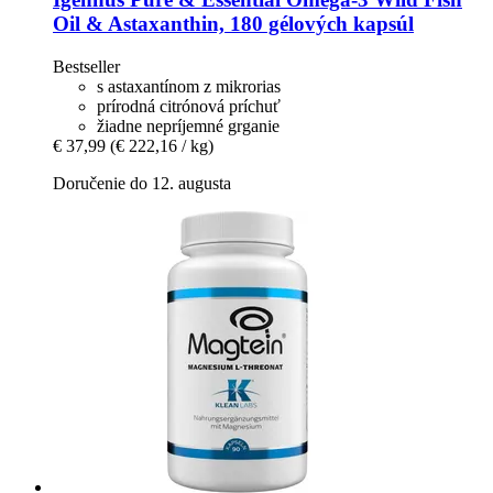
Oil & Astaxanthin, 180 gélových kapsúl
Bestseller
s astaxantínom z mikrorias
prírodná citrónová príchuť
žiadne nepríjemné grganie
€ 37,99
(€ 222,16 / kg)
Doručenie do 12. augusta