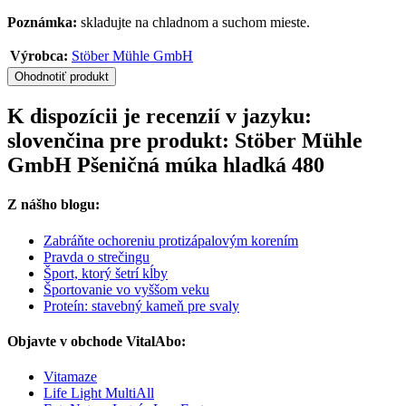
Poznámka:
skladujte na chladnom a suchom mieste.
Výrobca:
Stöber Mühle GmbH
Ohodnotiť produkt
K dispozícii je recenzií v jazyku:
slovenčina pre produkt: Stöber Mühle
GmbH Pšeničná múka hladká 480
Z nášho blogu:
Zabráňte ochoreniu protizápalovým korením
Pravda o strečingu
Šport, ktorý šetrí kĺby
Športovanie vo vyššom veku
Proteín: stavebný kameň pre svaly
Objavte v obchode VitalAbo:
Vitamaze
Life Light MultiAll