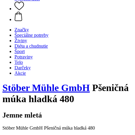
Značky
Špeciálne potreby
Živiny
Diéta a chudnutie
Šport
Potraviny
Telo
Darčeky
Akcie
Stöber Mühle GmbH
Pšeničná
múka hladká 480
Jemne mletá
Stöber Mühle GmbH Pšeničná múka hladká 480