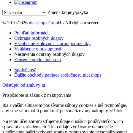
Zmena krajiny/jazyka
© 2010-2026
niceshops GmbH
- All rights reserved.
Prehľad informácií
Ochrana osobných údajov
Všeobecné zmluvné a storno podmienky
Vyhlásenie o prístupnosti
Nastavenia ochrany osobných údajov
Zrušenie predplatného tu
Spoločnosť
Ďalšie obchody patriace spoločnosti niceshops
Odstúpiť od zmluvy tu
Prispôsobte si zážitok z nakupovania
Iba s vaším súhlasom používame súbory cookies a iné technológie,
aby sme vám mohli ponúknuť personalizovaný nákupný zážitok.
Na tento účel zhromažďujeme údaje o našich používateľoch, ich
správaní a zariadeniach. Tieto údaje využívame na neustále
zlepšovanie našej webovej stránky, zobrazovanie personalizovanej