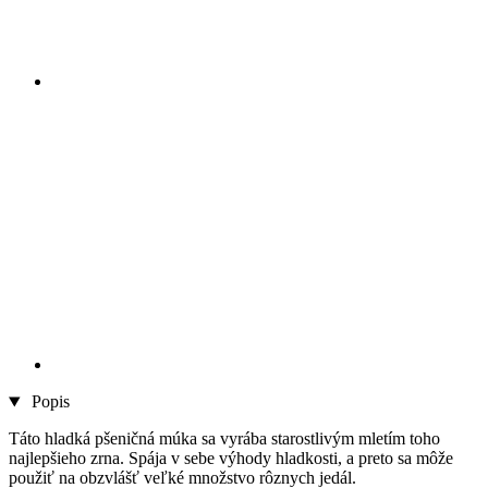
Popis
Táto hladká pšeničná múka sa vyrába starostlivým mletím toho
najlepšieho zrna. Spája v sebe výhody hladkosti, a preto sa môže
použiť na obzvlášť veľké množstvo rôznych jedál.