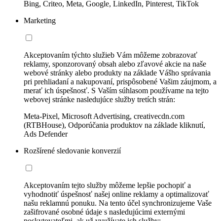
Bing, Criteo, Meta, Google, LinkedIn, Pinterest, TikTok
Marketing
Akceptovaním týchto služieb Vám môžeme zobrazovať
reklamy, sponzorovaný obsah alebo zľavové akcie na naše
webové stránky alebo produkty na základe Vášho správania
pri prehliadaní a nakupovaní, prispôsobené Vašim záujmom, a
merať ich úspešnosť. S Vaším súhlasom používame na tejto
webovej stránke nasledujúce služby tretích strán:
Meta-Pixel, Microsoft Advertising, creativecdn.com
(RTBHouse), Odporúčania produktov na základe kliknutí,
Ads Defender
Rozšírené sledovanie konverzií
Akceptovaním tejto služby môžeme lepšie pochopiť a
vyhodnotiť úspešnosť našej online reklamy a optimalizovať
našu reklamnú ponuku. Na tento účel synchronizujeme Vaše
zašifrované osobné údaje s nasledujúcimi externými
poskytovateľmi, ak už využívate ich služby: