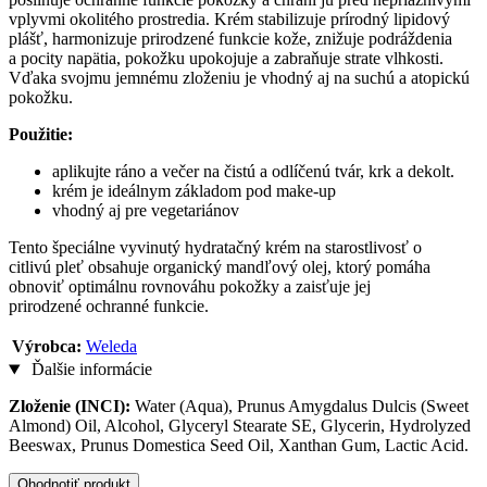
vplyvmi okolitého prostredia. Krém stabilizuje prírodný lipidový
plášť, harmonizuje prirodzené funkcie kože, znižuje podráždenia
a pocity napätia, pokožku upokojuje a zabraňuje strate vlhkosti.
Vďaka svojmu jemnému zloženiu je vhodný aj na suchú a atopickú
pokožku.
Použitie:
aplikujte ráno a večer na čistú a odlíčenú tvár, krk a dekolt.
krém je ideálnym základom pod make-up
vhodný aj pre vegetariánov
Tento špeciálne vyvinutý hydratačný krém na starostlivosť o
citlivú pleť obsahuje organický mandľový olej, ktorý pomáha
obnoviť optimálnu rovnováhu pokožky a zaisťuje jej
prirodzené ochranné funkcie.
Výrobca:
Weleda
Ďalšie informácie
Zloženie (INCI):
Water (Aqua), Prunus Amygdalus Dulcis (Sweet
Almond) Oil, Alcohol, Glyceryl Stearate SE, Glycerin, Hydrolyzed
Beeswax, Prunus Domestica Seed Oil, Xanthan Gum, Lactic Acid.
Ohodnotiť produkt