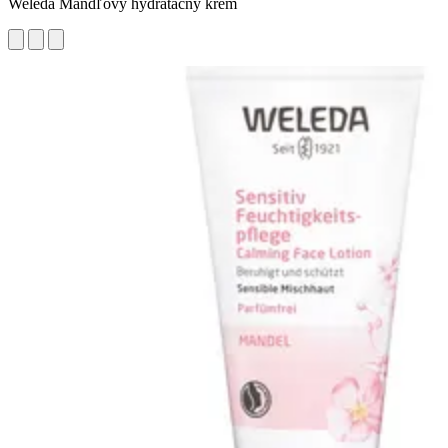
Weleda Mandľový hydratačný krém