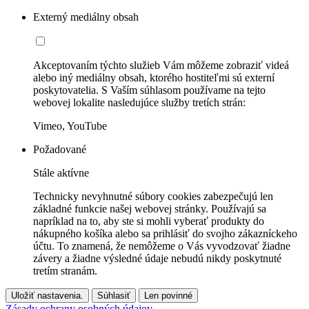
Externý mediálny obsah
Akceptovaním týchto služieb Vám môžeme zobraziť videá
alebo iný mediálny obsah, ktorého hostiteľmi sú externí
poskytovatelia. S Vaším súhlasom používame na tejto
webovej lokalite nasledujúce služby tretích strán:
Vimeo, YouTube
Požadované
Stále aktívne
Technicky nevyhnutné súbory cookies zabezpečujú len
základné funkcie našej webovej stránky. Používajú sa
napríklad na to, aby ste si mohli vyberať produkty do
nákupného košíka alebo sa prihlásiť do svojho zákazníckeho
účtu. To znamená, že nemôžeme o Vás vyvodzovať žiadne
závery a žiadne výsledné údaje nebudú nikdy poskytnuté
tretím stranám.
Uložiť nastavenia.
Súhlasiť
Len povinné
Zásady ochrany osobných údajov