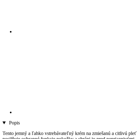
Popis
Tento jemný a ľahko vstrebávateľný krém na zmiešanú a citlivú pleť
posilňuje ochranné funkcie pokožky a chráni ju pred nepriaznivými