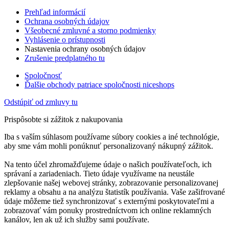
Prehľad informácií
Ochrana osobných údajov
Všeobecné zmluvné a storno podmienky
Vyhlásenie o prístupnosti
Nastavenia ochrany osobných údajov
Zrušenie predplatného tu
Spoločnosť
Ďalšie obchody patriace spoločnosti niceshops
Odstúpiť od zmluvy tu
Prispôsobte si zážitok z nakupovania
Iba s vaším súhlasom používame súbory cookies a iné technológie,
aby sme vám mohli ponúknuť personalizovaný nákupný zážitok.
Na tento účel zhromažďujeme údaje o našich používateľoch, ich
správaní a zariadeniach. Tieto údaje využívame na neustále
zlepšovanie našej webovej stránky, zobrazovanie personalizovanej
reklamy a obsahu a na analýzu štatistík používania. Vaše zašifrované
údaje môžeme tiež synchronizovať s externými poskytovateľmi a
zobrazovať vám ponuky prostredníctvom ich online reklamných
kanálov, len ak už ich služby sami používate.