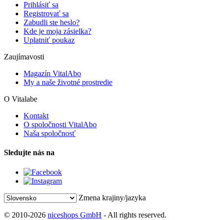
Prihlásiť sa
Registrovať sa
Zabudli ste heslo?
Kde je moja zásielka?
Uplatniť poukaz
Zaujímavosti
Magazín VitalAbo
My a naše životné prostredie
O Vitalabe
Kontakt
O spoločnosti VitalAbo
Naša spoločnosť
Sledujte nás na
Zmena krajiny/jazyka
© 2010-2026
niceshops GmbH
- All rights reserved.