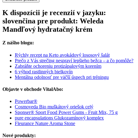
K dispozícii je recenzií v jazyku:
slovenčina pre produkt: Weleda
Mandľový hydratačný krém
Z nášho blogu:
Rýchly recept na Keto avokádový lososový šalát
Prečo z Vás strečing nespraví lepšieho bežca – a čo pomôže?
Zabráňte ochoreniu protizápalovým korením
6 výhod rastlinných bielkovín
Mentálna odolnosť pre väčší úspech pri tréningu
Objavte v obchode VitalAbo:
Powerbar®
Cosmoveda Bio muškátový oriešok celý
Sponser® Sport Food Power Gums - Fruit Mix, 75 g
pure encapsulations Glukozamínový komplex
Fleurance Nature Aroma Stone
Nové produkty: