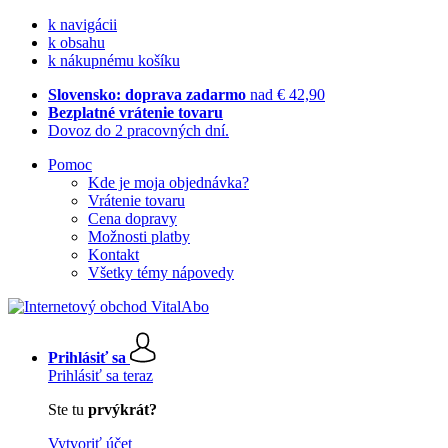
k navigácii
k obsahu
k nákupnému košíku
Slovensko: doprava zadarmo
nad € 42,90
Bezplatné vrátenie tovaru
Dovoz do 2 pracovných dní.
Pomoc
Kde je moja objednávka?
Vrátenie tovaru
Cena dopravy
Možnosti platby
Kontakt
Všetky témy nápovedy
Prihlásiť sa
Prihlásiť sa teraz
Ste tu
prvýkrát?
Vytvoriť účet