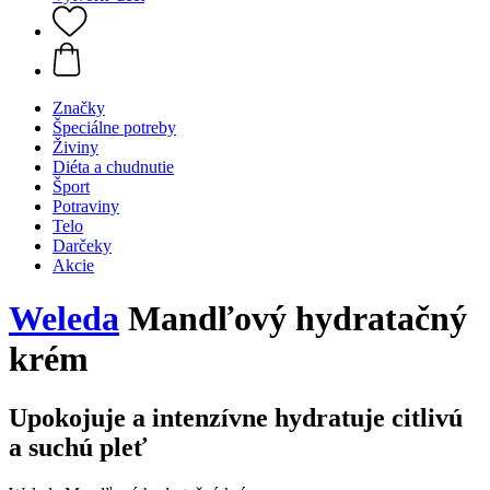
Značky
Špeciálne potreby
Živiny
Diéta a chudnutie
Šport
Potraviny
Telo
Darčeky
Akcie
Weleda
Mandľový hydratačný
krém
Upokojuje a intenzívne hydratuje citlivú
a suchú pleť