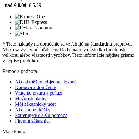
nad € 0,00
€ 5,29
* Tieto náklady na doručenie sa vzťahujú na štandardnú prepravu.
Môžu sa vyskytnúť ďalšie náklady, napr. v dôsledku hmotnosti,
veľkosti alebo vlastností výrobkov. Tieto informácie nájdete priamo
v popise produktu.
Pomoc a podpora
Ako si môžem objednať tovar?
Doprava a doručenie
Vrátenie tovaru a peňazí
Možnosti platby
Môj zákaznícky účet
Akcie a poukážky
Potrebujete ďalšiu pomoc?
Firemní zákazníci
Moje konto