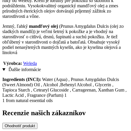
ruky od Weledy. Krém je ideálny pre pokožku so sklonom k
podráždeniu. Vysokokvalitný organický mandľový olej a zmes
prírodných éterických olejov dotvárajú príjemný zážitok zo
starostlivosti a vône.
Jemný, ľahký
mandľový olej
(Prunus Amygdalus Dulcis (olej zo
sladkých mandlí)) je veľmi šetrný k pokožke a je vhodný na
starostlivosť o citlivú, drsnú, šupinatú a suchú pokožku. Je tiež
obľúbený v starostlivosti o dojčatá a batoľatá. Obsahuje vysoký
podiel nenasýtených mastných kyselín, ako je kyselina olejová a
linolová
Výrobca:
Weleda
Ďalšie informácie
Ingredients (INCI):
Water (Aqua) , Prunus Amygdalus Dulcis
(Sweet Almond) Oil , Alcohol ,Behenyl Alcohol , Glycerin ,
Tapioca Starch , Cetearyl Glucoside , Carrageenan, Xanthan Gum ,
Lactic Acid , Fragrance (Parfum) 1
1 from natural essential oils
Recenzie našich zákazníkov
Ohodnotiť produkt