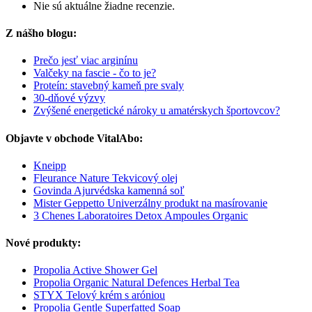
Nie sú aktuálne žiadne recenzie.
Z nášho blogu:
Prečo jesť viac arginínu
Valčeky na fascie - čo to je?
Proteín: stavebný kameň pre svaly
30-dňové výzvy
Zvýšené energetické nároky u amatérskych športovcov?
Objavte v obchode VitalAbo:
Kneipp
Fleurance Nature Tekvicový olej
Govinda Ajurvédska kamenná soľ
Mister Geppetto Univerzálny produkt na masírovanie
3 Chenes Laboratoires Detox Ampoules Organic
Nové produkty:
Propolia Active Shower Gel
Propolia Organic Natural Defences Herbal Tea
STYX Telový krém s aróniou
Propolia Gentle Superfatted Soap