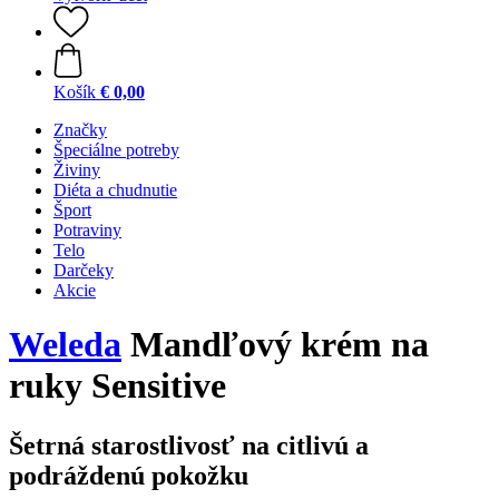
Košík
€ 0,00
Značky
Špeciálne potreby
Živiny
Diéta a chudnutie
Šport
Potraviny
Telo
Darčeky
Akcie
Weleda
Mandľový krém na
ruky Sensitive
Šetrná starostlivosť na citlivú a
podráždenú pokožku