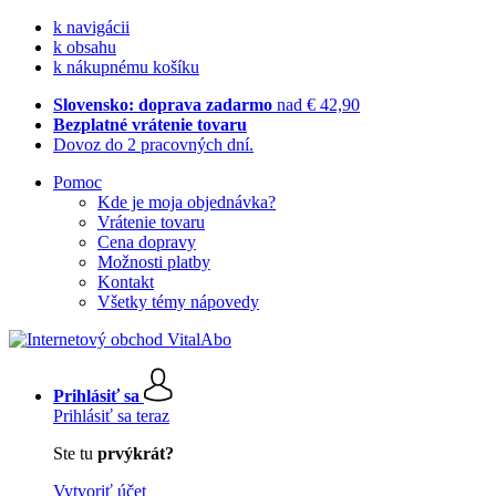
k navigácii
k obsahu
k nákupnému košíku
Slovensko: doprava zadarmo
nad € 42,90
Bezplatné vrátenie tovaru
Dovoz do 2 pracovných dní.
Pomoc
Kde je moja objednávka?
Vrátenie tovaru
Cena dopravy
Možnosti platby
Kontakt
Všetky témy nápovedy
Prihlásiť sa
Prihlásiť sa teraz
Ste tu
prvýkrát?
Vytvoriť účet