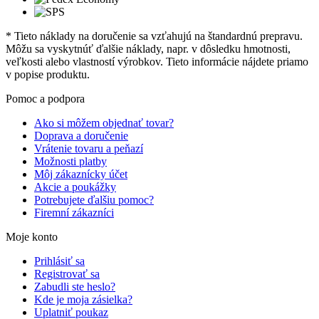
* Tieto náklady na doručenie sa vzťahujú na štandardnú prepravu.
Môžu sa vyskytnúť ďalšie náklady, napr. v dôsledku hmotnosti,
veľkosti alebo vlastností výrobkov. Tieto informácie nájdete priamo
v popise produktu.
Pomoc a podpora
Ako si môžem objednať tovar?
Doprava a doručenie
Vrátenie tovaru a peňazí
Možnosti platby
Môj zákaznícky účet
Akcie a poukážky
Potrebujete ďalšiu pomoc?
Firemní zákazníci
Moje konto
Prihlásiť sa
Registrovať sa
Zabudli ste heslo?
Kde je moja zásielka?
Uplatniť poukaz