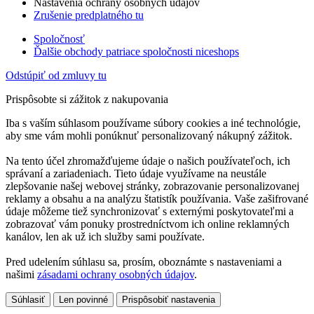
Nastavenia ochrany osobných údajov
Zrušenie predplatného tu
Spoločnosť
Ďalšie obchody patriace spoločnosti niceshops
Odstúpiť od zmluvy tu
Prispôsobte si zážitok z nakupovania
Iba s vaším súhlasom používame súbory cookies a iné technológie,
aby sme vám mohli ponúknuť personalizovaný nákupný zážitok.
Na tento účel zhromažďujeme údaje o našich používateľoch, ich
správaní a zariadeniach. Tieto údaje využívame na neustále
zlepšovanie našej webovej stránky, zobrazovanie personalizovanej
reklamy a obsahu a na analýzu štatistík používania. Vaše zašifrované
údaje môžeme tiež synchronizovať s externými poskytovateľmi a
zobrazovať vám ponuky prostredníctvom ich online reklamných
kanálov, len ak už ich služby sami používate.
Pred udelením súhlasu sa, prosím, oboznámte s nastaveniami a
našimi
zásadami ochrany osobných údajov
.
Súhlasiť
Len povinné
Prispôsobiť nastavenia