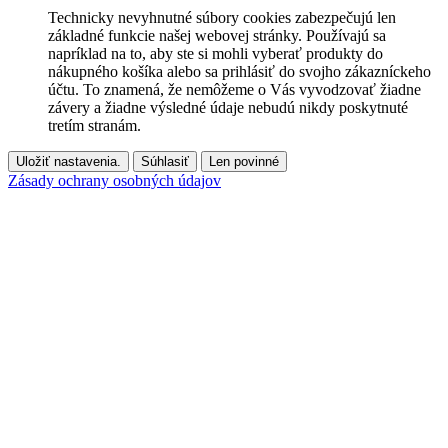
Technicky nevyhnutné súbory cookies zabezpečujú len
základné funkcie našej webovej stránky. Používajú sa
napríklad na to, aby ste si mohli vyberať produkty do
nákupného košíka alebo sa prihlásiť do svojho zákazníckeho
účtu. To znamená, že nemôžeme o Vás vyvodzovať žiadne
závery a žiadne výsledné údaje nebudú nikdy poskytnuté
tretím stranám.
Uložiť nastavenia.
Súhlasiť
Len povinné
Zásady ochrany osobných údajov