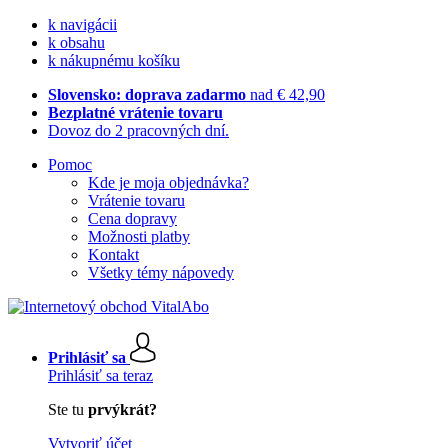
k navigácii
k obsahu
k nákupnému košíku
Slovensko: doprava zadarmo
nad € 42,90
Bezplatné vrátenie tovaru
Dovoz do 2 pracovných dní.
Pomoc
Kde je moja objednávka?
Vrátenie tovaru
Cena dopravy
Možnosti platby
Kontakt
Všetky témy nápovedy
Prihlásiť sa
Prihlásiť sa teraz
Ste tu
prvýkrát?
Vytvoriť účet