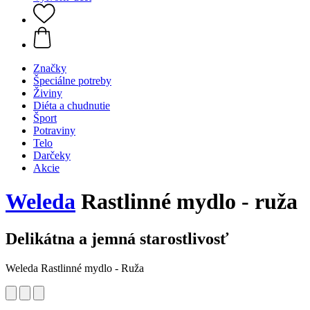
Značky
Špeciálne potreby
Živiny
Diéta a chudnutie
Šport
Potraviny
Telo
Darčeky
Akcie
Weleda
Rastlinné mydlo - ruža
Delikátna a jemná starostlivosť
Weleda Rastlinné mydlo - Ruža