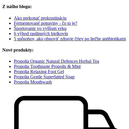
Z nášho blogu:
Ako prekonať prokrastináciu
Fermentované potraviny - čo to je?
Športovanie vo vyššom veku
6 výhod rastlinných bielkovín
5 spôsobov, ako obnoviť zdravie čriev po liečbe antibiotikami
Nové produkty:
Propolia Organic Natural Defences Herbal Tea
Propolia Toothpaste Propolis & Mint
Propolia Relaxing Foot Gel
Propolia Gentle Superfatted Soap
Propolia Mouthwash