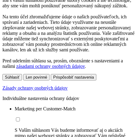
Iba s vaším súhlasom používame súbory cookies a iné technológie,
aby sme vám mohli ponúknuť personalizovaný nákupný zážitok.
Na tento účel zhromažďujeme údaje o našich používateľoch, ich
správaní a zariadeniach. Tieto údaje využívame na neustále
zlepšovanie našej webovej stránky, zobrazovanie personalizovanej
reklamy a obsahu a na analýzu štatistík používania. Vaše zašifrované
údaje môžeme tiež synchronizovať s externými poskytovateľmi a
zobrazovať vám ponuky prostredníctvom ich online reklamných
kanálov, len ak už ich služby sami používate.
Pred udelením súhlasu sa, prosím, oboznámte s nastaveniami a
našimi
zásadami ochrany osobných údajov
.
Súhlasiť
Len povinné
Prispôsobiť nastavenia
Zásady ochrany osobných údajov
Individuálne nastavenia ochrany údajov
Marketing per Customer-Match
S Vaším súhlasom Vás budeme informovať aj o akciách
mimo našej webovej stránky a zobrazovať Vám príslušné