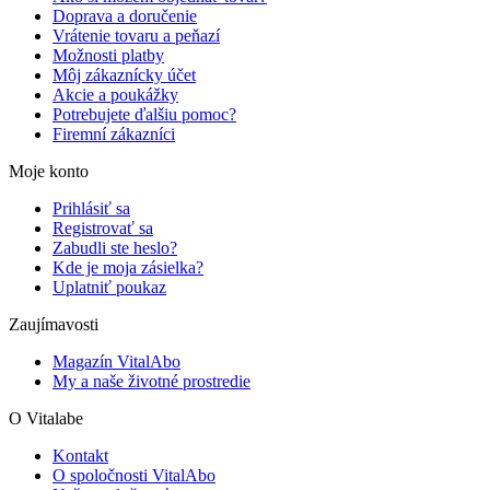
Doprava a doručenie
Vrátenie tovaru a peňazí
Možnosti platby
Môj zákaznícky účet
Akcie a poukážky
Potrebujete ďalšiu pomoc?
Firemní zákazníci
Moje konto
Prihlásiť sa
Registrovať sa
Zabudli ste heslo?
Kde je moja zásielka?
Uplatniť poukaz
Zaujímavosti
Magazín VitalAbo
My a naše životné prostredie
O Vitalabe
Kontakt
O spoločnosti VitalAbo