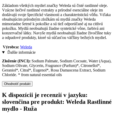
Základom všetkých mydiel značky Weleda sú čisté rastlinné oleje.
Vzácne liečivé rastlinné extrakty a prírodné esenciálne oleje im
dodávajú svoje špecifické vlastnosti a charakteristickú vôňu. Vďaka
obsahujúcim prírodným zložkám sú mydlá značky Weleda
mimoriadne šetrné k pokožke a sú tiež odporúčané aj na citlivú
pokožku. Mydlá neobsahujú žiadne syntetické vône, farbivá ani
konzervačné látky. Navyše mydlá neobsahujú žiadne živočíšne tuky
a odpadové produkty, ktoré sú súčasťou väčšiny bežných mydiel.
Výrobca:
Weleda
Ďalšie informácie
Zloženie (INCI):
Sodium Palmate, Sodium Cocoate, Water (Aqua),
Sodium Olivate, Glycerin, Fragrance (Parfum)*, Citronellol*,
Geraniol*, Citral*, Eugenol*, Rosa Damascena Extract, Sodium
Chloride. * from natural essential oils
Ohodnotiť produkt
K dispozícii je recenzií v jazyku:
slovenčina pre produkt: Weleda Rastlinné
mydlo - Ruža