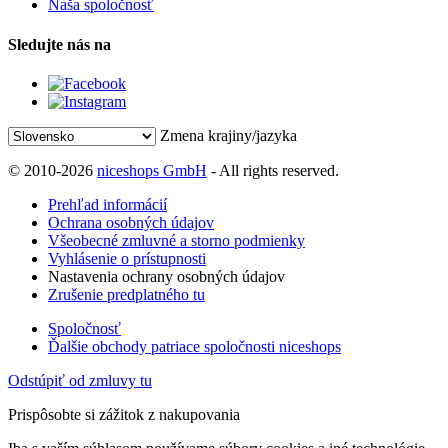
Naša spoločnosť
Sledujte nás na
Zmena krajiny/jazyka
© 2010-2026
niceshops GmbH
- All rights reserved.
Prehľad informácií
Ochrana osobných údajov
Všeobecné zmluvné a storno podmienky
Vyhlásenie o prístupnosti
Nastavenia ochrany osobných údajov
Zrušenie predplatného tu
Spoločnosť
Ďalšie obchody patriace spoločnosti niceshops
Odstúpiť od zmluvy tu
Prispôsobte si zážitok z nakupovania