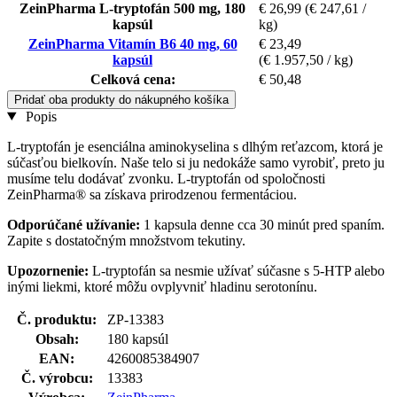
ZeinPharma L-tryptofán 500 mg, 180
€ 26,99
(€ 247,61 /
kapsúl
kg)
ZeinPharma Vitamín B6 40 mg, 60
€ 23,49
kapsúl
(€ 1.957,50 / kg)
Celková cena:
€ 50,48
Pridať oba produkty do nákupného košíka
Popis
L-tryptofán je esenciálna aminokyselina s dlhým reťazcom, ktorá je
súčasťou bielkovín. Naše telo si ju nedokáže samo vyrobiť, preto ju
musíme telu dodávať zvonku. L-tryptofán od spoločnosti
ZeinPharma® sa získava prirodzenou fermentáciou.
Odporúčané užívanie:
1 kapsula denne cca 30 minút pred spaním.
Zapite s dostatočným množstvom tekutiny.
Upozornenie:
L-tryptofán sa nesmie užívať súčasne s 5-HTP alebo
inými liekmi, ktoré môžu ovplyvniť hladinu serotonínu.
Č. produktu:
ZP-13383
Obsah:
180 kapsúl
EAN:
4260085384907
Č. výrobcu:
13383