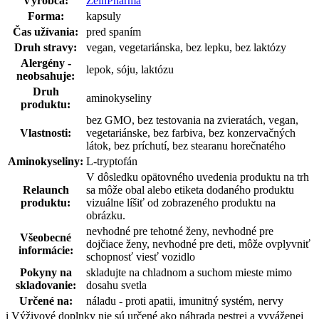
Výrobca:
ZeinPharma
Forma:
kapsuly
Čas užívania:
pred spaním
Druh stravy:
vegan, vegetariánska, bez lepku, bez laktózy
Alergény -
lepok, sóju, laktózu
neobsahuje:
Druh
aminokyseliny
produktu:
bez GMO, bez testovania na zvieratách, vegan,
Vlastnosti:
vegetariánske, bez farbiva, bez konzervačných
látok, bez príchutí, bez stearanu horečnatého
Aminokyseliny:
L-tryptofán
V dôsledku opätovného uvedenia produktu na trh
Relaunch
sa môže obal alebo etiketa dodaného produktu
produktu:
vizuálne líšiť od zobrazeného produktu na
obrázku.
nevhodné pre tehotné ženy, nevhodné pre
Všeobecné
dojčiace ženy, nevhodné pre deti, môže ovplyvniť
informácie:
schopnosť viesť vozidlo
Pokyny na
skladujte na chladnom a suchom mieste mimo
skladovanie:
dosahu svetla
Určené na:
náladu - proti apatii, imunitný systém, nervy
i
Výživové doplnky nie sú určené ako náhrada pestrej a vyváženej