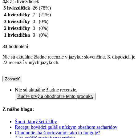
4,8
z 5 hviezdičiek
5 hviezdičiek
26
(78%)
4 hviezdičky
7
(21%)
3 hviezdičky
0
(0%)
2 hviezdičky
0
(0%)
1 hviezdička
0
(0%)
33
hodnotení
Nie sú aktuálne žiadne recenzie v jazyku: slovenčina. K dispozícii je
22 recenzií v iných jazykoch.
Zobraziť
Nie sú aktuálne žiadne recenzie.
Buďte prvý a ohodnoťte tento produkt.
Z nášho blogu:
Šport, ktorý šetrí kĺby
Recept: hovädzí guláš s nízkym obsahom sacharidov
Chudnutie iba športovaním: ako to funguje?