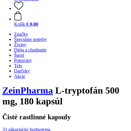
Košík
€ 0,00
Značky
Špeciálne potreby
Živiny
Diéta a chudnutie
Šport
Potraviny
Telo
Darčeky
Akcie
ZeinPharma
L-tryptofán 500
mg, 180 kapsúl
Čisté rastlinné kapsuly
33 zákaznícke hodnotenia