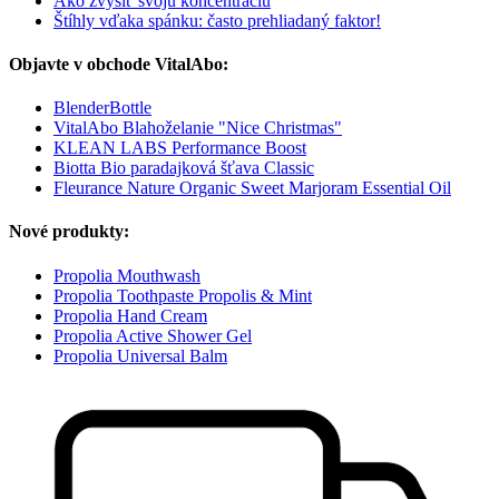
Ako zvýšiť svoju koncentráciu
Štíhly vďaka spánku: často prehliadaný faktor!
Objavte v obchode VitalAbo:
BlenderBottle
VitalAbo Blahoželanie "Nice Christmas"
KLEAN LABS Performance Boost
Biotta Bio paradajková šťava Classic
Fleurance Nature Organic Sweet Marjoram Essential Oil
Nové produkty:
Propolia Mouthwash
Propolia Toothpaste Propolis & Mint
Propolia Hand Cream
Propolia Active Shower Gel
Propolia Universal Balm