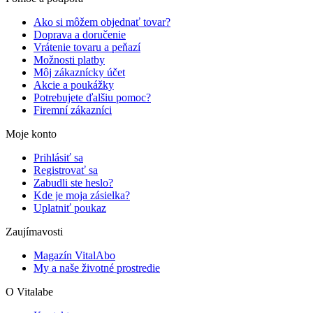
Ako si môžem objednať tovar?
Doprava a doručenie
Vrátenie tovaru a peňazí
Možnosti platby
Môj zákaznícky účet
Akcie a poukážky
Potrebujete ďalšiu pomoc?
Firemní zákazníci
Moje konto
Prihlásiť sa
Registrovať sa
Zabudli ste heslo?
Kde je moja zásielka?
Uplatniť poukaz
Zaujímavosti
Magazín VitalAbo
My a naše životné prostredie
O Vitalabe