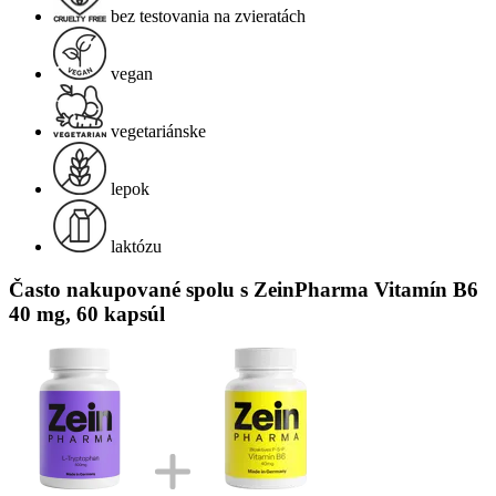
bez testovania na zvieratách
vegan
vegetariánske
lepok
laktózu
Často nakupované spolu s ZeinPharma Vitamín B6
40 mg, 60 kapsúl