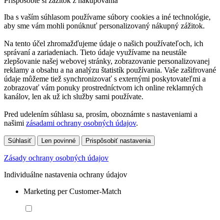
Prispôsobte si zážitok z nakupovania
Iba s vaším súhlasom používame súbory cookies a iné technológie,
aby sme vám mohli ponúknuť personalizovaný nákupný zážitok.
Na tento účel zhromažďujeme údaje o našich používateľoch, ich
správaní a zariadeniach. Tieto údaje využívame na neustále
zlepšovanie našej webovej stránky, zobrazovanie personalizovanej
reklamy a obsahu a na analýzu štatistík používania. Vaše zašifrované
údaje môžeme tiež synchronizovať s externými poskytovateľmi a
zobrazovať vám ponuky prostredníctvom ich online reklamných
kanálov, len ak už ich služby sami používate.
Pred udelením súhlasu sa, prosím, oboznámte s nastaveniami a
našimi
zásadami ochrany osobných údajov
.
Súhlasiť
Len povinné
Prispôsobiť nastavenia
Zásady ochrany osobných údajov
Individuálne nastavenia ochrany údajov
Marketing per Customer-Match