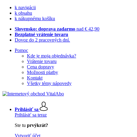
k navigácii
k obsahu
k nákupnému košíku
Slovensko: doprava zadarmo
nad € 42,90
Bezplatné vrátenie tovaru
Dovoz do 2 pracovných dní.
Pomoc
Kde je moja objednávka?
Vrátenie tovaru
Cena dopravy
Možnosti platby
Kontakt
Všetky témy nápovedy
Prihlásiť sa
Prihlásiť sa teraz
Ste tu
prvýkrát?
Vytvoriť účet