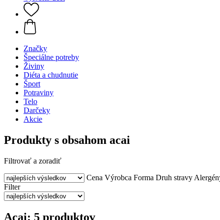
Značky
Špeciálne potreby
Živiny
Diéta a chudnutie
Šport
Potraviny
Telo
Darčeky
Akcie
Produkty s obsahom acai
Filtrovať a zoradiť
Cena
Výrobca
Forma
Druh stravy
Alergén
Filter
Acai: 5 produktov