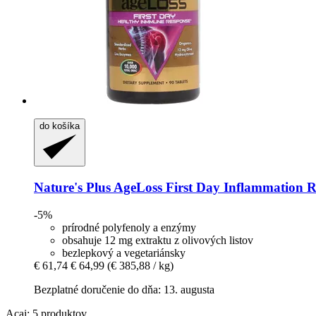
do košíka
Nature's Plus
AgeLoss First Day Inflammation Re
-5%
prírodné polyfenoly a enzýmy
obsahuje 12 mg extraktu z olivových listov
bezlepkový a vegetariánsky
€ 61,74
€ 64,99
(€ 385,88 / kg)
Bezplatné doručenie do dňa: 13. augusta
Acai: 5 produktov