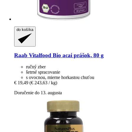
do košíka
Raab Vitalfood
Bio acai prášok, 80 g
ručný zber
šetrné spracovanie
s ovocnou, mierne horkastou chuťou
€ 19,49
(€ 243,63 / kg)
Doručenie do 13. augusta