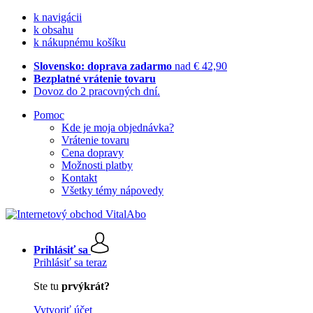
k navigácii
k obsahu
k nákupnému košíku
Slovensko: doprava zadarmo
nad € 42,90
Bezplatné vrátenie tovaru
Dovoz do 2 pracovných dní.
Pomoc
Kde je moja objednávka?
Vrátenie tovaru
Cena dopravy
Možnosti platby
Kontakt
Všetky témy nápovedy
Prihlásiť sa
Prihlásiť sa teraz
Ste tu
prvýkrát?
Vytvoriť účet