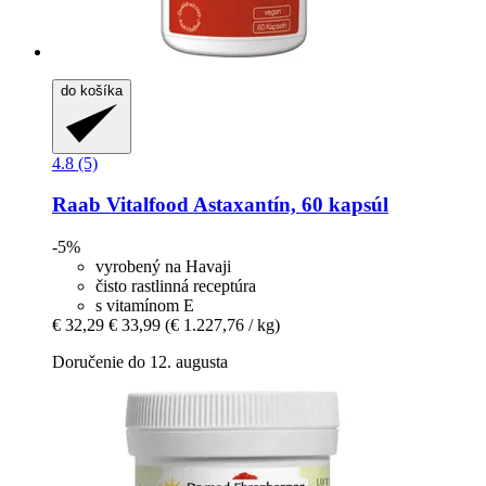
do košíka
4.8 (5)
Raab Vitalfood
Astaxantín, 60 kapsúl
-5%
vyrobený na Havaji
čisto rastlinná receptúra
s vitamínom E
€ 32,29
€ 33,99
(€ 1.227,76 / kg)
Doručenie do 12. augusta