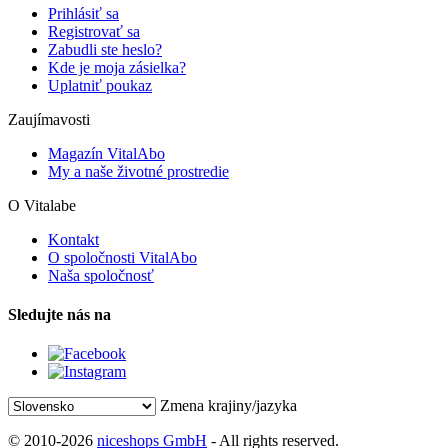
Prihlásiť sa
Registrovať sa
Zabudli ste heslo?
Kde je moja zásielka?
Uplatniť poukaz
Zaujímavosti
Magazín VitalAbo
My a naše životné prostredie
O Vitalabe
Kontakt
O spoločnosti VitalAbo
Naša spoločnosť
Sledujte nás na
Zmena krajiny/jazyka
© 2010-2026
niceshops GmbH
- All rights reserved.