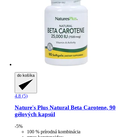
do košíka
4.8 (5)
Nature's Plus
Natural Beta Carotene, 90
gélových kapsúl
-5%
100 % prírodná kombinácia