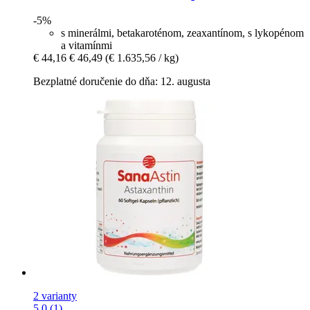
-5%
s minerálmi, betakaroténom, zeaxantínom, s lykopénom
a vitamínmi
€ 44,16
€ 46,49
(€ 1.635,56 / kg)
Bezplatné doručenie do dňa: 12. augusta
2 varianty
5.0 (1)