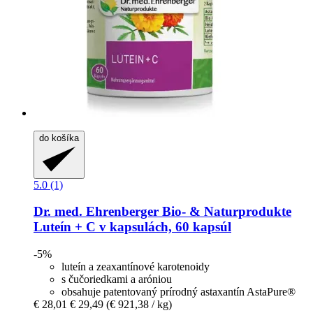
do košíka
5.0 (1)
Dr. med. Ehrenberger Bio- & Naturprodukte
Luteín + C v kapsulách, 60 kapsúl
-5%
luteín a zeaxantínové karotenoidy
s čučoriedkami a aróniou
obsahuje patentovaný prírodný astaxantín AstaPure®
€ 28,01
€ 29,49
(€ 921,38 / kg)