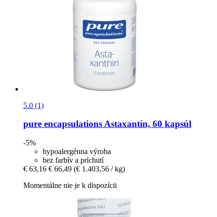
5.0 (1)
pure encapsulations
Astaxantín, 60 kapsúl
-5%
hypoalergénna výroba
bez farbív a príchutí
€ 63,16
€ 66,49
(€ 1.403,56 / kg)
Momentálne nie je k dispozícii