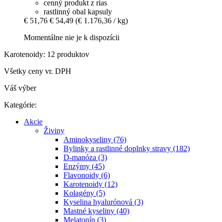
cenný produkt z rias
rastlinný obal kapsuly
€ 51,76
€ 54,49
(€ 1.176,36 / kg)
Momentálne nie je k dispozícii
Karotenoidy: 12 produktov
Všetky ceny vr. DPH
Váš výber
Kategórie:
Akcie
Živiny
Aminokyseliny (76)
Bylinky a rastlinné doplnky stravy (182)
D-manóza (3)
Enzýmy (45)
Flavonoidy (6)
Karotenoidy (12)
Kolagény (5)
Kyselina hyalurónová (3)
Mastné kyseliny (40)
Melatonín (3)