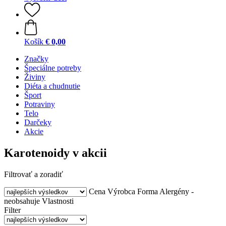
Košík
€ 0,00
Značky
Špeciálne potreby
Živiny
Diéta a chudnutie
Šport
Potraviny
Telo
Darčeky
Akcie
Karotenoidy v akcii
Filtrovať a zoradiť
Cena
Výrobca
Forma
Alergény -
neobsahuje
Vlastnosti
Filter