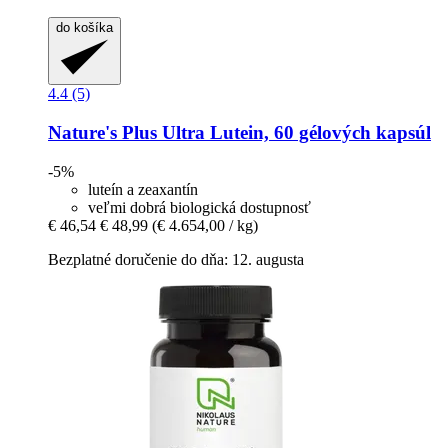
do košíka
4.4 (5)
Nature's Plus
Ultra Lutein, 60 gélových kapsúl
-5%
luteín a zeaxantín
veľmi dobrá biologická dostupnosť
€ 46,54
€ 48,99
(€ 4.654,00 / kg)
Bezplatné doručenie do dňa: 12. augusta