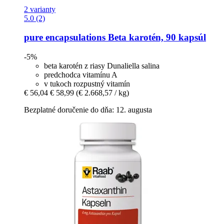
2 varianty
5.0 (2)
pure encapsulations
Beta karotén, 90 kapsúl
-5%
beta karotén z riasy Dunaliella salina
predchodca vitamínu A
v tukoch rozpustný vitamín
€ 56,04
€ 58,99
(€ 2.668,57 / kg)
Bezplatné doručenie do dňa: 12. augusta