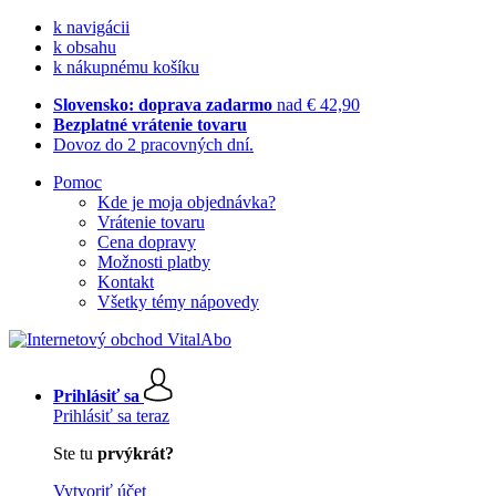
k navigácii
k obsahu
k nákupnému košíku
Slovensko: doprava zadarmo
nad € 42,90
Bezplatné vrátenie tovaru
Dovoz do 2 pracovných dní.
Pomoc
Kde je moja objednávka?
Vrátenie tovaru
Cena dopravy
Možnosti platby
Kontakt
Všetky témy nápovedy
Prihlásiť sa
Prihlásiť sa teraz
Ste tu
prvýkrát?
Vytvoriť účet