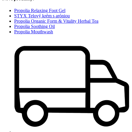
Propolia Relaxing Foot Gel
STYX Telový krém s aróniou
Propolia Organic Form & Vitality Herbal Tea
Propolia Soothing Oil
Propolia Mouthwash