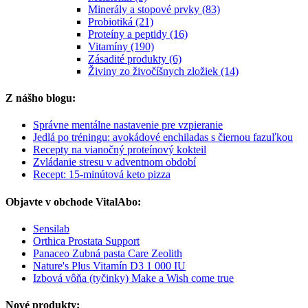
Minerály a stopové prvky (83)
Probiotiká (21)
Proteíny a peptidy (16)
Vitamíny (190)
Zásadité produkty (6)
Živiny zo živočíšnych zložiek (14)
Z nášho blogu:
Správne mentálne nastavenie pre vzpieranie
Jedlá po tréningu: avokádové enchiladas s čiernou fazuľkou
Recepty na vianočný proteínový kokteil
Zvládanie stresu v adventnom období
Recept: 15-minútová keto pizza
Objavte v obchode VitalAbo:
Sensilab
Orthica Prostata Support
Panaceo Zubná pasta Care Zeolith
Nature's Plus Vitamín D3 1 000 IU
Izbová vôňa (tyčinky) Make a Wish come true
Nové produkty: