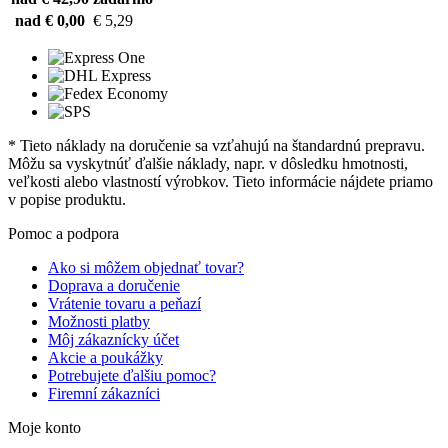
nad € 0,00
€ 5,29
* Tieto náklady na doručenie sa vzťahujú na štandardnú prepravu.
Môžu sa vyskytnúť ďalšie náklady, napr. v dôsledku hmotnosti,
veľkosti alebo vlastností výrobkov. Tieto informácie nájdete priamo
v popise produktu.
Pomoc a podpora
Ako si môžem objednať tovar?
Doprava a doručenie
Vrátenie tovaru a peňazí
Možnosti platby
Môj zákaznícky účet
Akcie a poukážky
Potrebujete ďalšiu pomoc?
Firemní zákazníci
Moje konto