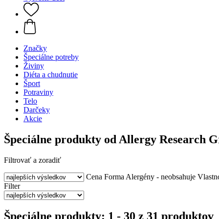
Značky
Špeciálne potreby
Živiny
Diéta a chudnutie
Šport
Potraviny
Telo
Darčeky
Akcie
Špeciálne produkty od Allergy Research 
Filtrovať a zoradiť
Cena
Forma
Alergény - neobsahuje
Vlastn
Filter
Špeciálne produkty: 1 - 30 z 31 produktov