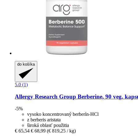
do košíka
5.0 (1)
Allergy Research Group
Berberine, 90 veg. kaps
-5%
vysoko koncentrovaný berberín-HCl
z berberis aristata
široká oblasť použitia
€ 65,54
€ 68,99
(€ 819,25 / kg)