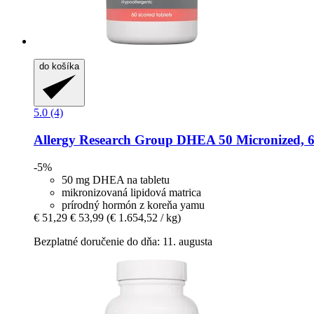
do košíka
5.0 (4)
Allergy Research Group
DHEA 50 Micronized, 60
-5%
50 mg DHEA na tabletu
mikronizovaná lipidová matrica
prírodný hormón z koreňa yamu
€ 51,29
€ 53,99
(€ 1.654,52 / kg)
Bezplatné doručenie do dňa: 11. augusta