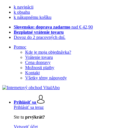
k navigácii
k obsahu
k nákupnému košíku
Slovensko: doprava zadarmo
nad € 42,90
Bezplatné vrátenie tovaru
Dovoz do 2 pracovných dní.
Pomoc
Kde je moja objednávka?
Vrátenie tovaru
Cena dopravy
Možnosti platby
Kontakt
Všetky témy nápovedy
Prihlásiť sa
Prihlásiť sa teraz
Ste tu
prvýkrát?
Vytvoriť účet