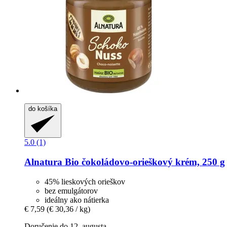
do košíka
5.0 (1)
Alnatura
Bio čokoládovo-​orieškový krém, 250 g
45% lieskových orieškov
bez emulgátorov
ideálny ako nátierka
€ 7,59
(€ 30,36 / kg)
Doručenie do 12. augusta