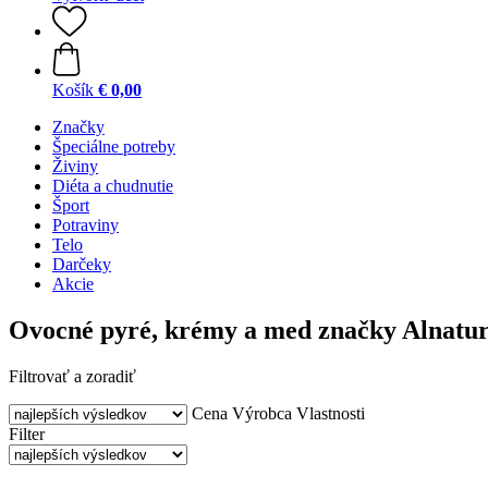
Košík
€ 0,00
Značky
Špeciálne potreby
Živiny
Diéta a chudnutie
Šport
Potraviny
Telo
Darčeky
Akcie
Ovocné pyré, krémy a med značky Alnatu
Filtrovať a zoradiť
Cena
Výrobca
Vlastnosti
Filter