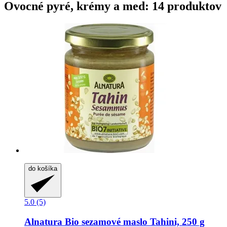
Ovocné pyré, krémy a med: 14 produktov
do košíka
5.0 (5)
Alnatura
Bio sezamové maslo Tahini, 250 g