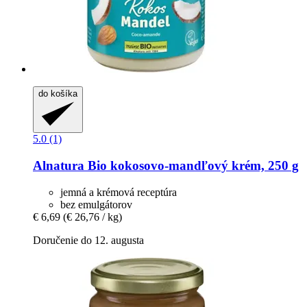
do košíka
5.0 (1)
Alnatura
Bio kokosovo-​mandľový krém, 250 g
jemná a krémová receptúra
bez emulgátorov
€ 6,69
(€ 26,76 / kg)
Doručenie do 12. augusta