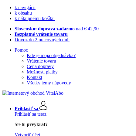
k navigácii
k obsahu
k nákupnému košíku
Slovensko: doprava zadarmo
nad € 42,90
Bezplatné vrátenie tovaru
Dovoz do 2 pracovných dní.
Pomoc
Kde je moja objednávka?
Vrátenie tovaru
Cena dopravy
Možnosti platby
Kontakt
Všetky témy nápovedy
Prihlásiť sa
Prihlásiť sa teraz
Ste tu
prvýkrát?
Vytvoriť účet