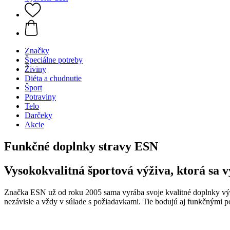
Značky
Špeciálne potreby
Živiny
Diéta a chudnutie
Šport
Potraviny
Telo
Darčeky
Akcie
Funkčné doplnky stravy ESN
Vysokokvalitná športová výživa, ktorá sa
Značka ESN už od roku 2005 sama vyrába svoje kvalitné doplnky výži
nezávisle a vždy v súlade s požiadavkami. Tie bodujú aj funkčnými p