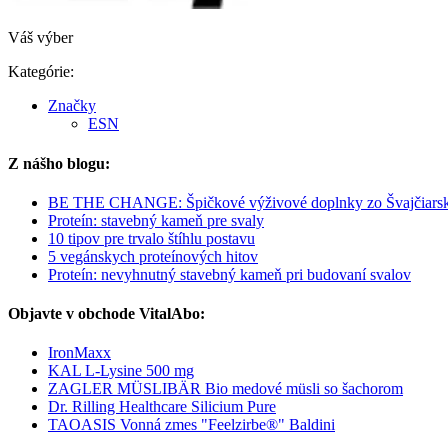
Váš výber
Kategórie:
Značky
ESN
Z nášho blogu:
BE THE CHANGE: Špičkové výživové doplnky zo Švajčiars
Proteín: stavebný kameň pre svaly
10 tipov pre trvalo štíhlu postavu
5 vegánskych proteínových hitov
Proteín: nevyhnutný stavebný kameň pri budovaní svalov
Objavte v obchode VitalAbo:
IronMaxx
KAL L-Lysine 500 mg
ZAGLER MÜSLIBÄR Bio medové müsli so šachorom
Dr. Rilling Healthcare Silicium Pure
TAOASIS Vonná zmes "Feelzirbe®" Baldini