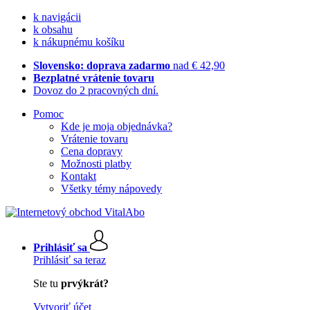
k navigácii
k obsahu
k nákupnému košíku
Slovensko: doprava zadarmo
nad € 42,90
Bezplatné vrátenie tovaru
Dovoz do 2 pracovných dní.
Pomoc
Kde je moja objednávka?
Vrátenie tovaru
Cena dopravy
Možnosti platby
Kontakt
Všetky témy nápovedy
Prihlásiť sa
Prihlásiť sa teraz
Ste tu
prvýkrát?
Vytvoriť účet