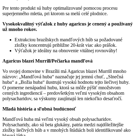
Pre tento produkt sú huby optimalizované pomocou procesu
superjemného mletia, pri ktorom sa melú celé plodnice.
Vysokokvalitný výťažok z huby agaricus je cenený a používaný
už mnoho rokov.
Extrakciou brazílskych mandľových húb sa požadované
zložky koncentrujú približne 20-krát viac ako prášok.
Výťažok je ideálny na obnovenie vitálnej rovnováhy!
Agaricus blazei Murrill/Pečiarka mandľová
Vo svojej domovine v Brazílii má Agaricus blazei Murrill mnoho
názvov: „Mandľová huba“ naznačuje jej jemnú chuť, „Slnečná
huba“ a „Božia huba“ ilustrujú vysokú hodnotu tejto liečivej huby.
O pomerne nenápadnú hubu, ktorá sa môže pýšiť množstvom
cenných ingrediencií – predovšetkým veľmi vysokým obsahom
polysacharidov, sa výskumy zaujímajú len niekoľko desaťročí.
Mladá história a sľubná budúcnosť
Mandľová huba má veľmi vysoký obsah polysacharidov.
Polysacharidy, ako sú beta glukány, patria medzi najdôležitejšie
zložky liečivých húb a v mnohých štúdiách boli identifikované ako
hlavná látka.