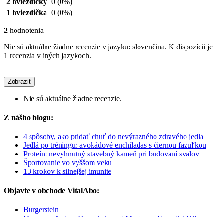
2 hviezdičky
0
(0%)
1 hviezdička
0
(0%)
2
hodnotenia
Nie sú aktuálne žiadne recenzie v jazyku: slovenčina. K dispozícii je
1 recenzia v iných jazykoch.
Zobraziť
Nie sú aktuálne žiadne recenzie.
Z nášho blogu:
4 spôsoby, ako pridať chuť do nevýrazného zdravého jedla
Jedlá po tréningu: avokádové enchiladas s čiernou fazuľkou
Proteín: nevyhnutný stavebný kameň pri budovaní svalov
Športovanie vo vyššom veku
13 krokov k silnejšej imunite
Objavte v obchode VitalAbo:
Burgerstein