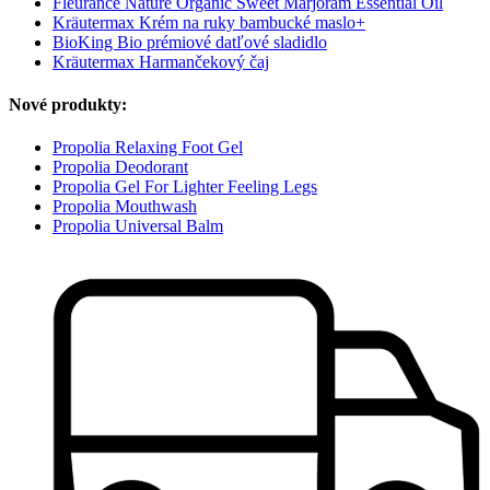
Fleurance Nature Organic Sweet Marjoram Essential Oil
Kräutermax Krém na ruky bambucké maslo+
BioKing Bio prémiové datľové sladidlo
Kräutermax Harmančekový čaj
Nové produkty:
Propolia Relaxing Foot Gel
Propolia Deodorant
Propolia Gel For Lighter Feeling Legs
Propolia Mouthwash
Propolia Universal Balm