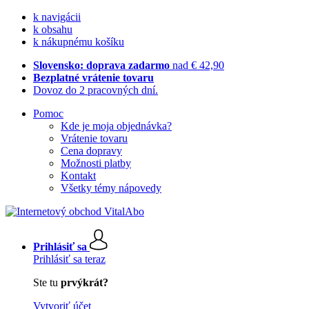
k navigácii
k obsahu
k nákupnému košíku
Slovensko: doprava zadarmo
nad € 42,90
Bezplatné vrátenie tovaru
Dovoz do 2 pracovných dní.
Pomoc
Kde je moja objednávka?
Vrátenie tovaru
Cena dopravy
Možnosti platby
Kontakt
Všetky témy nápovedy
Prihlásiť sa
Prihlásiť sa teraz
Ste tu
prvýkrát?
Vytvoriť účet