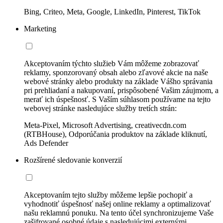
Bing, Criteo, Meta, Google, LinkedIn, Pinterest, TikTok
Marketing
Akceptovaním týchto služieb Vám môžeme zobrazovať
reklamy, sponzorovaný obsah alebo zľavové akcie na naše
webové stránky alebo produkty na základe Vášho správania
pri prehliadaní a nakupovaní, prispôsobené Vašim záujmom, a
merať ich úspešnosť. S Vaším súhlasom používame na tejto
webovej stránke nasledujúce služby tretích strán:
Meta-Pixel, Microsoft Advertising, creativecdn.com
(RTBHouse), Odporúčania produktov na základe kliknutí,
Ads Defender
Rozšírené sledovanie konverzií
Akceptovaním tejto služby môžeme lepšie pochopiť a
vyhodnotiť úspešnosť našej online reklamy a optimalizovať
našu reklamnú ponuku. Na tento účel synchronizujeme Vaše
zašifrované osobné údaje s nasledujúcimi externými