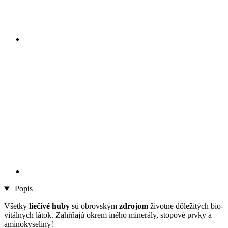
Popis
Všetky
liečivé huby
sú obrovským
zdrojom
životne dôležitých bio-
vitálnych látok. Zahŕňajú okrem iného minerály, stopové prvky a
aminokyseliny!