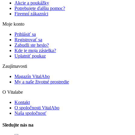
Akcie a poukážky
Potrebujete ďalšiu pomoc?
Firemní zákazníci
Moje konto
Prihlásiť sa
Registrovať sa
Zabudli ste heslo?
Kde je moja zásielka?
Uplatniť poukaz
Zaujímavosti
Magazín VitalAbo
My a naše životné prostredie
O Vitalabe
Kontakt
O spoločnosti VitalAbo
Naša spoločnosť
Sledujte nás na