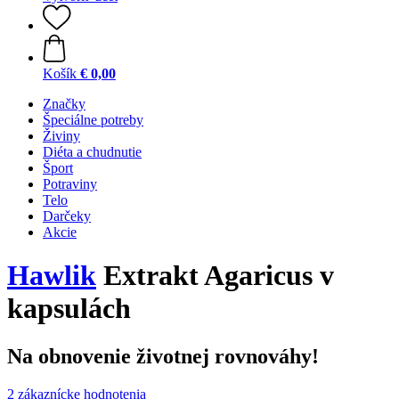
Košík
€ 0,00
Značky
Špeciálne potreby
Živiny
Diéta a chudnutie
Šport
Potraviny
Telo
Darčeky
Akcie
Hawlik
Extrakt Agaricus v
kapsulách
Na obnovenie životnej rovnováhy!
2 zákaznícke hodnotenia