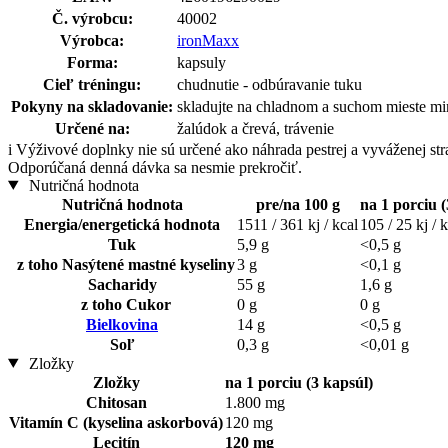
Č. výrobcu:
40002
Výrobca:
ironMaxx
Forma:
kapsuly
Cieľ tréningu:
chudnutie - odbúravanie tuku
Pokyny na skladovanie:
skladujte na chladnom a suchom mieste mi
Určené na:
žalúdok a črevá, trávenie
i
Výživové doplnky nie sú určené ako náhrada pestrej a vyváženej st
Odporúčaná denná dávka sa nesmie prekročiť.
Nutričná hodnota
Nutričná hodnota
pre/na 100 g
na 1 porciu (
Energia/energetická hodnota
1511 / 361 kj / kcal
105 / 25 kj / 
Tuk
5,9 g
<0,5 g
z toho Nasýtené mastné kyseliny
3 g
<0,1 g
Sacharidy
55 g
1,6 g
z toho Cukor
0 g
0 g
Bielkovina
14 g
<0,5 g
Soľ
0,3 g
<0,01 g
Zložky
Zložky
na 1 porciu (3 kapsúl)
Chitosan
1.800 mg
Vitamín C (kyselina askorbová)
120 mg
Lecitín
120 mg