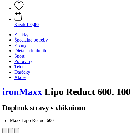
Košík
€ 0,00
Značky
Špeciálne potreby
Živiny
Diéta a chudnutie
Šport
Potraviny
Telo
Darčeky
Akcie
ironMaxx
Lipo Reduct 600, 100
Doplnok stravy s vlákninou
ironMaxx Lipo Reduct 600