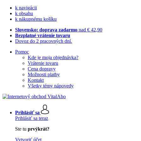
k navigácii
k obsahu
k nákupnému košíku
Slovensko: doprava zadarmo
nad € 42,90
Bezplatné vrátenie tovaru
Dovoz do 2 pracovných dní.
Pomoc
Kde je moja objednávka?
Vrátenie tovaru
Cena dopravy
Možnosti platby
Kontakt
Všetky témy nápovedy
Prihlásiť sa
Prihlásiť sa teraz
Ste tu
prvýkrát?
Vytvoriť účet