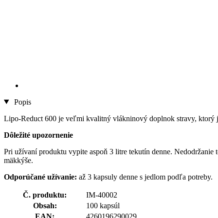
Popis
Lipo-Reduct 600 je veľmi kvalitný vlákninový doplnok stravy, ktorý
Dôležité upozornenie
Pri užívaní produktu vypite aspoň 3 litre tekutín denne. Nedodržanie 
mäkkýše.
Odporúčané užívanie:
až 3 kapsuly denne s jedlom podľa potreby.
Č. produktu:
IM-40002
Obsah:
100 kapsúl
EAN:
4260196290029