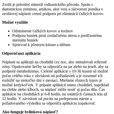
Zeolit je prírodný minerál vulkanického pôvodu. Spolu s
diatomickou zeminou, arnikou, aloe vera a zázvorom ponúka v
zeolitovej náplasti cennú podporu pri eliminácii ťažkých kovov.
Možné využitie
Odstránenie ťažkých kovov a toxínov
Podpora buniek proti oxidačnému stresu a predčasnému
starnutiu buniek
Sprievod k pôstnym kúram a diétam
Odporúčaná aplikácia
Náplasti sa aplikujú na chodidlá cez noc, aby stimulovali reflexné
zóny. Opakovanie liečby sa odporúča na jar alebo na jeseň, aby sa
podporil metabolizmus. Cielené aplikácie s 10-30 kusmi sú možné
počas celého roka v závislosti od požiadaviek a je rozumné ich
rozložiť na niekoľko dní v mesiaci. Miešanie rôznych typov je
možné kedykoľvek. V prípade aplikácií mimo chodidiel, napríklad
na chrbte alebo kĺboch, sa náplasť môže nosiť aj počas dňa. Čas
aplikácie na chodidlách je 6-8 hodín, na ostatných častiach tela až
12 hodín. V závislosti od pocitu na prelepenom mieste a
požadovaného výsledku sa odporúča aplikáciu zopakovať.
Ako funguje bylinková náplasť?