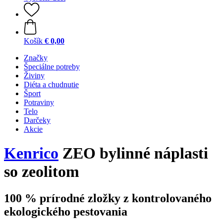
Košík
€ 0,00
Značky
Špeciálne potreby
Živiny
Diéta a chudnutie
Šport
Potraviny
Telo
Darčeky
Akcie
Kenrico
ZEO bylinné náplasti
so zeolitom
100 % prírodné zložky z kontrolovaného
ekologického pestovania