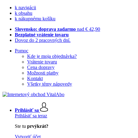
k navigácii
k obsahu
k nákupnému košíku
Slovensko: doprava zadarmo
nad € 42,90
Bezplatné vrátenie tovaru
Dovoz do 2 pracovných dní.
Pomoc
Kde je moja objednávka?
Vrátenie tovaru
Cena dopravy
Možnosti platby
Kontakt
Všetky témy nápovedy
Prihlásiť sa
Prihlásiť sa teraz
Ste tu
prvýkrát?
Vytvoriť účet