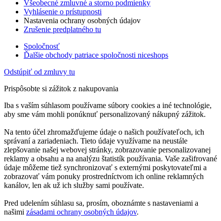
Všeobecné zmluvné a storno podmienky
Vyhlásenie o prístupnosti
Nastavenia ochrany osobných údajov
Zrušenie predplatného tu
Spoločnosť
Ďalšie obchody patriace spoločnosti niceshops
Odstúpiť od zmluvy tu
Prispôsobte si zážitok z nakupovania
Iba s vaším súhlasom používame súbory cookies a iné technológie,
aby sme vám mohli ponúknuť personalizovaný nákupný zážitok.
Na tento účel zhromažďujeme údaje o našich používateľoch, ich
správaní a zariadeniach. Tieto údaje využívame na neustále
zlepšovanie našej webovej stránky, zobrazovanie personalizovanej
reklamy a obsahu a na analýzu štatistík používania. Vaše zašifrované
údaje môžeme tiež synchronizovať s externými poskytovateľmi a
zobrazovať vám ponuky prostredníctvom ich online reklamných
kanálov, len ak už ich služby sami používate.
Pred udelením súhlasu sa, prosím, oboznámte s nastaveniami a
našimi
zásadami ochrany osobných údajov
.