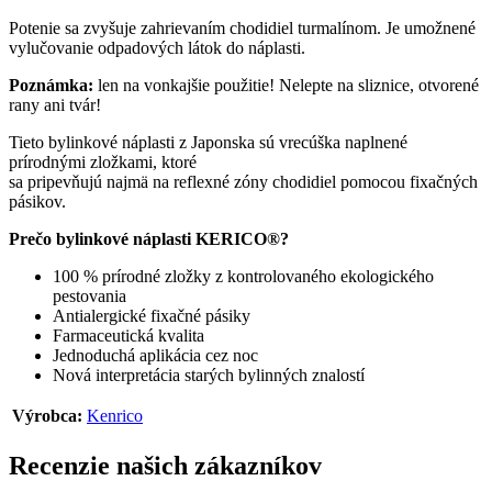
Potenie sa zvyšuje zahrievaním chodidiel turmalínom. Je umožnené
vylučovanie odpadových látok do náplasti.
Poznámka:
len na vonkajšie použitie! Nelepte na sliznice, otvorené
rany ani tvár!
Tieto bylinkové náplasti z Japonska sú vrecúška naplnené
prírodnými zložkami, ktoré
sa pripevňujú najmä na reflexné zóny chodidiel pomocou fixačných
pásikov.
Prečo bylinkové náplasti KERICO®?
100 % prírodné zložky z kontrolovaného ekologického
pestovania
Antialergické fixačné pásiky
Farmaceutická kvalita
Jednoduchá aplikácia cez noc
Nová interpretácia starých bylinných znalostí
Výrobca:
Kenrico
Recenzie našich zákazníkov