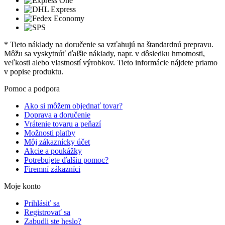
* Tieto náklady na doručenie sa vzťahujú na štandardnú prepravu.
Môžu sa vyskytnúť ďalšie náklady, napr. v dôsledku hmotnosti,
veľkosti alebo vlastností výrobkov. Tieto informácie nájdete priamo
v popise produktu.
Pomoc a podpora
Ako si môžem objednať tovar?
Doprava a doručenie
Vrátenie tovaru a peňazí
Možnosti platby
Môj zákaznícky účet
Akcie a poukážky
Potrebujete ďalšiu pomoc?
Firemní zákazníci
Moje konto
Prihlásiť sa
Registrovať sa
Zabudli ste heslo?