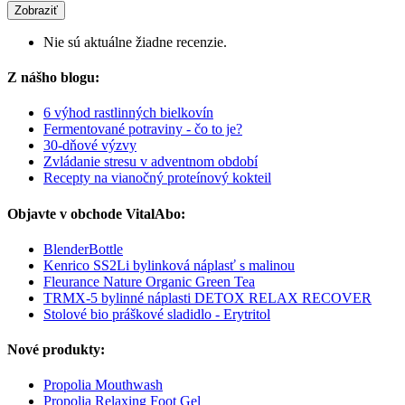
Zobraziť
Nie sú aktuálne žiadne recenzie.
Z nášho blogu:
6 výhod rastlinných bielkovín
Fermentované potraviny - čo to je?
30-dňové výzvy
Zvládanie stresu v adventnom období
Recepty na vianočný proteínový kokteil
Objavte v obchode VitalAbo:
BlenderBottle
Kenrico SS2Li bylinková náplasť s malinou
Fleurance Nature Organic Green Tea
TRMX-5 bylinné náplasti DETOX RELAX RECOVER
Stolové bio práškové sladidlo - Erytritol
Nové produkty:
Propolia Mouthwash
Propolia Relaxing Foot Gel