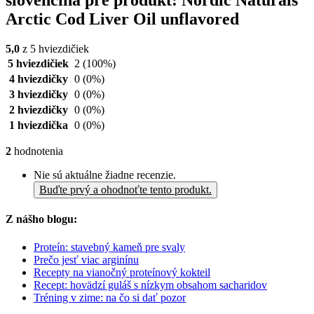
slovenčina pre produkt: Nordic Naturals
Arctic Cod Liver Oil unflavored
5,0
z 5 hviezdičiek
5 hviezdičiek
2
(100%)
4 hviezdičky
0
(0%)
3 hviezdičky
0
(0%)
2 hviezdičky
0
(0%)
1 hviezdička
0
(0%)
2
hodnotenia
Nie sú aktuálne žiadne recenzie.
Buďte prvý a ohodnoťte tento produkt.
Z nášho blogu:
Proteín: stavebný kameň pre svaly
Prečo jesť viac arginínu
Recepty na vianočný proteínový kokteil
Recept: hovädzí guláš s nízkym obsahom sacharidov
Tréning v zime: na čo si dať pozor