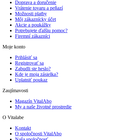
Doprava a doručenie
Vrátenie tovaru a peňazí
Možnosti platby
Môj zákaznícky účet
Akcie a poukážky
Potrebujete ďalšiu pomoc?
Firemní zákazníci
Moje konto
Prihlásiť sa
Registrovať sa
Zabudli ste heslo?
Kde je moja zásielka?
Uplatniť poukaz
Zaujímavosti
Magazín VitalAbo
My a naše životné prostredie
O Vitalabe
Kontakt
O spoločnosti VitalAbo
Naša spoločnosť