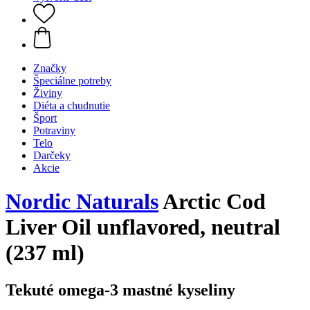
Značky
Špeciálne potreby
Živiny
Diéta a chudnutie
Šport
Potraviny
Telo
Darčeky
Akcie
Nordic Naturals
Arctic Cod
Liver Oil unflavored, neutral
(237 ml)
Tekuté omega-3 mastné kyseliny