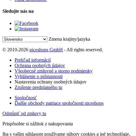
Sledujte nás na
Zmena krajiny/jazyka
© 2010-2026
niceshops GmbH
- All rights reserved.
Prehľad informácií
Ochrana osobných údajov
Všeobecné zmluvné a storno podmienky
Vyhlásenie o prístupnosti
Nastavenia ochrany osobných údajov
Zrušenie predplatného tu
Spoločnosť
Ďalšie obchody patriace spoločnosti niceshops
Odstúpiť od zmluvy tu
Prispôsobte si zážitok z nakupovania
Iba s vaším súhlasom používame súbory cookies a iné technológie,