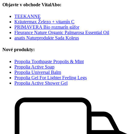
Objavte v obchode VitalAbo:
TEEKANNE
Kräutermax Železo + vitamín C
PRIMAVERA Bio rozmarín gáfor
Fleurance Nature Organic Palmarosa Essential Oil
anatis Naturprodukte Sada Koleus
Nové produkty:
Propolia Toothpaste Propolis & Mint
Propolia Active Soap
Propolia Universal Balm
Propolia Gel For Lighter Feeling Legs
Propolia Active Shower Gel