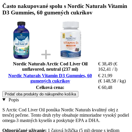
Často nakupované spolu s Nordic Naturals Vitamin
D3 Gummies, 60 gumených cukríkov
Nordic Naturals Arctic Cod Liver Oil
€ 38,49
(€
unflavored, neutral (237 ml)
162,41 / l)
Nordic Naturals Vitamin D3 Gummies, 60
€ 21,99
gumených cukríkov
(€ 148,58 / kg)
Celková cena:
€ 60,48
Pridať oba produkty do nákupného košíka
Popis
S Arctic Cod Liver Oil ponúka Nordic Naturals kvalitný olej z
tresčej pečene. Tento druh ryby obsahuje mimoriadne vysoký podiel
omega‑3 mastných kyselín a poskytuje EPA a DHA.
Odporúčané užívanie:
1 čajová lyžička (5 ml) denne s jedlom