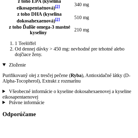
z toho EPA (kyselina
340 mg
[2]
eikosapentaénová)
z toho DHA (kyselina
510 mg
[2]
dokosahexaenová)
z toho Ďalšie omega-3 mastné
210 mg
kyseliny
1 Teelöffel
Od dennej dávky > 450 mg: nevhodné pre tehotné alebo
dojčiace ženy.
Zloženie
Purifikovaný olej z tresčej pečene (
Ryba
), Antioxidačné látky (D-
Alpha-Tocopherol), Extrakt z rozmarínu
Všeobecné informácie o kyseline dokosahexaenovej a kyseline
eikosapentaenovej
Právne informácie
Odporúčame