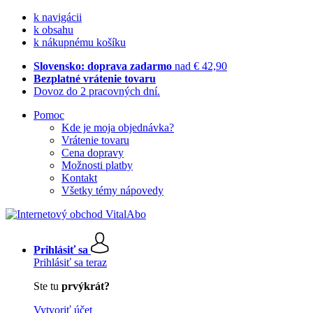
k navigácii
k obsahu
k nákupnému košíku
Slovensko: doprava zadarmo
nad € 42,90
Bezplatné vrátenie tovaru
Dovoz do 2 pracovných dní.
Pomoc
Kde je moja objednávka?
Vrátenie tovaru
Cena dopravy
Možnosti platby
Kontakt
Všetky témy nápovedy
Prihlásiť sa
Prihlásiť sa teraz
Ste tu
prvýkrát?
Vytvoriť účet