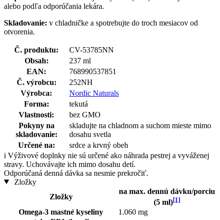
alebo podľa odporúčania lekára.
Skladovanie:
v chladničke a spotrebujte do troch mesiacov od
otvorenia.
Č. produktu:
CV-53785NN
Obsah:
237 ml
EAN:
768990537851
Č. výrobcu:
252NH
Výrobca:
Nordic Naturals
Forma:
tekutá
Vlastnosti:
bez GMO
Pokyny na
skladujte na chladnom a suchom mieste mimo
skladovanie:
dosahu svetla
Určené na:
srdce a krvný obeh
i
Výživové doplnky nie sú určené ako náhrada pestrej a vyváženej
stravy. Uchovávajte ich mimo dosahu detí.
Odporúčaná denná dávka sa nesmie prekročiť.
Zložky
na max. dennú dávku/porciu
Zložky
[1]
(5 ml)
Omega-3 mastné kyseliny
1.060 mg