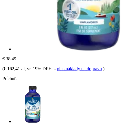
€ 38,49
(
€ 162,41 / l
, vr. 19% DPH.
-
plus náklady na dopravu
)
Príchuť: