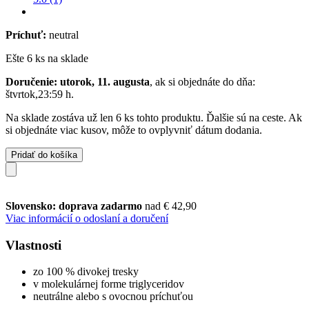
Príchuť:
neutral
Ešte 6 ks na sklade
Doručenie: utorok, 11. augusta
, ak si objednáte do dňa:
štvrtok,23:59 h
.
Na sklade zostáva už len 6 ks tohto produktu. Ďalšie sú na ceste. Ak
si objednáte viac kusov, môže to ovplyvniť dátum dodania.
Pridať do košíka
Slovensko: doprava zadarmo
nad € 42,90
Viac informácií o odoslaní a doručení
Vlastnosti
zo 100 % divokej tresky
v molekulárnej forme triglyceridov
neutrálne alebo s ovocnou príchuťou