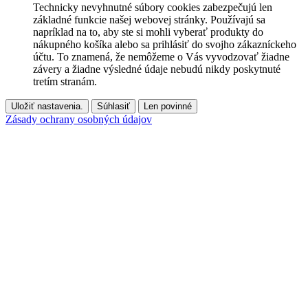
Technicky nevyhnutné súbory cookies zabezpečujú len
základné funkcie našej webovej stránky. Používajú sa
napríklad na to, aby ste si mohli vyberať produkty do
nákupného košíka alebo sa prihlásiť do svojho zákazníckeho
účtu. To znamená, že nemôžeme o Vás vyvodzovať žiadne
závery a žiadne výsledné údaje nebudú nikdy poskytnuté
tretím stranám.
Uložiť nastavenia.
Súhlasiť
Len povinné
Zásady ochrany osobných údajov