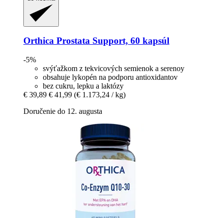
Orthica
Prostata Support, 60 kapsúl
-5%
svýťažkom z tekvicových semienok a serenoy
obsahuje lykopén na podporu antioxidantov
bez cukru, lepku a laktózy
€ 39,89
€ 41,99
(€ 1.173,24 / kg)
Doručenie do 12. augusta