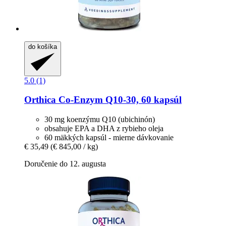
do košíka
5.0 (1)
Orthica
Co-​Enzym Q10-​30, 60 kapsúl
30 mg koenzýmu Q10 (ubichinón)
obsahuje EPA a DHA z rybieho oleja
60 mäkkých kapsúl - mierne dávkovanie
€ 35,49
(€ 845,00 / kg)
Doručenie do 12. augusta