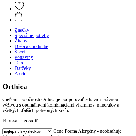
Značky
Špeciálne potreby
Živiny
Diéta a chudnutie
Šport
Potraviny
Telo
Darčeky
Akcie
Orthica
Cieľom spoločnosti Orthica je podporovať zdravie správnou
výživou s optimálnymi kombináciami vitamínov, minerálov a
všetkých ďalších potrebných živín.
Filtrovať a zoradiť
Cena
Forma
Alergény - neobsahuje