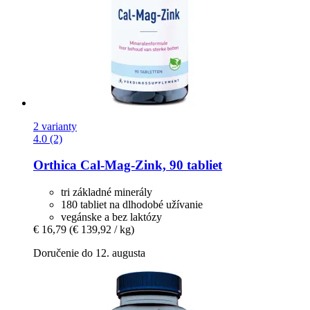
2 varianty
4.0 (2)
Orthica
Cal-​Mag-​Zink, 90 tabliet
tri základné minerály
180 tabliet na dlhodobé užívanie
vegánske a bez laktózy
€ 16,79
(€ 139,92 / kg)
Doručenie do 12. augusta