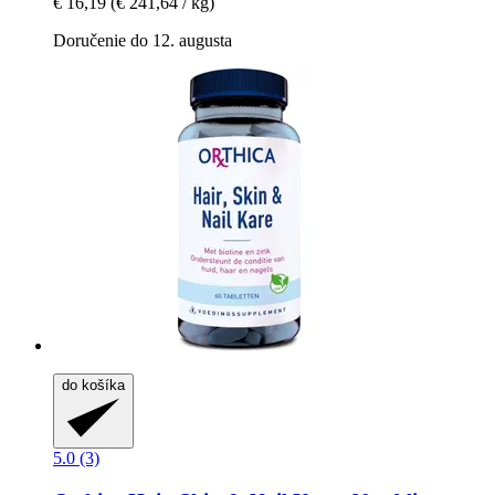
€ 16,19
(€ 241,64 / kg)
Doručenie do 12. augusta
do košíka
5.0 (3)