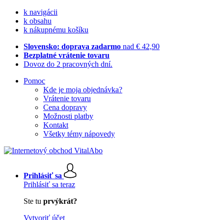
k navigácii
k obsahu
k nákupnému košíku
Slovensko: doprava zadarmo
nad € 42,90
Bezplatné vrátenie tovaru
Dovoz do 2 pracovných dní.
Pomoc
Kde je moja objednávka?
Vrátenie tovaru
Cena dopravy
Možnosti platby
Kontakt
Všetky témy nápovedy
Prihlásiť sa
Prihlásiť sa teraz
Ste tu
prvýkrát?
Vytvoriť účet