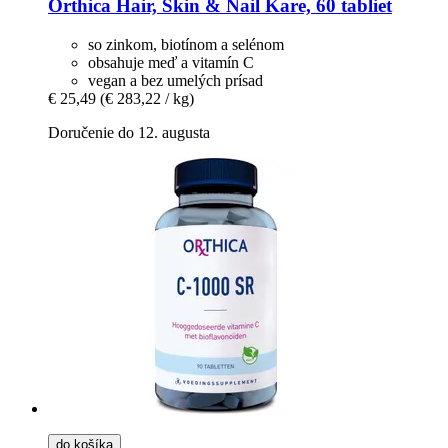
Orthica
Hair, Skin & Nail Kare, 60 tabliet
so zinkom, biotínom a selénom
obsahuje meď a vitamín C
vegan a bez umelých prísad
€ 25,49
(€ 283,22 / kg)
Doručenie do 12. augusta
do košíka