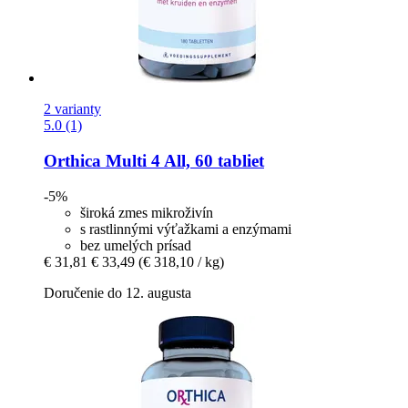
2 varianty
5.0 (1)
Orthica
Multi 4 All, 60 tabliet
-5%
široká zmes mikroživín
s rastlinnými výťažkami a enzýmami
bez umelých prísad
€ 31,81
€ 33,49
(€ 318,10 / kg)
Doručenie do 12. augusta