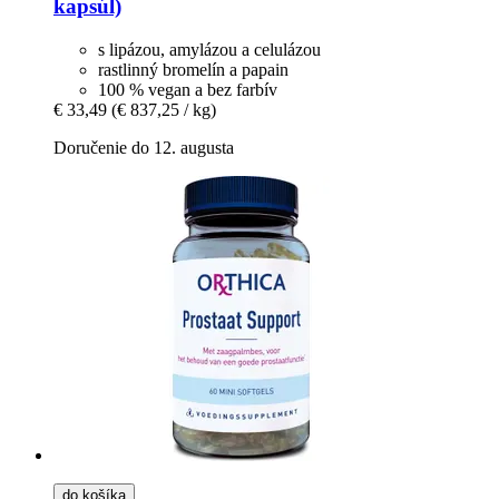
kapsúl)
s lipázou, amylázou a celulázou
rastlinný bromelín a papain
100 % vegan a bez farbív
€ 33,49
(€ 837,25 / kg)
Doručenie do 12. augusta
do košíka