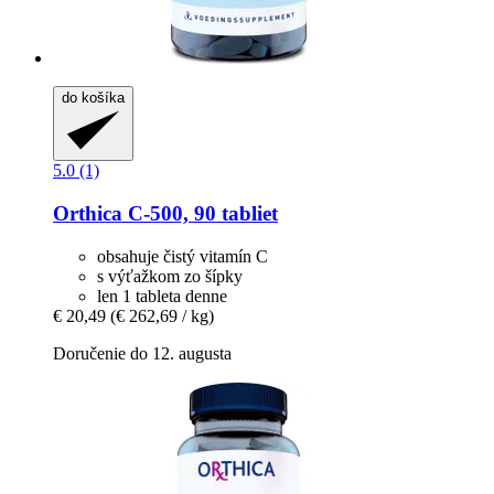
do košíka
5.0 (1)
Orthica
C-​500, 90 tabliet
obsahuje čistý vitamín C
s výťažkom zo šípky
len 1 tableta denne
€ 20,49
(€ 262,69 / kg)
Doručenie do 12. augusta