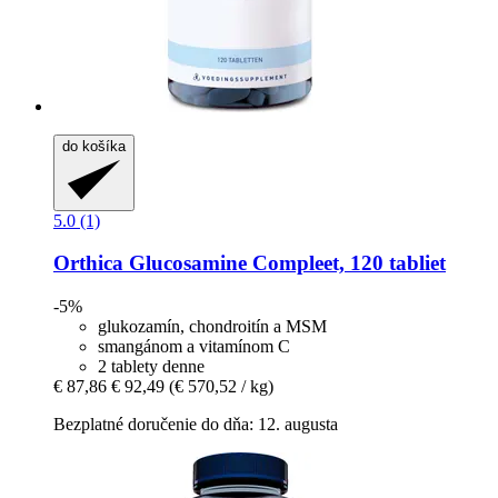
do košíka
5.0 (1)
Orthica
Glucosamine Compleet, 120 tabliet
-5%
glukozamín, chondroitín a MSM
smangánom a vitamínom C
2 tablety denne
€ 87,86
€ 92,49
(€ 570,52 / kg)
Bezplatné doručenie do dňa: 12. augusta