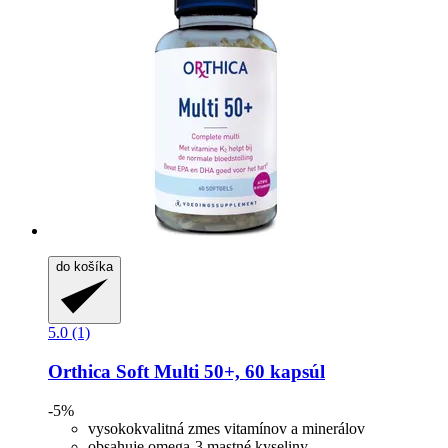
do košíka
5.0 (1)
Orthica
Soft Multi 50+, 60 kapsúl
-5%
vysokokvalitná zmes vitamínov a minerálov
obsahuje omega-3 mastné kyseliny