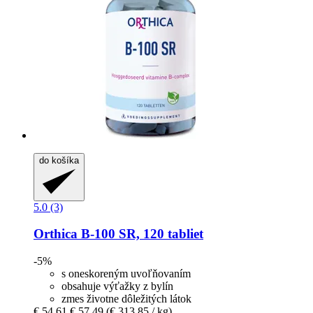
do košíka
5.0 (3)
Orthica
B-​100 SR, 120 tabliet
-5%
s oneskoreným uvoľňovaním
obsahuje výťažky z bylín
zmes životne dôležitých látok
€ 54,61
€ 57,49
(€ 313,85 / kg)