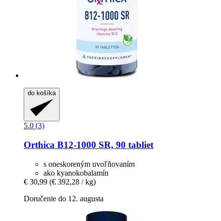
do košíka
5.0 (3)
Orthica
B12-​1000 SR, 90 tabliet
s oneskoreným uvoľňovaním
ako kyanokobalamín
€ 30,99
(€ 392,28 / kg)
Doručenie do 12. augusta