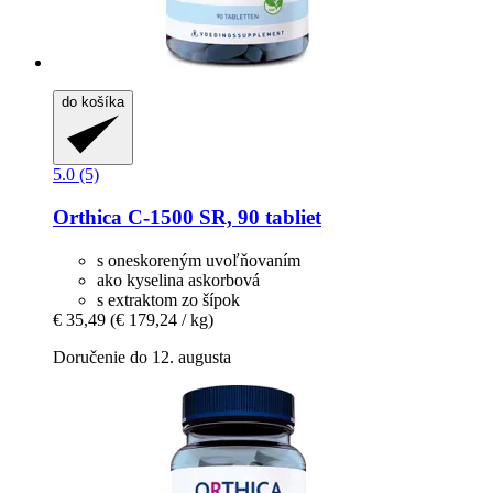
do košíka
5.0 (5)
Orthica
C-​1500 SR, 90 tabliet
s oneskoreným uvoľňovaním
ako kyselina askorbová
s extraktom zo šípok
€ 35,49
(€ 179,24 / kg)
Doručenie do 12. augusta