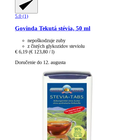
5.0 (1)
Govinda
Tekutá stévia, 50 ml
nepoškodzuje zuby
z čistých glykozidov steviolu
€ 6,19
(€ 123,80 / l)
Doručenie do 12. augusta