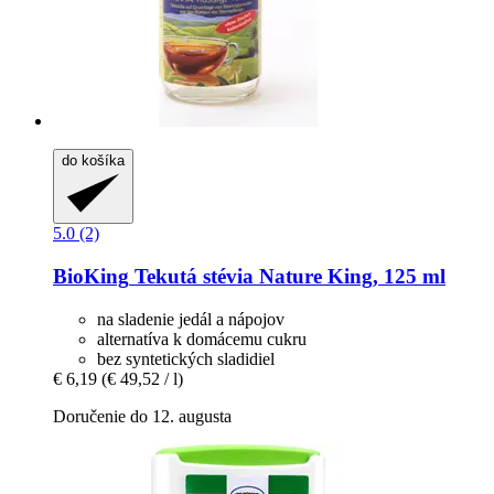
do košíka
5.0 (2)
BioKing
Tekutá stévia Nature King, 125 ml
na sladenie jedál a nápojov
alternatíva k domácemu cukru
bez syntetických sladidiel
€ 6,19
(€ 49,52 / l)
Doručenie do 12. augusta