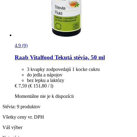
4.9 (9)
Raab Vitalfood
Tekutá stévia, 50 ml
3 kvapky zodpovedajú 1 kocke cukru
do jedla a nápojov
bez lepku a laktózy
€ 7,59
(€ 151,80 / l)
Momentálne nie je k dispozícii
Stévia: 9 produktov
Všetky ceny vr. DPH
Váš výber