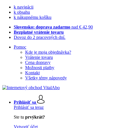
k navigácii
k obsahu
k nákupnému košíku
Slovensko: doprava zadarmo
nad € 42,90
Bezplatné vrátenie tovaru
Dovoz do 2 pracovných dní.
Pomoc
Kde je moja objednávka?
Vrátenie tovaru
Cena dopravy
Možnosti platby
Kontakt
Všetky témy nápovedy
Prihlásiť sa
Prihlásiť sa teraz
Ste tu
prvýkrát?
Vytvoriť účet