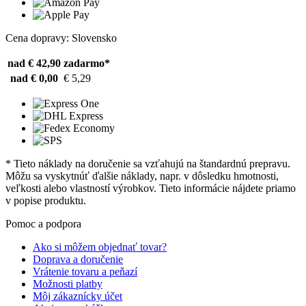
Cena dopravy: Slovensko
nad € 42,90
zadarmo*
nad € 0,00
€ 5,29
* Tieto náklady na doručenie sa vzťahujú na štandardnú prepravu.
Môžu sa vyskytnúť ďalšie náklady, napr. v dôsledku hmotnosti,
veľkosti alebo vlastností výrobkov. Tieto informácie nájdete priamo
v popise produktu.
Pomoc a podpora
Ako si môžem objednať tovar?
Doprava a doručenie
Vrátenie tovaru a peňazí
Možnosti platby
Môj zákaznícky účet