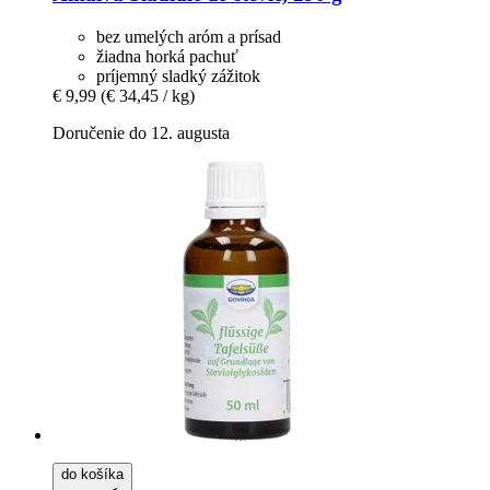
bez umelých aróm a prísad
žiadna horká pachuť
príjemný sladký zážitok
€ 9,99
(€ 34,45 / kg)
Doručenie do 12. augusta
do košíka