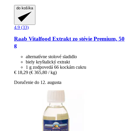
do košíka
4.9 (33)
Raab Vitalfood
Extrakt zo stévie Premium, 50
g
alternatívne stolové sladidlo
biely kryštalický extrakt
1 g zodpovedá 66 kockám cukru
€ 18,29
(€ 365,80 / kg)
Doručenie do 12. augusta