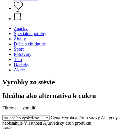
Značky
Špeciálne potreby
Živiny
Diéta a chudnutie
Šport
Potraviny
Telo
Darčeky
Akcie
Výrobky zo stévie
Ideálna ako alternatíva k cukru
Filtrovať a zoradiť
Cena
Výrobca
Druh stravy
Alergény -
neobsahuje
Vlastnosti
Ajurvédsky druh produktu
Filter