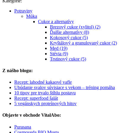
Kategórie:
Potraviny
Múka
Cukor a alternatívy
Brezový cukor (xylitol) (2)
Ďalšie alternatívy (8)
Kokosový cukor (5)
Kryštálový a granulovaný cukor (2)
Med (19)
Stévia (9)
Trstinový cukor (5)
Z nášho blogu:
Recept: lahodné kakaové vafle
Ubúdanie svalov súvisiace s vekom – tréning pomáha
10 tipov pre trvalo štíhlu postavu
Recept: superfood šalát
5 vegánskych proteínových hitov
Objavte v obchode VitalAbo:
Purasana
Cosmoveda BIO Musta