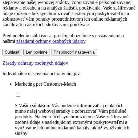
zlepšovanie našej webovej stránky, zobrazovanie personalizovanej
reklamy a obsahu a na analýzu štatistík používania. Vaše zašifrované
údaje môžeme tiež synchronizovať s externými poskytovateľmi a
zobrazovať vám ponuky prostredníctvom ich online reklamných
kanálov, len ak už ich služby sami používate.
Pred udelením súhlasu sa, prosím, oboznámte s nastaveniami a
našimi
zásadami ochrany osobných údajov
.
Súhlasiť
Len povinné
Prispôsobiť nastavenia
Zásady ochrany osobných údajov
Individuálne nastavenia ochrany údajov
Marketing per Customer-Match
S Vaším súhlasom Vás budeme informovať aj o akciách
mimo našej webovej stránky a zobrazovať Vám príslušné
produkty. Na tento účel synchronizujeme Vaše zašifrované
osobné údaje s nasledujúcimi externými poskytovateľmi a
využívame ich online reklamné kanály, ak už využívate ich
služby: