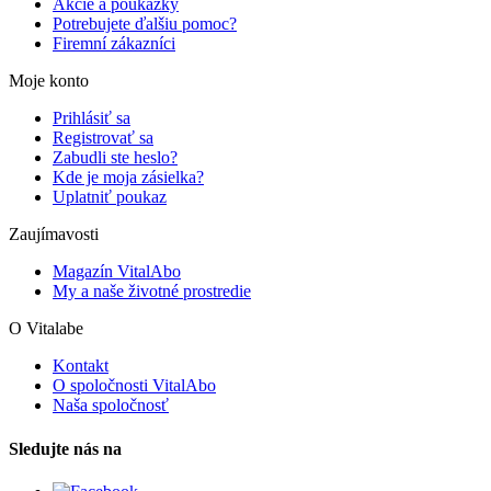
Akcie a poukážky
Potrebujete ďalšiu pomoc?
Firemní zákazníci
Moje konto
Prihlásiť sa
Registrovať sa
Zabudli ste heslo?
Kde je moja zásielka?
Uplatniť poukaz
Zaujímavosti
Magazín VitalAbo
My a naše životné prostredie
O Vitalabe
Kontakt
O spoločnosti VitalAbo
Naša spoločnosť
Sledujte nás na