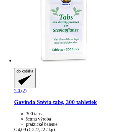
do košíka
5.0 (2)
Govinda
Stévia tabs, 300 tabletiek
300 tabs
šetrná výroba
praktické balenie
€ 4,09
(€ 227,22 / kg)