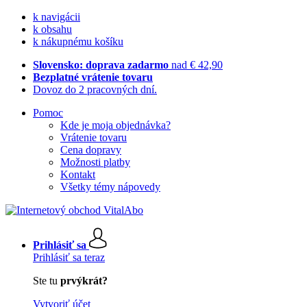
k navigácii
k obsahu
k nákupnému košíku
Slovensko: doprava zadarmo
nad € 42,90
Bezplatné vrátenie tovaru
Dovoz do 2 pracovných dní.
Pomoc
Kde je moja objednávka?
Vrátenie tovaru
Cena dopravy
Možnosti platby
Kontakt
Všetky témy nápovedy
Prihlásiť sa
Prihlásiť sa teraz
Ste tu
prvýkrát?
Vytvoriť účet