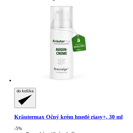
do košíka
Kräutermax
Očný krém hnedé riasy+, 30 ml
-5%