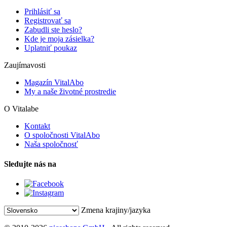
Prihlásiť sa
Registrovať sa
Zabudli ste heslo?
Kde je moja zásielka?
Uplatniť poukaz
Zaujímavosti
Magazín VitalAbo
My a naše životné prostredie
O Vitalabe
Kontakt
O spoločnosti VitalAbo
Naša spoločnosť
Sledujte nás na
Zmena krajiny/jazyka