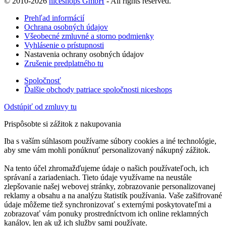
© 2010-2026
niceshops GmbH
- All rights reserved.
Prehľad informácií
Ochrana osobných údajov
Všeobecné zmluvné a storno podmienky
Vyhlásenie o prístupnosti
Nastavenia ochrany osobných údajov
Zrušenie predplatného tu
Spoločnosť
Ďalšie obchody patriace spoločnosti niceshops
Odstúpiť od zmluvy tu
Prispôsobte si zážitok z nakupovania
Iba s vaším súhlasom používame súbory cookies a iné technológie,
aby sme vám mohli ponúknuť personalizovaný nákupný zážitok.
Na tento účel zhromažďujeme údaje o našich používateľoch, ich
správaní a zariadeniach. Tieto údaje využívame na neustále
zlepšovanie našej webovej stránky, zobrazovanie personalizovanej
reklamy a obsahu a na analýzu štatistík používania. Vaše zašifrované
údaje môžeme tiež synchronizovať s externými poskytovateľmi a
zobrazovať vám ponuky prostredníctvom ich online reklamných
kanálov, len ak už ich služby sami používate.