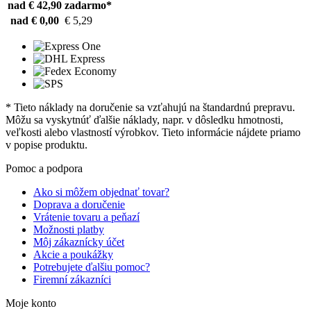
nad € 42,90
zadarmo*
nad € 0,00
€ 5,29
* Tieto náklady na doručenie sa vzťahujú na štandardnú prepravu.
Môžu sa vyskytnúť ďalšie náklady, napr. v dôsledku hmotnosti,
veľkosti alebo vlastností výrobkov. Tieto informácie nájdete priamo
v popise produktu.
Pomoc a podpora
Ako si môžem objednať tovar?
Doprava a doručenie
Vrátenie tovaru a peňazí
Možnosti platby
Môj zákaznícky účet
Akcie a poukážky
Potrebujete ďalšiu pomoc?
Firemní zákazníci
Moje konto