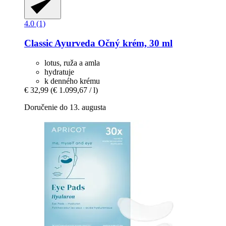
4.0 (1)
Classic Ayurveda
Očný krém, 30 ml
lotus, ruža a amla
hydratuje
k denného krému
€ 32,99
(€ 1.099,67 / l)
Doručenie do 13. augusta