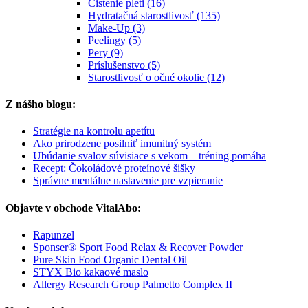
Čistenie pleti (16)
Hydratačná starostlivosť (135)
Make-Up (3)
Peelingy (5)
Pery (9)
Príslušenstvo (5)
Starostlivosť o očné okolie (12)
Z nášho blogu:
Stratégie na kontrolu apetítu
Ako prirodzene posilniť imunitný systém
Ubúdanie svalov súvisiace s vekom – tréning pomáha
Recept: Čokoládové proteínové šišky
Správne mentálne nastavenie pre vzpieranie
Objavte v obchode VitalAbo:
Rapunzel
Sponser® Sport Food Relax & Recover Powder
Pure Skin Food Organic Dental Oil
STYX Bio kakaové maslo
Allergy Research Group Palmetto Complex II