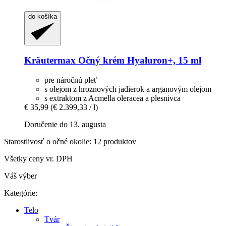
do košíka
Kräutermax
Očný krém Hyaluron+, 15 ml
pre náročnú pleť
s olejom z hroznových jadierok a arganovým olejom
s extraktom z Acmella oleracea a plesnivca
€ 35,99
(€ 2.399,33 / l)
Doručenie do 13. augusta
Starostlivosť o očné okolie: 12 produktov
Všetky ceny vr. DPH
Váš výber
Kategórie:
Telo
Tvár