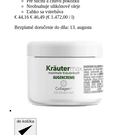
Pre suchú a citlivú pokožku
Neobsahuje silikónové oleje
Ľahko sa vstrebáva
€ 44,16
€ 46,49
(€ 1.472,00 / l)
Bezplatné doručenie do dňa: 13. augusta
do košíka