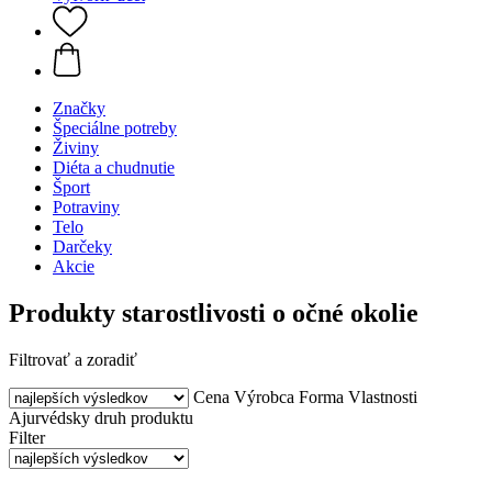
Značky
Špeciálne potreby
Živiny
Diéta a chudnutie
Šport
Potraviny
Telo
Darčeky
Akcie
Produkty starostlivosti o očné okolie
Filtrovať a zoradiť
Cena
Výrobca
Forma
Vlastnosti
Ajurvédsky druh produktu
Filter