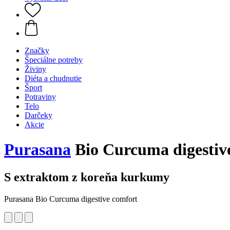
Značky
Špeciálne potreby
Živiny
Diéta a chudnutie
Šport
Potraviny
Telo
Darčeky
Akcie
Purasana
Bio Curcuma digestiv
S extraktom z koreňa kurkumy
Purasana Bio Curcuma digestive comfort