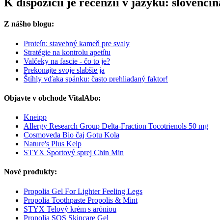
K dispozícii je recenzií v jazyku: sloven
Z nášho blogu:
Proteín: stavebný kameň pre svaly
Stratégie na kontrolu apetítu
Valčeky na fascie - čo to je?
Prekonajte svoje slabšie ja
Štíhly vďaka spánku: často prehliadaný faktor!
Objavte v obchode VitalAbo:
Kneipp
Allergy Research Group Delta-Fraction Tocotrienols 50 mg
Cosmoveda Bio čaj Gotu Kola
Nature's Plus Kelp
STYX Športový sprej Chin Min
Nové produkty:
Propolia Gel For Lighter Feeling Legs
Propolia Toothpaste Propolis & Mint
STYX Telový krém s aróniou
Propolia SOS Skincare Gel