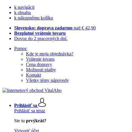
k navigácii
k obsahu
k nákupnému košíku
Slovensko: doprava zadarmo
nad € 42,90
Bezplatné vrátenie tovaru
Dovoz do 2 pracovných dní.
Pomoc
Kde je moja objednávka?
Vrátenie tovaru
Cena dopravy
Možnosti platby
Kontakt
Všetky témy nápovedy
Prihlásiť sa
Prihlásiť sa teraz
Ste tu
prvýkrát?
Vytvoriť účet