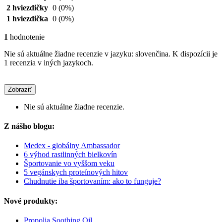
2 hviezdičky
0
(0%)
1 hviezdička
0
(0%)
1
hodnotenie
Nie sú aktuálne žiadne recenzie v jazyku: slovenčina. K dispozícii je
1 recenzia v iných jazykoch.
Zobraziť
Nie sú aktuálne žiadne recenzie.
Z nášho blogu:
Medex - globálny Ambassador
6 výhod rastlinných bielkovín
Športovanie vo vyššom veku
5 vegánskych proteínových hitov
Chudnutie iba športovaním: ako to funguje?
Nové produkty:
Propolia Soothing Oil