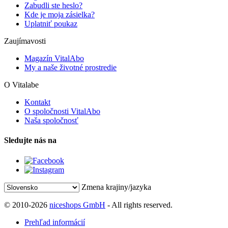
Zabudli ste heslo?
Kde je moja zásielka?
Uplatniť poukaz
Zaujímavosti
Magazín VitalAbo
My a naše životné prostredie
O Vitalabe
Kontakt
O spoločnosti VitalAbo
Naša spoločnosť
Sledujte nás na
Zmena krajiny/jazyka
© 2010-2026
niceshops GmbH
- All rights reserved.
Prehľad informácií