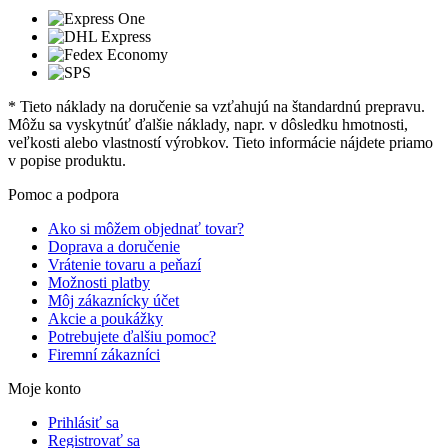
* Tieto náklady na doručenie sa vzťahujú na štandardnú prepravu.
Môžu sa vyskytnúť ďalšie náklady, napr. v dôsledku hmotnosti,
veľkosti alebo vlastností výrobkov. Tieto informácie nájdete priamo
v popise produktu.
Pomoc a podpora
Ako si môžem objednať tovar?
Doprava a doručenie
Vrátenie tovaru a peňazí
Možnosti platby
Môj zákaznícky účet
Akcie a poukážky
Potrebujete ďalšiu pomoc?
Firemní zákazníci
Moje konto
Prihlásiť sa
Registrovať sa