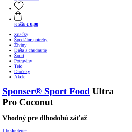
Košík
€ 0,00
Značky
Špeciálne potreby
Živiny
Diéta a chudnutie
Šport
Potraviny
Telo
Darčeky
Akcie
Sponser® Sport Food
Ultra
Pro Coconut
Vhodný pre dlhodobú záťaž
1 hodnotenie