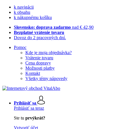
k navigácii
k obsahu
k nákupnému košíku
Slovensko: doprava zadarmo
nad € 42,90
Bezplatné vrátenie tovaru
Dovoz do 2 pracovných dní.
Pomoc
Kde je moja objednávka?
Vrátenie tovaru
Cena dopravy
Možnosti platby
Kontakt
Všetky témy nápovedy
Prihlásiť sa
Prihlásiť sa teraz
Ste tu
prvýkrát?
Vytvoriť účet