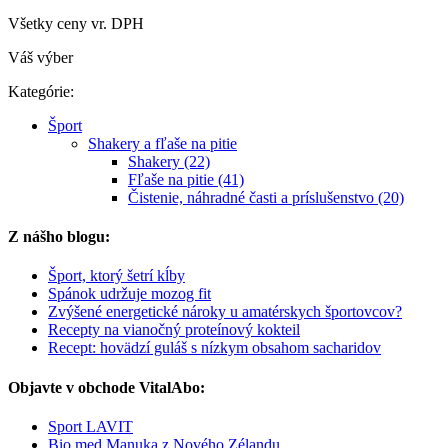
Všetky ceny vr. DPH
Váš výber
Kategórie:
Šport
Shakery a fľaše na pitie
Shakery (22)
Fľaše na pitie (41)
Čistenie, náhradné časti a príslušenstvo (20)
Z nášho blogu:
Šport, ktorý šetrí kĺby
Spánok udržuje mozog fit
Zvýšené energetické nároky u amatérskych športovcov?
Recepty na vianočný proteínový kokteil
Recept: hovädzí guláš s nízkym obsahom sacharidov
Objavte v obchode VitalAbo:
Sport LAVIT
Bio med Manuka z Nového Zélandu