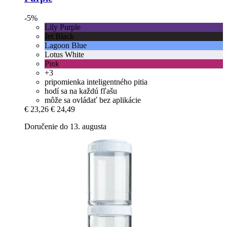
-5%
Lily Purple
Jet Black
Lagoon Blue
Lotus White
Pink
+3
pripomienka inteligentného pitia
hodí sa na každú fľašu
môže sa ovládať bez aplikácie
€ 23,26
€ 24,49
Doručenie do 13. augusta