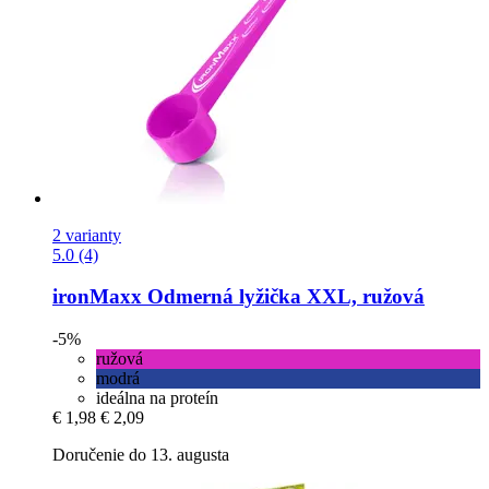
2 varianty
5.0 (4)
ironMaxx
Odmerná lyžička XXL, ružová
-5%
ružová
modrá
ideálna na proteín
€ 1,98
€ 2,09
Doručenie do 13. augusta