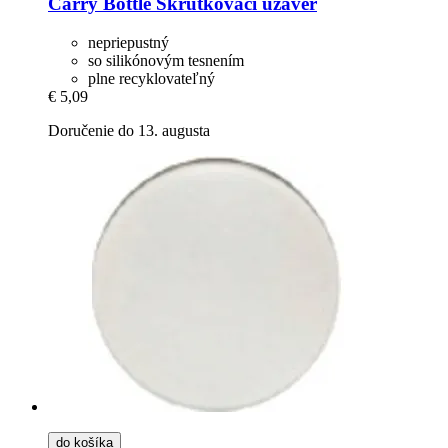
Carry Bottle
Skrutkovací uzáver
nepriepustný
so silikónovým tesnením
plne recyklovateľný
€ 5,09
Doručenie do 13. augusta
do košíka