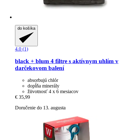
do košíka
4.0 (1)
black + blum
4 filtre s aktívnym uhlím v
darčekovom balení
absorbujú chlór
dopĺňa minerály
žiivotnosť 4 x 6 mesiacov
€ 35,99
Doručenie do 13. augusta