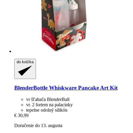
do košíka
BlenderBottle
Whiskware Pancake Art Kit
vr šľahača BlenderBall
vr. 2 foriem na palacinky
tepelne odolný silikón
€ 30,99
Doručenie do 13. augusta