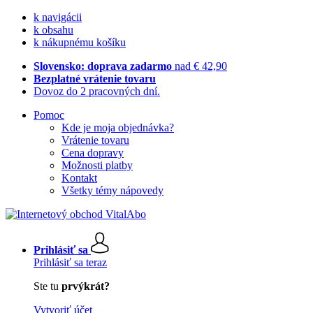
k navigácii
k obsahu
k nákupnému košíku
Slovensko: doprava zadarmo
nad € 42,90
Bezplatné vrátenie tovaru
Dovoz do 2 pracovných dní.
Pomoc
Kde je moja objednávka?
Vrátenie tovaru
Cena dopravy
Možnosti platby
Kontakt
Všetky témy nápovedy
Prihlásiť sa
Prihlásiť sa teraz
Ste tu
prvýkrát?
Vytvoriť účet