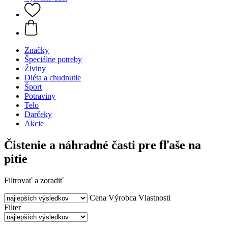
Značky
Špeciálne potreby
Živiny
Diéta a chudnutie
Šport
Potraviny
Telo
Darčeky
Akcie
Čistenie a náhradné časti pre fľaše na
pitie
Filtrovať a zoradiť
Cena
Výrobca
Vlastnosti
Filter