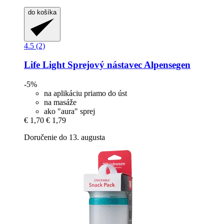
do košíka
4.5 (2)
Life Light
Sprejový nástavec Alpensegen
-5%
na aplikáciu priamo do úst
na masáže
ako "aura" sprej
€ 1,70
€ 1,79
Doručenie do 13. augusta