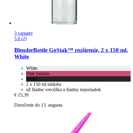
3 varianty
5.0 (2)
BlenderBottle
GoStak™ rozšírenie, 2 x 150 ml,
White
White
Pink fashion
čierna
2 x 150 ml nádoba
už žiadne vrecúška a žiadny neporiadok
€ 15,39
Doručenie do 13. augusta