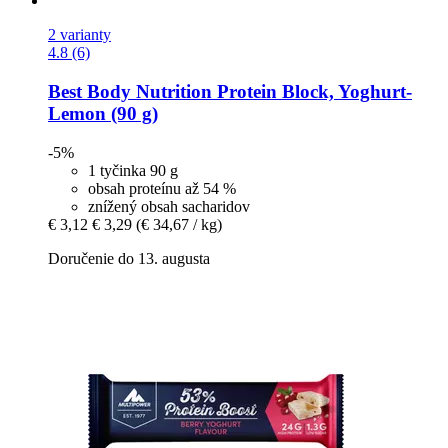
2 varianty
4.8 (6)
Best Body Nutrition
Protein Block, Yoghurt-​
Lemon (90 g)
-5%
1 tyčinka 90 g
obsah proteínu až 54 %
znížený obsah sacharidov
€ 3,12
€ 3,29
(€ 34,67 / kg)
Doručenie do 13. augusta