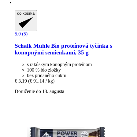
do košíka
5.0 (5)
Schalk Mühle
Bio proteínová tyčinka s
konopnými semienkami, 35 g
s rakúskym konopným proteínom
100 % bio zložky
bez pridaného cukru
€ 3,19
(€ 91,14 / kg)
Doručenie do 13. augusta