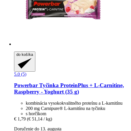
do košíka
5.0 (5)
Powerbar
Tyčinka ProteinPlus + L-​Carnitine,
Raspberry -​ Yoghurt (35 g)
kombinácia vysokokvalitného proteínu a L-karnitínu
200 mg Carnipure® L-karnitínu na tyčinku
s horčíkom
€ 1,79
(€ 51,14 / kg)
Doručenie do 13. augusta