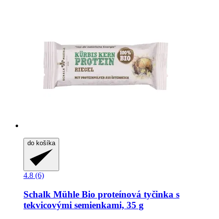
do košíka
4.8 (6)
Schalk Mühle
Bio proteínová tyčinka s
tekvicovými semienkami, 35 g