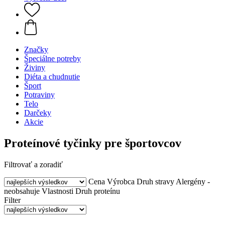
Značky
Špeciálne potreby
Živiny
Diéta a chudnutie
Šport
Potraviny
Telo
Darčeky
Akcie
Proteínové tyčinky pre športovcov
Filtrovať a zoradiť
Cena
Výrobca
Druh stravy
Alergény -
neobsahuje
Vlastnosti
Druh proteínu
Filter