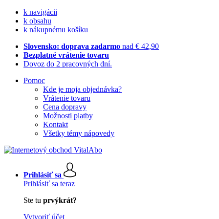
k navigácii
k obsahu
k nákupnému košíku
Slovensko: doprava zadarmo
nad € 42,90
Bezplatné vrátenie tovaru
Dovoz do 2 pracovných dní.
Pomoc
Kde je moja objednávka?
Vrátenie tovaru
Cena dopravy
Možnosti platby
Kontakt
Všetky témy nápovedy
Prihlásiť sa
Prihlásiť sa teraz
Ste tu
prvýkrát?
Vytvoriť účet