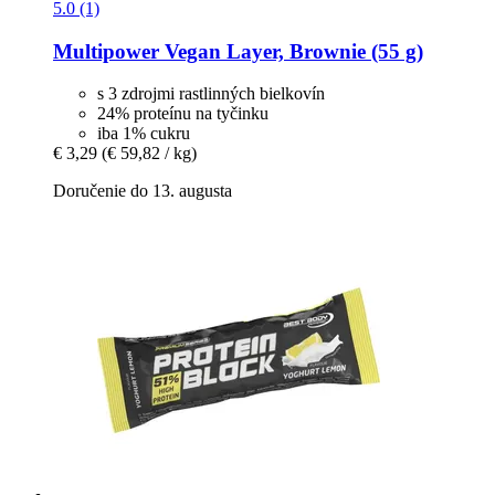
5.0 (1)
Multipower
Vegan Layer, Brownie (55 g)
s 3 zdrojmi rastlinných bielkovín
24% proteínu na tyčinku
iba 1% cukru
€ 3,29
(€ 59,82 / kg)
Doručenie do 13. augusta