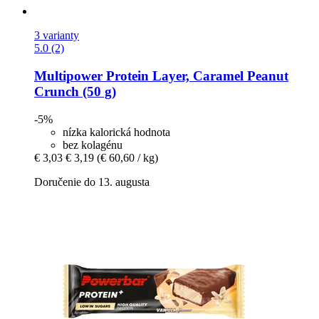
3 varianty
5.0 (2)
Multipower
Protein Layer, Caramel Peanut
Crunch (50 g)
-5%
nízka kalorická hodnota
bez kolagénu
€ 3,03
€ 3,19
(€ 60,60 / kg)
Doručenie do 13. augusta