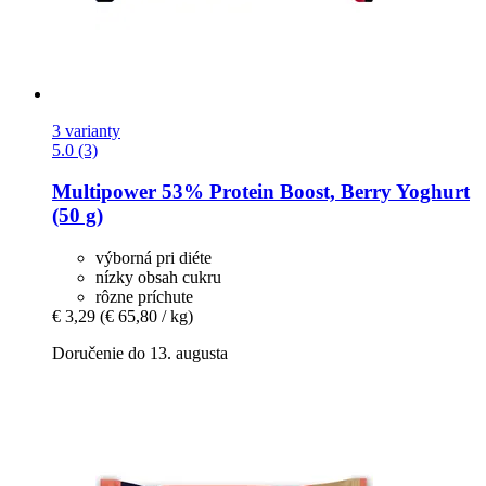
3 varianty
5.0 (3)
Multipower
53% Protein Boost, Berry Yoghurt
(50 g)
výborná pri diéte
nízky obsah cukru
rôzne príchute
€ 3,29
(€ 65,80 / kg)
Doručenie do 13. augusta