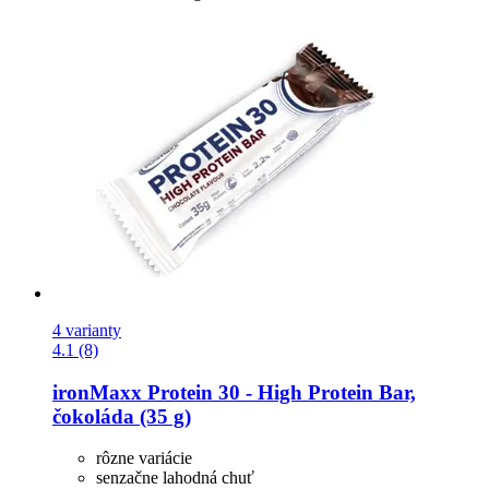
4 varianty
4.1 (8)
ironMaxx
Protein 30 -​ High Protein Bar,
čokoláda (35 g)
rôzne variácie
senzačne lahodná chuť