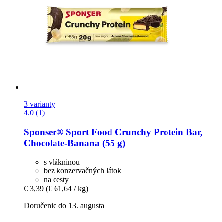
3 varianty
4.0 (1)
Sponser® Sport Food
Crunchy Protein Bar,
Chocolate-​Banana (55 g)
s vlákninou
bez konzervačných látok
na cesty
€ 3,39
(€ 61,64 / kg)
Doručenie do 13. augusta