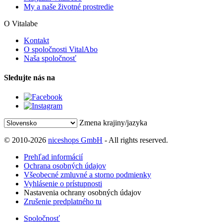
My a naše životné prostredie
O Vitalabe
Kontakt
O spoločnosti VitalAbo
Naša spoločnosť
Sledujte nás na
Zmena krajiny/jazyka
© 2010-2026
niceshops GmbH
- All rights reserved.
Prehľad informácií
Ochrana osobných údajov
Všeobecné zmluvné a storno podmienky
Vyhlásenie o prístupnosti
Nastavenia ochrany osobných údajov
Zrušenie predplatného tu
Spoločnosť