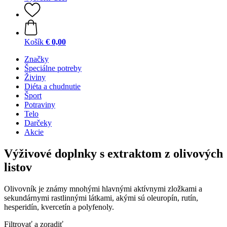
Košík
€ 0,00
Značky
Špeciálne potreby
Živiny
Diéta a chudnutie
Šport
Potraviny
Telo
Darčeky
Akcie
Výživové doplnky s extraktom z olivových
listov
Olivovník je známy mnohými hlavnými aktívnymi zložkami a
sekundárnymi rastlinnými látkami, akými sú oleuropín, rutín,
hesperidín, kvercetín a polyfenoly.
Filtrovať a zoradiť