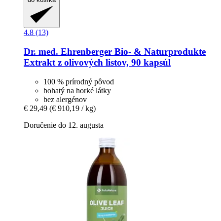
4.8 (13)
Dr. med. Ehrenberger Bio- & Naturprodukte
Extrakt z olivových listov, 90 kapsúl
100 % prírodný pôvod
bohatý na horké látky
bez alergénov
€ 29,49
(€ 910,19 / kg)
Doručenie do 12. augusta