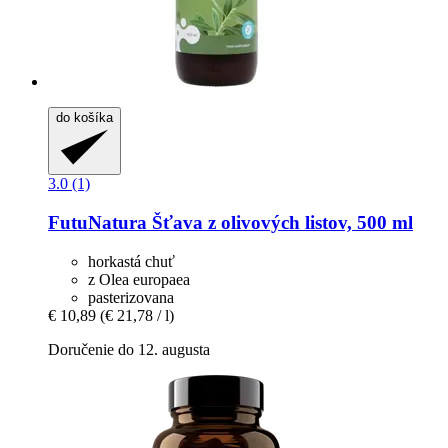
do košíka
3.0 (1)
FutuNatura
Šťava z olivových listov, 500 ml
horkastá chuť
z Olea europaea
pasterizovana
€ 10,89
(€ 21,78 / l)
Doručenie do 12. augusta