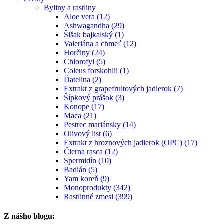
Byliny a rastliny
Aloe vera (12)
Ashwagandha (29)
Šišak bajkalský (1)
Valeriána a chmeľ (12)
Horčiny (24)
Chlorofyl (5)
Coleus forskohlii (1)
Ďatelina (2)
Extrakt z grapefruitových jadierok (7)
Šípkový prášok (3)
Konope (17)
Maca (21)
Pestrec mariánsky (14)
Olivový list (6)
Extrakt z hroznových jadierok (OPC) (17)
Čierna rasca (12)
Spermidín (10)
Badián (5)
Yam koreň (9)
Monoprodukty (342)
Rastlinné zmesi (399)
Z nášho blogu: