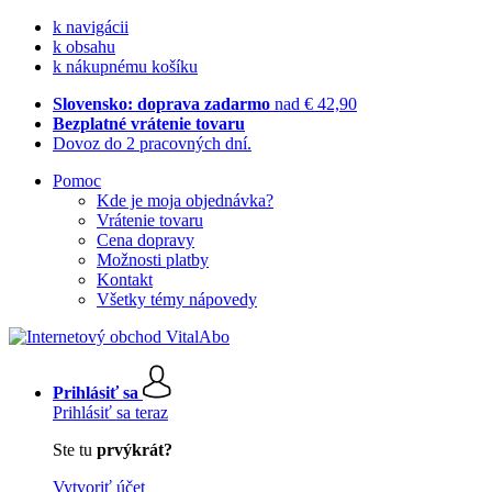
k navigácii
k obsahu
k nákupnému košíku
Slovensko: doprava zadarmo
nad € 42,90
Bezplatné vrátenie tovaru
Dovoz do 2 pracovných dní.
Pomoc
Kde je moja objednávka?
Vrátenie tovaru
Cena dopravy
Možnosti platby
Kontakt
Všetky témy nápovedy
Prihlásiť sa
Prihlásiť sa teraz
Ste tu
prvýkrát?
Vytvoriť účet