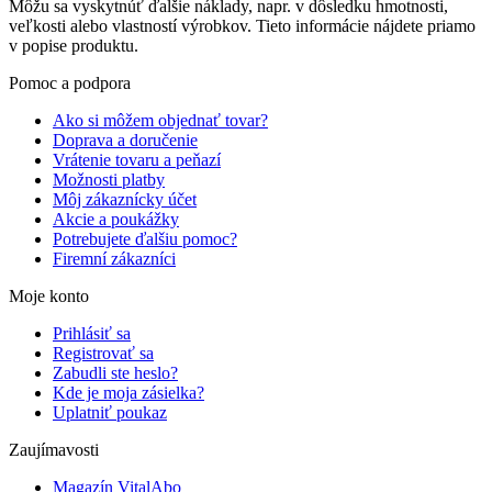
Môžu sa vyskytnúť ďalšie náklady, napr. v dôsledku hmotnosti,
veľkosti alebo vlastností výrobkov. Tieto informácie nájdete priamo
v popise produktu.
Pomoc a podpora
Ako si môžem objednať tovar?
Doprava a doručenie
Vrátenie tovaru a peňazí
Možnosti platby
Môj zákaznícky účet
Akcie a poukážky
Potrebujete ďalšiu pomoc?
Firemní zákazníci
Moje konto
Prihlásiť sa
Registrovať sa
Zabudli ste heslo?
Kde je moja zásielka?
Uplatniť poukaz
Zaujímavosti
Magazín VitalAbo