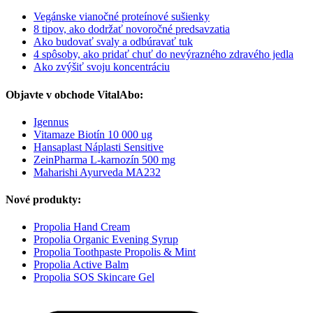
Vegánske vianočné proteínové sušienky
8 tipov, ako dodržať novoročné predsavzatia
Ako budovať svaly a odbúravať tuk
4 spôsoby, ako pridať chuť do nevýrazného zdravého jedla
Ako zvýšiť svoju koncentráciu
Objavte v obchode VitalAbo:
Igennus
Vitamaze Biotín 10 000 ug
Hansaplast Náplasti Sensitive
ZeinPharma L-karnozín 500 mg
Maharishi Ayurveda MA232
Nové produkty:
Propolia Hand Cream
Propolia Organic Evening Syrup
Propolia Toothpaste Propolis & Mint
Propolia Active Balm
Propolia SOS Skincare Gel