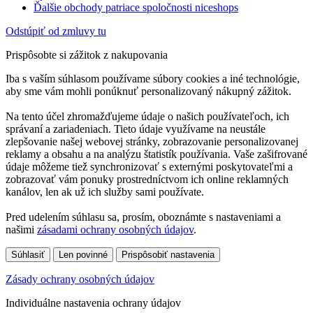
Ďalšie obchody patriace spoločnosti niceshops
Odstúpiť od zmluvy tu
Prispôsobte si zážitok z nakupovania
Iba s vaším súhlasom používame súbory cookies a iné technológie,
aby sme vám mohli ponúknuť personalizovaný nákupný zážitok.
Na tento účel zhromažďujeme údaje o našich používateľoch, ich
správaní a zariadeniach. Tieto údaje využívame na neustále
zlepšovanie našej webovej stránky, zobrazovanie personalizovanej
reklamy a obsahu a na analýzu štatistík používania. Vaše zašifrované
údaje môžeme tiež synchronizovať s externými poskytovateľmi a
zobrazovať vám ponuky prostredníctvom ich online reklamných
kanálov, len ak už ich služby sami používate.
Pred udelením súhlasu sa, prosím, oboznámte s nastaveniami a
našimi
zásadami ochrany osobných údajov
.
Súhlasiť
Len povinné
Prispôsobiť nastavenia
Zásady ochrany osobných údajov
Individuálne nastavenia ochrany údajov