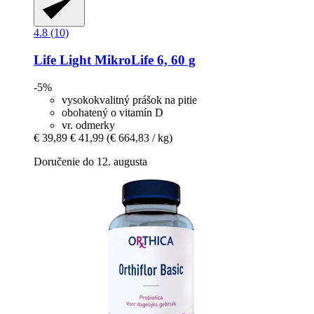
4.8 (10)
Life Light
MikroLife 6, 60 g
-5%
vysokokvalitný prášok na pitie
obohatený o vitamín D
vr. odmerky
€ 39,89
€ 41,99
(€ 664,83 / kg)
Doručenie do 12. augusta