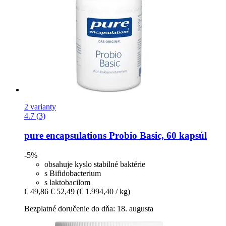
2 varianty
4.7 (3)
pure encapsulations
Probio Basic, 60 kapsúl
-5%
obsahuje kyslo stabilné baktérie
s Bifidobacterium
s laktobacilom
€ 49,86
€ 52,49
(€ 1.994,40 / kg)
Bezplatné doručenie do dňa: 18. augusta