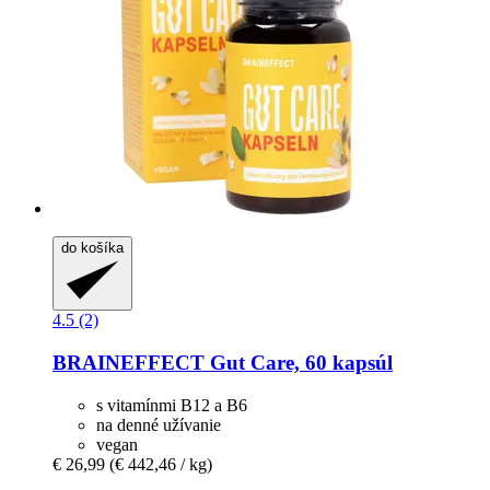
do košíka
4.5 (2)
BRAINEFFECT
Gut Care, 60 kapsúl
s vitamínmi B12 a B6
na denné užívanie
vegan
€ 26,99
(€ 442,46 / kg)