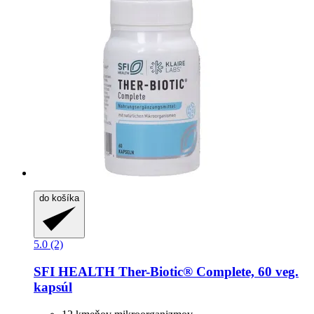
do košíka
5.0 (2)
SFI HEALTH
Ther-​Biotic® Complete, 60 veg.
kapsúl