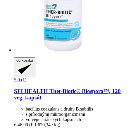
do košíka
5.0 (1)
SFI HEALTH
Ther-​Biotic® Biospora™, 120
veg. kapsúl
bacillus coagulans a druhy B.subtilis
s prírodnými mikroorganizmami
vo vegetariánskych kapsulách
€ 46,99
(€ 1.620,34 / kg)