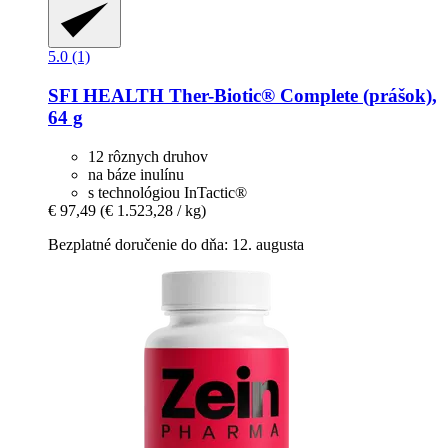
5.0 (1)
SFI HEALTH
Ther-​Biotic® Complete (prášok),
64 g
12 rôznych druhov
na báze inulínu
s technológiou InTactic®
€ 97,49
(€ 1.523,28 / kg)
Bezplatné doručenie do dňa: 12. augusta