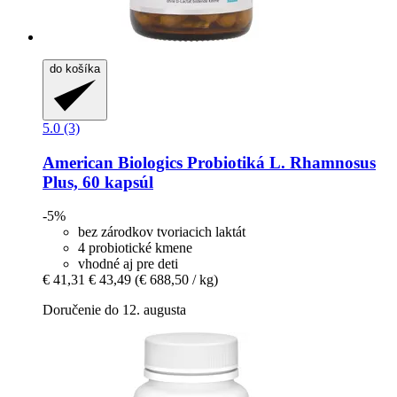
do košíka
5.0 (3)
American Biologics
Probiotiká L. Rhamnosus
Plus, 60 kapsúl
-5%
bez zárodkov tvoriacich laktát
4 probiotické kmene
vhodné aj pre deti
€ 41,31
€ 43,49
(€ 688,50 / kg)
Doručenie do 12. augusta