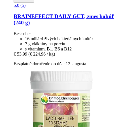
5.0 (5)
BRAINEFFECT
DAILY GUT, zmes bobúľ
(240 g)
Bestseller
16 miliárd živých bakteriálnych kultúr
7 g vlákniny na porciu
s vitamínmi B1, B6 a B12
€ 53,99
(€ 224,96 / kg)
Bezplatné doručenie do dňa: 12. augusta