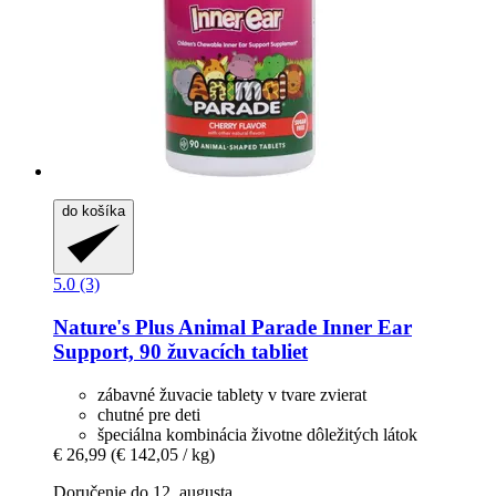
do košíka
5.0 (3)
Nature's Plus
Animal Parade Inner Ear
Support, 90 žuvacích tabliet
zábavné žuvacie tablety v tvare zvierat
chutné pre deti
špeciálna kombinácia životne dôležitých látok
€ 26,99
(€ 142,05 / kg)
Doručenie do 12. augusta