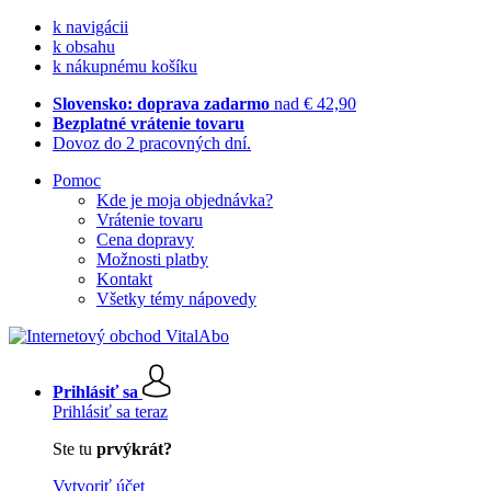
k navigácii
k obsahu
k nákupnému košíku
Slovensko: doprava zadarmo
nad € 42,90
Bezplatné vrátenie tovaru
Dovoz do 2 pracovných dní.
Pomoc
Kde je moja objednávka?
Vrátenie tovaru
Cena dopravy
Možnosti platby
Kontakt
Všetky témy nápovedy
Prihlásiť sa
Prihlásiť sa teraz
Ste tu
prvýkrát?
Vytvoriť účet