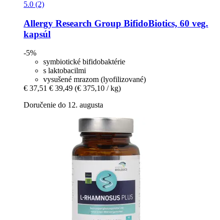
5.0 (2)
Allergy Research Group
BifidoBiotics, 60 veg.
kapsúl
-5%
symbiotické bifidobaktérie
s laktobacilmi
vysušené mrazom (lyofilizované)
€ 37,51
€ 39,49
(€ 375,10 / kg)
Doručenie do 12. augusta