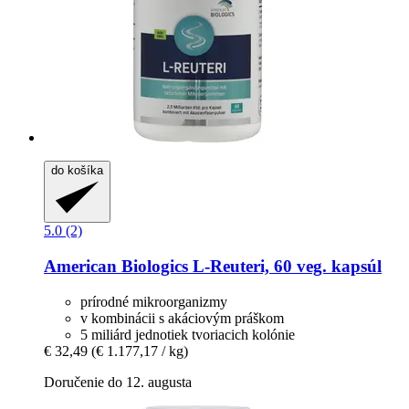
do košíka
5.0 (2)
American Biologics
L-​Reuteri, 60 veg. kapsúl
prírodné mikroorganizmy
v kombinácii s akáciovým práškom
5 miliárd jednotiek tvoriacich kolónie
€ 32,49
(€ 1.177,17 / kg)
Doručenie do 12. augusta