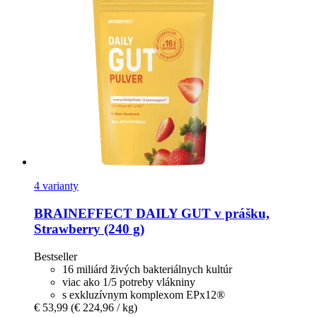
4 varianty
BRAINEFFECT
DAILY GUT v prášku,
Strawberry (240 g)
Bestseller
16 miliárd živých bakteriálnych kultúr
viac ako 1/5 potreby vlákniny
s exkluzívnym komplexom EPx12®
€ 53,99
(€ 224,96 / kg)