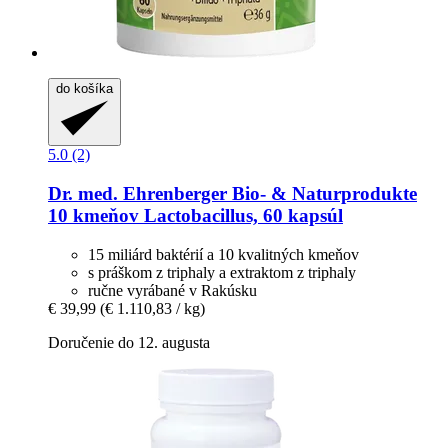
do košíka
5.0 (2)
Dr. med. Ehrenberger Bio- & Naturprodukte
10 kmeňov Lactobacillus, 60 kapsúl
15 miliárd baktérií a 10 kvalitných kmeňov
s práškom z triphaly a extraktom z triphaly
ručne vyrábané v Rakúsku
€ 39,99
(€ 1.110,83 / kg)
Doručenie do 12. augusta