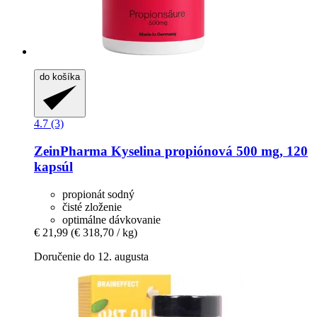
do košíka
4.7 (3)
ZeinPharma
Kyselina propiónová 500 mg, 120
kapsúl
propionát sodný
čisté zloženie
optimálne dávkovanie
€ 21,99
(€ 318,70 / kg)
Doručenie do 12. augusta