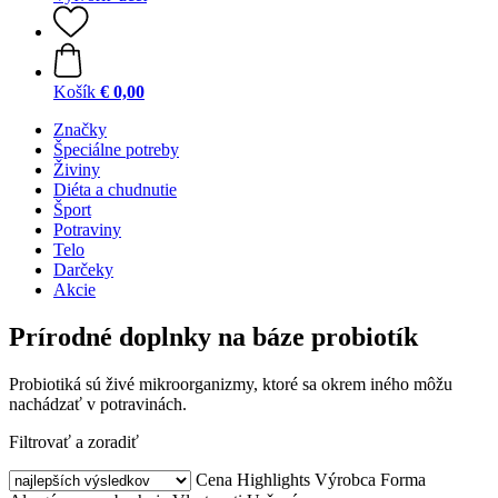
Košík
€ 0,00
Značky
Špeciálne potreby
Živiny
Diéta a chudnutie
Šport
Potraviny
Telo
Darčeky
Akcie
Prírodné doplnky na báze probiotík
Probiotiká sú živé mikroorganizmy, ktoré sa okrem iného môžu
nachádzať v potravinách.
Filtrovať a zoradiť
Cena
Highlights
Výrobca
Forma