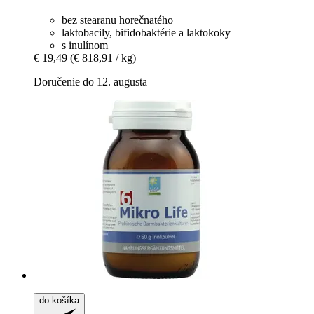
bez stearanu horečnatého
laktobacily, bifidobaktérie a laktokoky
s inulínom
€ 19,49
(€ 818,91 / kg)
Doručenie do 12. augusta
do košíka