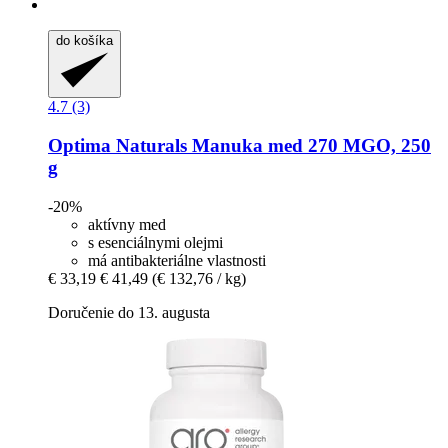
do košíka
4.7 (3)
Optima Naturals
Manuka med 270 MGO, 250
g
-20%
aktívny med
s esenciálnymi olejmi
má antibakteriálne vlastnosti
€ 33,19
€ 41,49
(€ 132,76 / kg)
Doručenie do 13. augusta