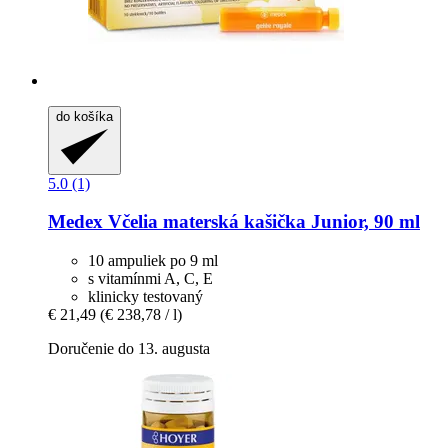
do košíka
5.0 (1)
Medex
Včelia materská kašička Junior, 90 ml
10 ampuliek po 9 ml
s vitamínmi A, C, E
klinicky testovaný
€ 21,49
(€ 238,78 / l)
Doručenie do 13. augusta