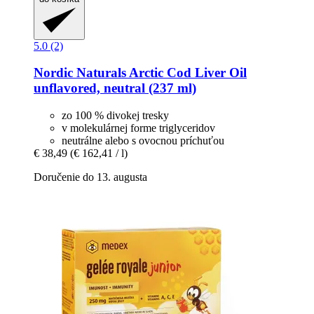
5.0 (2)
Nordic Naturals
Arctic Cod Liver Oil
unflavored, neutral (237 ml)
zo 100 % divokej tresky
v molekulárnej forme triglyceridov
neutrálne alebo s ovocnou príchuťou
€ 38,49
(€ 162,41 / l)
Doručenie do 13. augusta