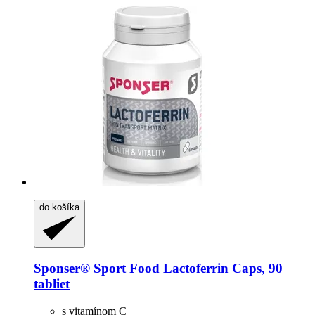
do košíka
Sponser® Sport Food
Lactoferrin Caps, 90
tabliet
s vitamínom C