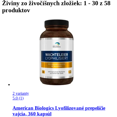
Živiny zo živočíšnych zložiek: 1 - 30 z 58
produktov
2 varianty
5.0 (1)
American Biologics
Lyofilizované prepeličie
vajcia, 360 kapsúl