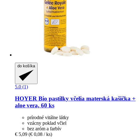
do košíka
5.0 (1)
HOYER
Bio pastilky včelia materská kašička +
aloe vera, 60 ks
prírodné vitálne látky
vzácny poklad včiel
bez aróm a farbív
€ 5,09
(€ 0,08 / ks)