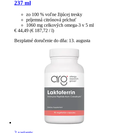
237 ml
zo 100 % voľne žijúcej tresky
príjemná citrónová príchuť
1060 mg celkových omega-3 v 5 ml
€ 44,49
(€ 187,72 / l)
Bezplatné doručenie do dňa: 13. augusta
2 varianty