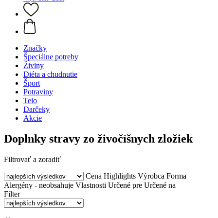
Značky
Špeciálne potreby
Živiny
Diéta a chudnutie
Šport
Potraviny
Telo
Darčeky
Akcie
Doplnky stravy zo živočíšnych zložiek
Filtrovať a zoradiť
Cena
Highlights
Výrobca
Forma
Alergény - neobsahuje
Vlastnosti
Určené pre
Určené na
Filter