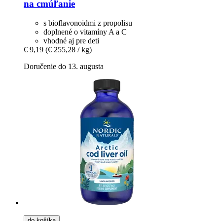
na cmúľanie
s bioflavonoidmi z propolisu
doplnené o vitamíny A a C
vhodné aj pre deti
€ 9,19
(€ 255,28 / kg)
Doručenie do 13. augusta
do košíka