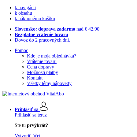
k navigácii
k obsahu
k nákupnému košíku
Slovensko: doprava zadarmo
nad € 42,90
Bezplatné vrátenie tovaru
Dovoz do 2 pracovných dní.
Pomoc
Kde je moja objednávka?
Vrátenie tovaru
Cena dopravy
Možnosti platby
Kontakt
Všetky témy nápovedy
Prihlásiť sa
Prihlásiť sa teraz
Ste tu
prvýkrát?
Vytvoriť účet