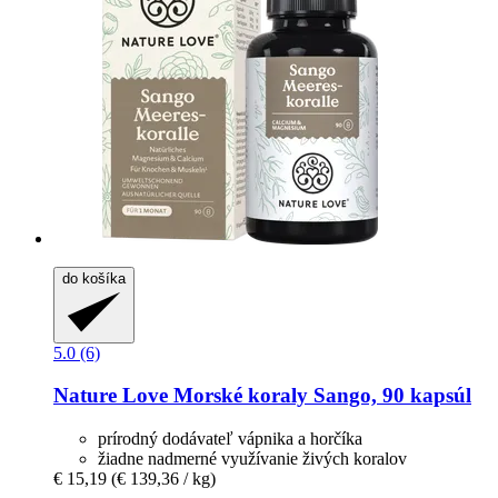
do košíka
5.0 (6)
Nature Love
Morské koraly Sango, 90 kapsúl
prírodný dodávateľ vápnika a horčíka
žiadne nadmerné využívanie živých koralov
€ 15,19
(€ 139,36 / kg)