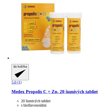
do košíka
5.0 (1)
Medex
Propolis C + Zn, 20 šumivých tabliet
20 šumivých tabliet
s bioflavonoidmi