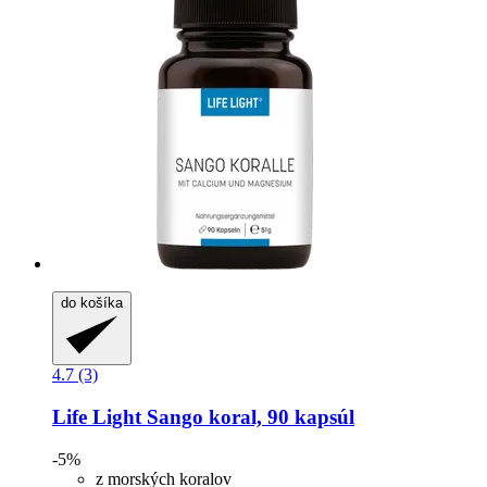
do košíka
4.7 (3)
Life Light
Sango koral, 90 kapsúl
-5%
z morských koralov