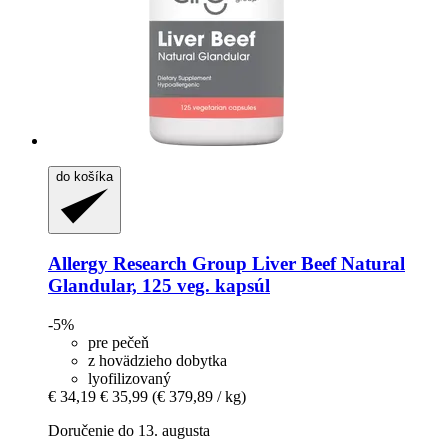
do košíka
Allergy Research Group
Liver Beef Natural
Glandular, 125 veg. kapsúl
-5%
pre pečeň
z hovädzieho dobytka
lyofilizovaný
€ 34,19
€ 35,99
(€ 379,89 / kg)
Doručenie do 13. augusta