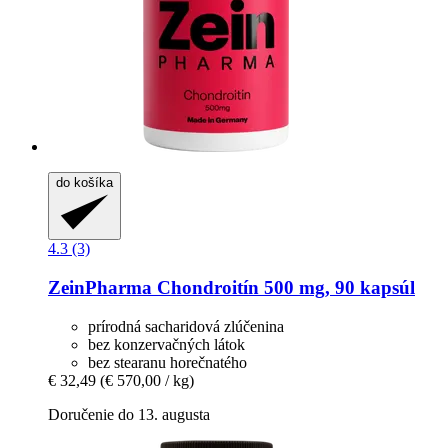
do košíka
4.3 (3)
ZeinPharma
Chondroitín 500 mg, 90 kapsúl
prírodná sacharidová zlúčenina
bez konzervačných látok
bez stearanu horečnatého
€ 32,49
(€ 570,00 / kg)
Doručenie do 13. augusta