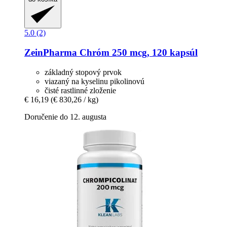
5.0 (2)
ZeinPharma
Chróm 250 mcg, 120 kapsúl
základný stopový prvok
viazaný na kyselinu pikolinovú
čisté rastlinné zloženie
€ 16,19
(€ 830,26 / kg)
Doručenie do 12. augusta