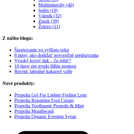
Multiminerály (40)
Selén (19)
Vápnik (32)
Zinok (39)
Železo (21)
Z nášho blogu:
Športovanie vo vyššom veku
8 tipov, ako dodržať novoročné predsavzatia
Vysoký krvný tlak – čo robiť?
10 tipov pre trvalo štíhlu postavu
Recept: lahodné kakaové vafle
Nové produkty:
Propolia Gel For Lighter Feeling Legs
Propolia Repairing Foot Cream
Propolia Toothpaste Propolis & Mint
Propolia Mouthwash
Propolia Organic Evening Syrup