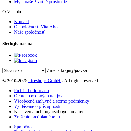
My a naše životné prostredie
O Vitalabe
Kontakt
O spoločnosti VitalAbo
Naša spoločnosť
Sledujte nás na
Zmena krajiny/jazyka
© 2010-2026
niceshops GmbH
- All rights reserved.
Prehľad informácií
Ochrana osobných údajov
Všeobecné zmluvné a storno podmienky
Vyhlásenie o prístupnosti
Nastavenia ochrany osobných údajov
Zrušenie predplatného tu
Spoločnosť