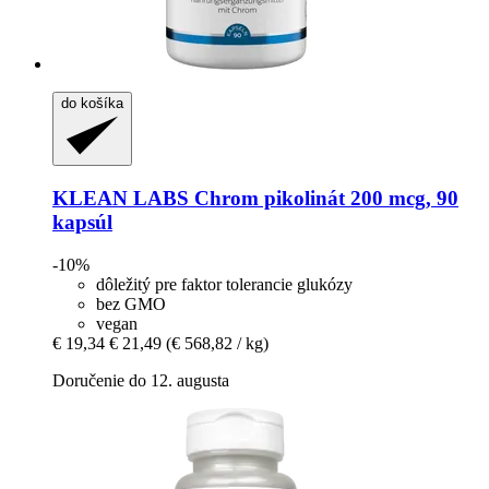
do košíka
KLEAN LABS
Chrom pikolinát 200 mcg, 90
kapsúl
-10%
dôležitý pre faktor tolerancie glukózy
bez GMO
vegan
€ 19,34
€ 21,49
(€ 568,82 / kg)
Doručenie do 12. augusta