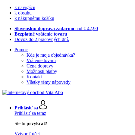
k navigácii
k obsahu
k nákupnému košíku
Slovensko: doprava zadarmo
nad € 42,90
Bezplatné vrátenie tovaru
Dovoz do 2 pracovných dní.
Pomoc
Kde je moja objednávka?
Vrátenie tovaru
Cena dopravy
Možnosti platby
Kontakt
Všetky témy nápovedy
Prihlásiť sa
Prihlásiť sa teraz
Ste tu
prvýkrát?
Vytvoriť účet