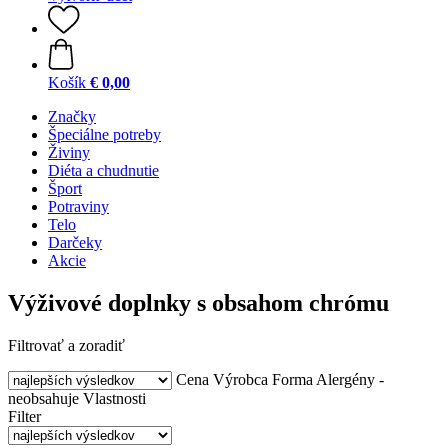
Košík
€ 0,00
Značky
Špeciálne potreby
Živiny
Diéta a chudnutie
Šport
Potraviny
Telo
Darčeky
Akcie
Výživové doplnky s obsahom chrómu
Filtrovať a zoradiť
Cena
Výrobca
Forma
Alergény -
neobsahuje
Vlastnosti
Filter