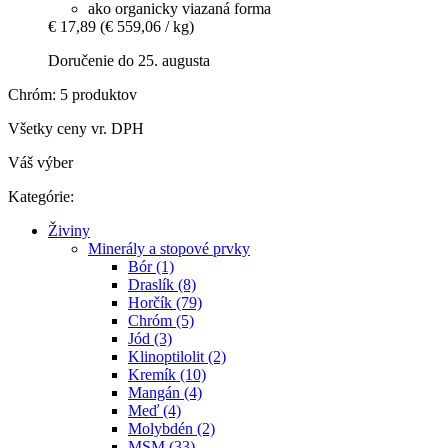
ako organicky viazaná forma
€ 17,89
(€ 559,06 / kg)
Doručenie do 25. augusta
Chróm: 5 produktov
Všetky ceny vr. DPH
Váš výber
Kategórie:
Živiny
Minerály a stopové prvky
Bór (1)
Draslík (8)
Horčík (79)
Chróm (5)
Jód (3)
Klinoptilolit (2)
Kremík (10)
Mangán (4)
Meď (4)
Molybdén (2)
MSM (33)