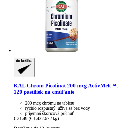
do košíka
KAL
Chrom Picolinat 200 mcg ActivMelt™,
120 pastiliek na cmúľanie
200 mcg chrómu na tabletu
rýchlo rozpustný, užíva sa bez vody
príjemná škoricová príchuť
€ 21,49
(€ 1.432,67 / kg)