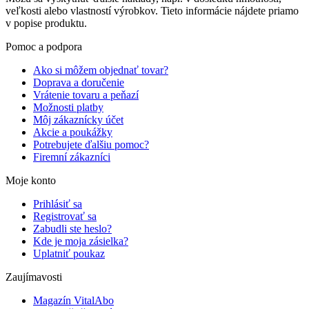
veľkosti alebo vlastností výrobkov. Tieto informácie nájdete priamo
v popise produktu.
Pomoc a podpora
Ako si môžem objednať tovar?
Doprava a doručenie
Vrátenie tovaru a peňazí
Možnosti platby
Môj zákaznícky účet
Akcie a poukážky
Potrebujete ďalšiu pomoc?
Firemní zákazníci
Moje konto
Prihlásiť sa
Registrovať sa
Zabudli ste heslo?
Kde je moja zásielka?
Uplatniť poukaz
Zaujímavosti
Magazín VitalAbo