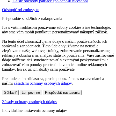
Ďalšie obchody patriace spoločnosti niceshops
Odstúpiť od zmluvy tu
Prispôsobte si zážitok z nakupovania
Iba s vaším súhlasom používame súbory cookies a iné technológie,
aby sme vám mohli ponúknuť personalizovaný nákupný zážitok.
Na tento účel zhromažďujeme údaje o našich používateľoch, ich
správaní a zariadeniach. Tieto údaje využívame na neustále
zlepšovanie našej webovej stránky, zobrazovanie personalizovanej
reklamy a obsahu a na analýzu štatistík používania. Vaše zašifrované
údaje môžeme tiež synchronizovať s externými poskytovateľmi a
zobrazovať vám ponuky prostredníctvom ich online reklamných
kanálov, len ak už ich služby sami používate.
Pred udelením súhlasu sa, prosím, oboznámte s nastaveniami a
našimi
zásadami ochrany osobných údajov
.
Súhlasiť
Len povinné
Prispôsobiť nastavenia
Zásady ochrany osobných údajov
Individuálne nastavenia ochrany údajov